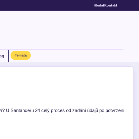
Hledat
Kontakt
og
Temata
ctví? U Santanderu 24 celý proces od zadání údajů po potvrzení