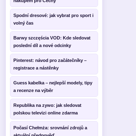
nákupem pro Čechy
Spodní dresové: jak vybrat pro sport i
volný čas
Barwy szczęścia VOD: Kde sledovat
poslední díl a nové odcinky
Pinterest: návod pro začátečníky –
registrace a nástěnky
Guess kabelka – nejlepší modely, tipy
a recenze na výběr
Republika na zywo: jak sledovat
polskou televizi online zdarma
Počasí Chełmża: srovnání zdrojů a
aktuální předpověď