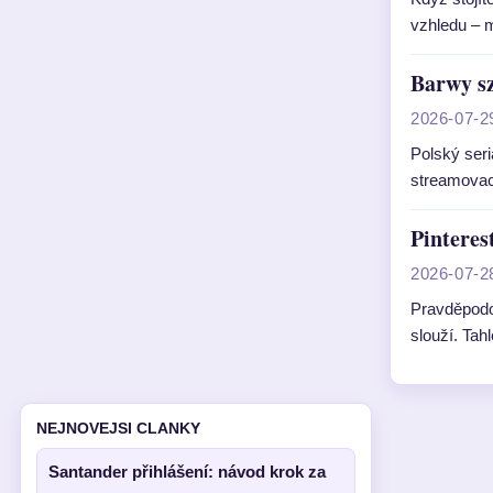
vzhledu – m
Barwy sz
2026-07-2
Polský seri
streamovac
Pinteres
2026-07-2
Pravděpodob
slouží. Tah
NEJNOVEJSI CLANKY
Santander přihlášení: návod krok za