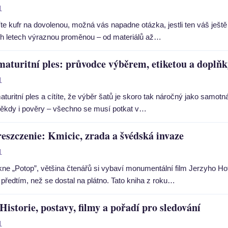
1
íte kufr na dovolenou, možná vás napadne otázka, jestli ten váš ještě 
ch letech výraznou proměnou – od materiálů až…
maturitní ples: průvodce výběrem, etiketou a doplň
1
aturitní ples a cítíte, že výběr šatů je skoro tak náročný jako samotná
někdy i pověry – všechno se musí potkat v…
reszczenie: Kmicic, zrada a švédská invaze
1
kne „Potop”, většina čtenářů si vybaví monumentální film Jerzyho H
ě předtím, než se dostal na plátno. Tato kniha z roku…
Historie, postavy, filmy a pořadí pro sledování
1