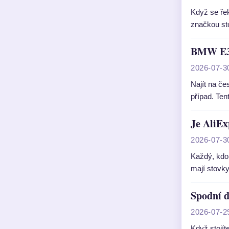
Když se řek
značkou sto
BMW E36:
2026-07-3
Najít na če
případ. Te
Je AliE
2026-07-3
Každý, kdo 
mají stovk
Spodní d
2026-07-2
Když stojít