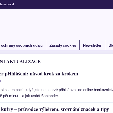
dates
Local
 ochrany osobnich udaju
Zasady cookies
Newsletter
Bl
NI AKTUALIZACE
r přihlášení: návod krok za krokem
2
si na ten pocit, když jste se poprvé přihlašovali do online bankovni
žně pět minut – a jak uvádí Santander…
 kufry – průvodce výběrem, srovnání značek a tipy