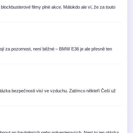
lockbusterové filmy plné akce. Málokdo ale ví, že za touto
ojí za pozornost, není běžné – BMW E36 je ale přesně ten
otázka bezpečnosti visí ve vzduchu. Zatímco někteří Češi už
hnout po bavlněných nebo polyesterových. Není to jen otázka