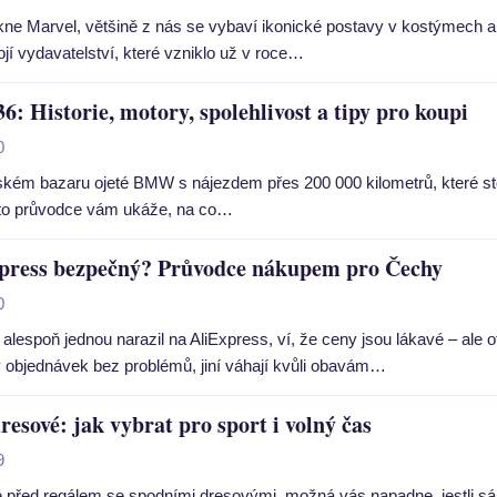
ne Marvel, většině z nás se vybaví ikonické postavy v kostýmech a b
jí vydavatelství, které vzniklo už v roce…
 Historie, motory, spolehlivost a tipy pro koupi
0
ském bazaru ojeté BMW s nájezdem přes 200 000 kilometrů, které st
nto průvodce vám ukáže, na co…
xpress bezpečný? Průvodce nákupem pro Čechy
0
alespoň jednou narazil na AliExpress, ví, že ceny jsou lákavé – ale 
y objednávek bez problémů, jiní váhají kvůli obavám…
resové: jak vybrat pro sport i volný čas
9
e před regálem se spodními dresovými, možná vás napadne, jestli sá