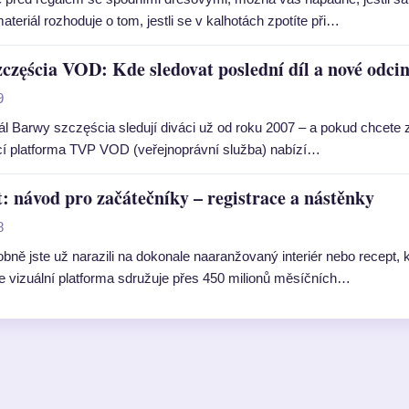
ateriál rozhoduje o tom, jestli se v kalhotách zpotíte při…
częścia VOD: Kde sledovat poslední díl a nové odci
9
ál Barwy szczęścia sledují diváci už od roku 2007 – a pokud chcete zač
í platforma TVP VOD (veřejnoprávní služba) nabízí…
t: návod pro začátečníky – registrace a nástěnky
8
ně jste už narazili na dokonale naaranžovaný interiér nebo recept, kte
le vizuální platforma sdružuje přes 450 milionů měsíčních…