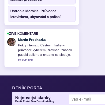
Ustronie Morskie: Průvodce
letoviskem, ubytování a počasí
ZIVE KOMENTARE
Eva Kucerova
Vyborna verifikace kolem Šaty na
maturitní ples: průvodce výběrem,
etiketou.... Vic redakci by melo psat
timto stylem.
3 MIN ZPET
DENÍK PORTAL
Nejnovejsi clanky
Deník Portal Den Denni briefing