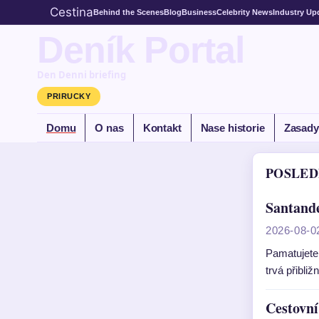
Cestina
Behind the Scenes
Blog
Business
Celebrity News
Industry Up
Deník Portal
Den Denni briefing
PRIRUCKY
Domu
O nas
Kontakt
Nase historie
Zasady
POSLED
Santande
2026-08-0
Pamatujete 
trvá přibli
Cestovní