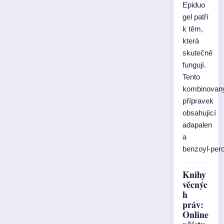
Epiduo
gel patří
k těm,
která
skutečně
fungují.
Tento
kombinovan
přípravek
obsahující
adapalen
a
benzoyl‑per
Knihy
věcnýc
h
práv:
Online