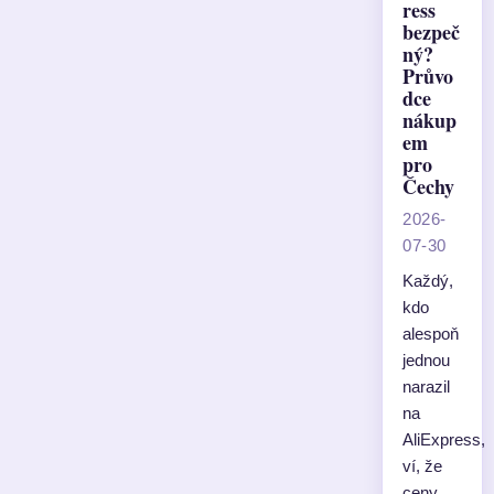
ress
bezpeč
ný?
Průvo
dce
nákup
em
pro
Čechy
2026-
07-30
Každý,
kdo
alespoň
jednou
narazil
na
AliExpress,
ví, že
ceny