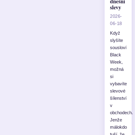
dnešní
slevy
2026-
06-18
Když
slyšíte
sousloví
Black
Week,
možná
si
vybavíte
slevové
šílenství
v
obchodech.
Jenže
málokdo
tuší, že