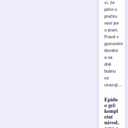
ví, že
péče o
pračku
není jen
o praní.
Právě v
gumovém
těsnění
a na
dně
bubnu
se
usazují…
Epidu
o gel:
kompl
etní
návod,