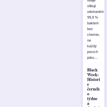
údaje
slibují
odstranění
99,9 %
bakterií
bez
chemie,
ne
každý
povrch
páru…
Black
Week:
Histori
e
černéh
o
týdne
a