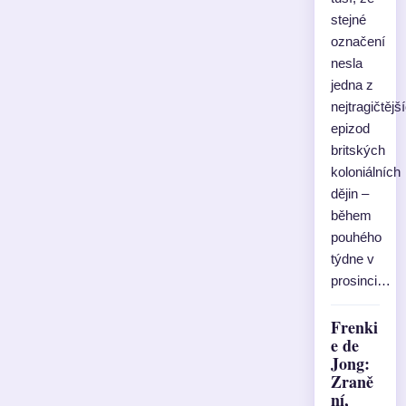
stejné
označení
nesla
jedna z
nejtragičtějš
epizod
britských
koloniálních
dějin –
během
pouhého
týdne v
prosinci…
Frenki
e de
Jong:
Zraně
ní,