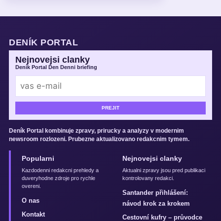
DENÍK PORTAL
Nejnovejsi clanky
Deník Portal Den Denni briefing
PREJIT
Deník Portal kombinuje zpravy, prirucky a analyzy v modernim
newsroom rozlozeni. Prubezne aktualizovano redakcnim tymem.
Popularni
Nejnovejsi clanky
Kazdodenni redakcni prehledy a
Aktualni zpravy jsou pred publikaci
duveryhodne zdroje pro rychle
kontrolovany redakci.
overeni.
Santander přihlášení:
O nas
návod krok za krokem
Kontakt
Cestovní kufry – průvodce