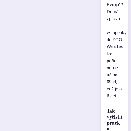
Evropě?
Dobrá
zpráva
–
vstupenky
do ZOO
Wrocław
lze
pořídit
online
už od
69 zł,
což je o
třicet…
Jak
vyčistit
pračk
u