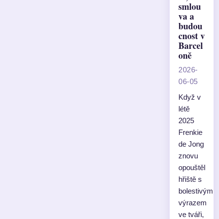
smlou
va a
budou
cnost v
Barcel
oně
2026-
06-05
Když v
létě
2025
Frenkie
de Jong
znovu
opouštěl
hřiště s
bolestivým
výrazem
ve tváři,