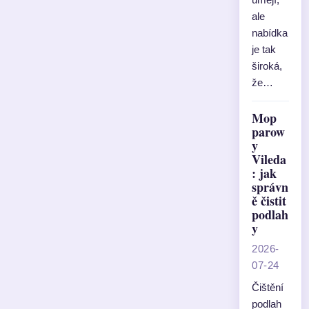
ale
nabídka
je tak
široká,
že…
Mop
parow
y
Vileda
: jak
správn
ě čistit
podlah
y
2026-
07-24
Čištění
podlah