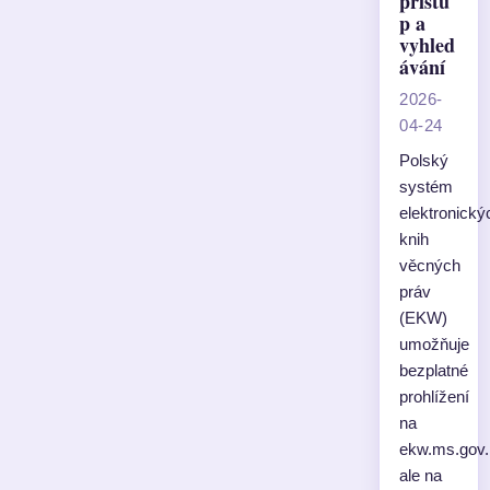
přístu
p a
vyhled
ávání
2026-
04-24
Polský
systém
elektronický
knih
věcných
práv
(EKW)
umožňuje
bezplatné
prohlížení
na
ekw.ms.gov.
ale na