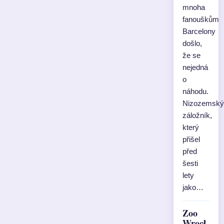
mnoha
fanouškům
Barcelony
došlo,
že se
nejedná
o
náhodu.
Nizozemský
záložník,
který
přišel
před
šesti
lety
jako…
Zoo
Wrocł