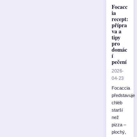
Focacc
ia
recept:
přípra
va a
tipy
pro
domác
í
pečení
2026-
04-23
Focaccia
představuje
chléb
starší
než
pizza –
plochý,