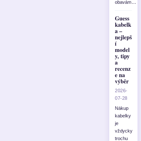
obavám…
Guess
kabelk
a –
nejlepš
í
model
y, tipy
a
recenz
e na
výběr
2026-
07-28
Nákup
kabelky
je
vždycky
trochu