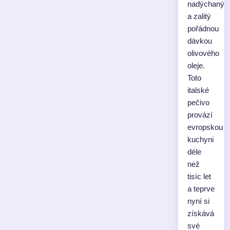
nadýchaný
a zalitý
pořádnou
dávkou
olivového
oleje.
Toto
italské
pečivo
provází
evropskou
kuchyni
déle
než
tisíc let
a teprve
nyní si
získává
své