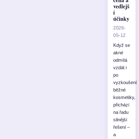
cena a
vedlejš
í
účinky
2026-
05-12
Když se
akné
odmítá
vzdát i
po
vyzkoušení
běžné
kosmetiky,
přichází
na řadu
silnější
řešení –
a