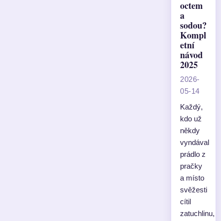
octem
a
sodou?
Kompl
etní
návod
2025
2026-
05-14
Každý,
kdo už
někdy
vyndával
prádlo z
pračky
a místo
svěžesti
cítil
zatuchlinu,