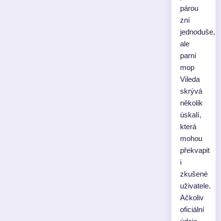
párou
zní
jednoduše,
ale
parní
mop
Vileda
skrývá
několik
úskalí,
která
mohou
překvapit
i
zkušené
uživatele.
Ačkoliv
oficiální