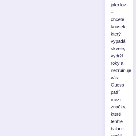
jako lov
–
chcete
kousek,
který
vypadá
skvěle,
vydrží
roky a
nezruinuje
vás.
Guess
patří
mezi
značky,
které
tenhle
balanc
umějí,