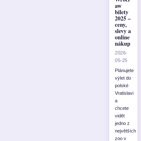
aw
bilety
2025 –
ceny,
slevy a
online
nákup
2026-
05-25
Plánujete
výlet do
polské
Vratislavi
a
chcete
vidět
jedno z
největších
zoo v