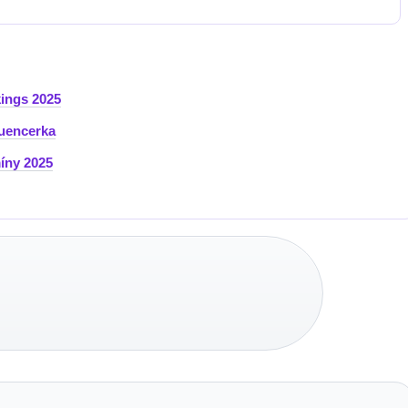
kings 2025
luencerka
míny 2025