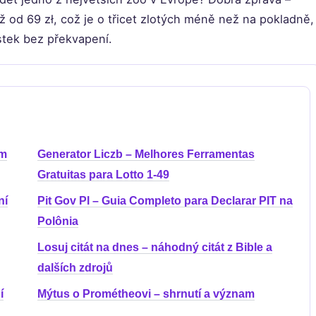
ž od 69 zł, což je o třicet zlotých méně než na pokladně,
stek bez překvapení.
ém
Generator Liczb – Melhores Ferramentas
Gratuitas para Lotto 1-49
ní
Pit Gov Pl – Guia Completo para Declarar PIT na
Polônia
Losuj citát na dnes – náhodný citát z Bible a
dalších zdrojů
í
Mýtus o Prométheovi – shrnutí a význam