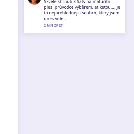
Sleduji Santander přihlášení: návod
krok za krokem pozorne a ocehuji
vyvazeny ton.
4 MIN ZPET