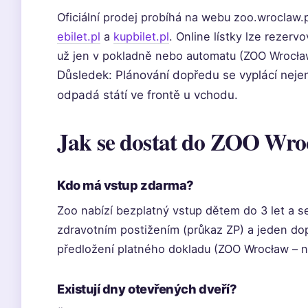
Oficiální prodej probíhá na webu zoo.wroclaw.
ebilet.pl
a
kupbilet.pl
. Online lístky lze rezer
už jen v pokladně nebo automatu (ZOO Wrocław 
Důsledek: Plánování dopředu se vyplácí nejen
odpadá státí ve frontě u vchodu.
Jak se dostat do ZOO Wr
Kdo má vstup zdarma?
Zoo nabízí bezplatný vstup dětem do 3 let a 
zdravotním postižením (průkaz ZP) a jeden d
předložení platného dokladu (ZOO Wrocław – n
Existují dny otevřených dveří?