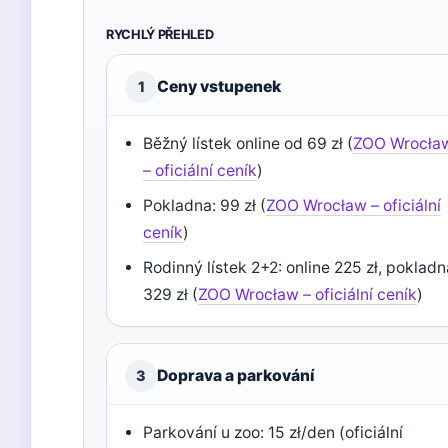
RYCHLÝ PŘEHLED
Ceny vstupenek
1
Běžný lístek online od 69 zł (
ZOO Wrocła
– oficiální ceník
)
Pokladna: 99 zł (
ZOO Wrocław – oficiální
ceník
)
Rodinný lístek 2+2: online 225 zł, poklad
329 zł (
ZOO Wrocław – oficiální ceník
)
Doprava a parkování
3
Parkování u zoo: 15 zł/den (oficiální