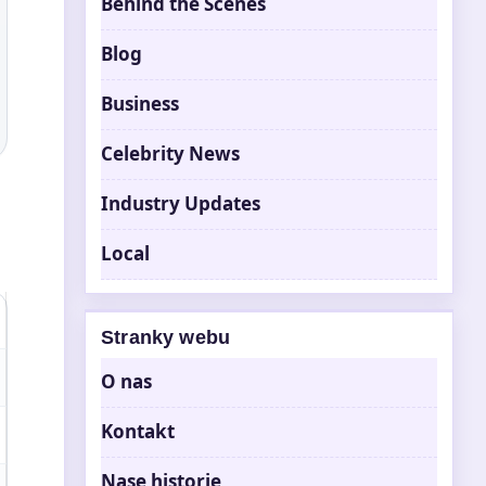
Behind the Scenes
Blog
Business
Celebrity News
Industry Updates
Local
Stranky webu
O nas
Kontakt
Nase historie