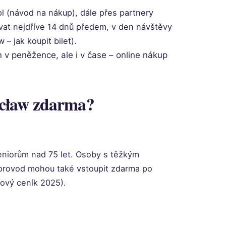
pl (návod na nákup), dále přes partnery
vovat nejdříve 14 dnů předem, v den návštěvy
– jak koupit bilet).
 v peněžence, ale i v čase – online nákup
ocław zdarma?
seniorům nad 75 let. Osoby s těžkým
oprovod mohou také vstoupit zdarma po
ový ceník 2025).