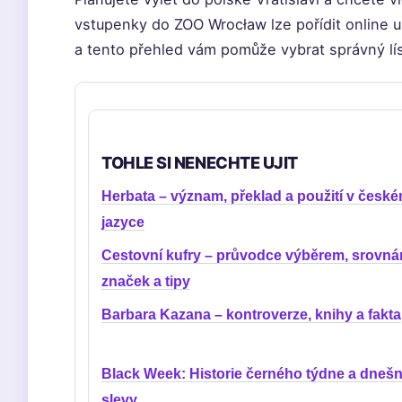
vstupenky do ZOO Wrocław lze pořídit online u
a tento přehled vám pomůže vybrat správný lí
TOHLE SI NENECHTE UJIT
Herbata – význam, překlad a použití v česk
jazyce
Cestovní kufry – průvodce výběrem, srovná
značek a tipy
Barbara Kazana – kontroverze, knihy a fakta
Black Week: Historie černého týdne a dnešn
slevy