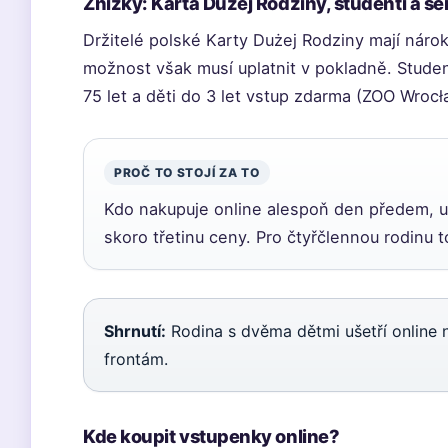
Znižky: Karta Dużej Rodziny, studenti a se
Držitelé polské Karty Dużej Rodziny mají nárok
možnost však musí uplatnit v pokladně. Student
75 let a děti do 3 let vstup zdarma (ZOO Wroc
PROČ TO STOJÍ ZA TO
Kdo nakupuje online alespoň den předem, uš
skoro třetinu ceny. Pro čtyřčlennou rodinu 
Shrnutí:
Rodina s dvěma dětmi ušetří online 
frontám.
Kde koupit vstupenky online?