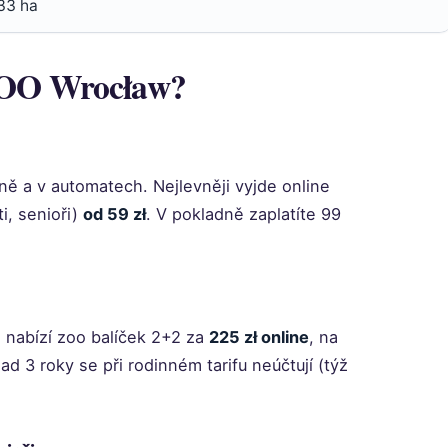
33 ha
 ZOO Wrocław?
dně a v automatech. Nejlevněji vyjde online
i, senioři)
od 59 zł
. V pokladně zaplatíte 99
 nabízí zoo balíček 2+2 za
225 zł online
, na
ad 3 roky se při rodinném tarifu neúčtují (týž