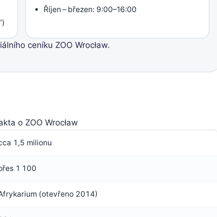
Říjen – březen: 9:00–16:00
”)
ciálního ceníku ZOO Wrocław.
fakta o ZOO Wrocław
cca 1,5 milionu
přes 1 100
Afrykarium (otevřeno 2014)