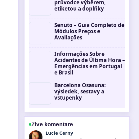
průvodce výběrem,
etiketou a doplňky
Senuto – Guia Completo de
Módulos Preços e
Avaliações
Informações Sobre
Acidentes de Última Hora –
Emergências em Portugal
e Brasil
Barcelona Osasuna:
výsledek, sestavy a
vstupenky
Zive komentare
Martin Prochazka