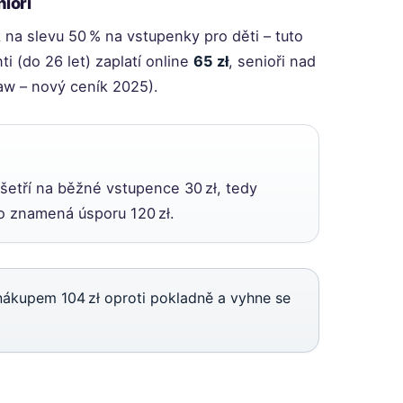
nioři
 na slevu 50 % na vstupenky pro děti – tuto
i (do 26 let) zaplatí online
65 zł
, senioři nad
ław – nový ceník 2025).
etří na běžné vstupence 30 zł, tedy
to znamená úsporu 120 zł.
nákupem 104 zł oproti pokladně a vyhne se