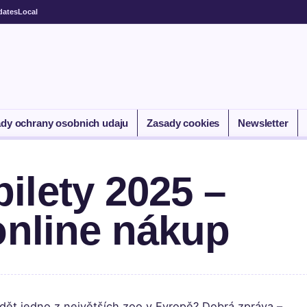
dates
Local
dy ochrany osobnich udaju
Zasady cookies
Newsletter
ilety 2025 –
online nákup
vidět jedno z největších zoo v Evropě? Dobrá zpráva –