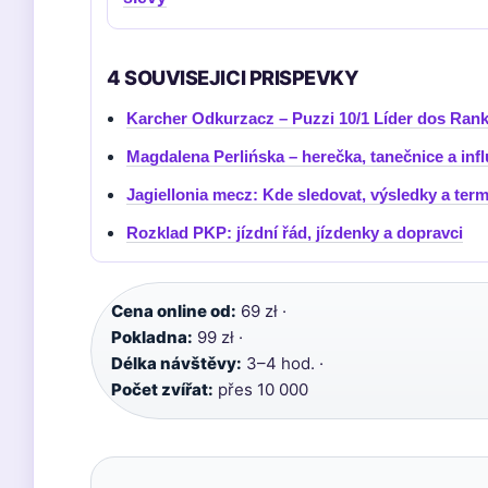
4 SOUVISEJICI PRISPEVKY
Karcher Odkurzacz – Puzzi 10/1 Líder dos Ran
Magdalena Perlińska – herečka, tanečnice a inf
Jagiellonia mecz: Kde sledovat, výsledky a ter
Rozklad PKP: jízdní řád, jízdenky a dopravci
Cena online od:
69 zł ·
Pokladna:
99 zł ·
Délka návštěvy:
3–4 hod. ·
Počet zvířat:
přes 10 000