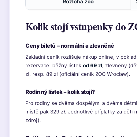
Rozloha zoo
Kolik stojí vstupenky do
Ceny biletů – normální a zlevněné
Základní ceník rozlišuje nákup online, v pokla
rezervace: běžný lístek
od 69 zł
, zlevněný (dět
zł, resp. 89 zł (oficiální ceník ZOO Wrocław).
Rodinný lístek – kolik stojí?
Pro rodiny se dvěma dospělými a dvěma dětmi
místě pak 329 zł. Jednotlivé příplatky za děti n
zdroj).