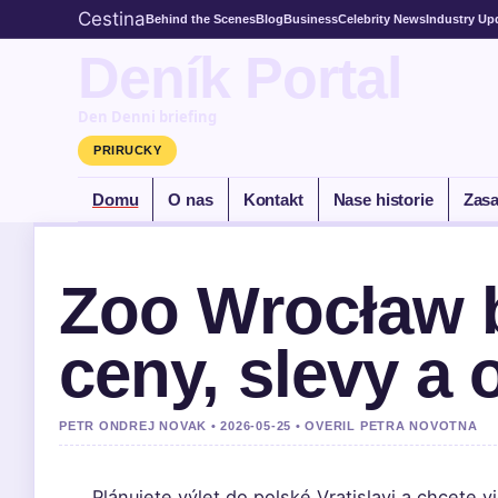
Cestina
Behind the Scenes
Blog
Business
Celebrity News
Industry Up
Deník Portal
Den Denni briefing
PRIRUCKY
Domu
O nas
Kontakt
Nase historie
Zasa
Zoo Wrocław b
ceny, slevy a 
PETR ONDREJ NOVAK • 2026-05-25 • OVERIL PETRA NOVOTNA
Plánujete výlet do polské Vratislavi a chcete 