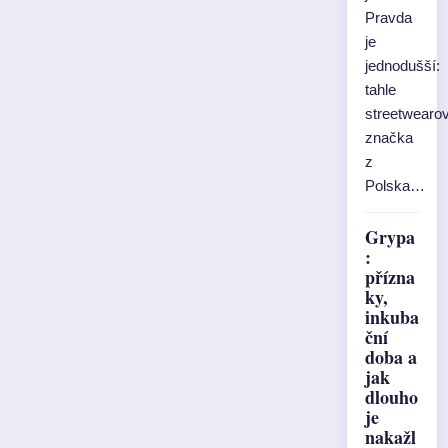
Pravda
je
jednodušší:
tahle
streetwearo
značka
z
Polska…
Grypa
:
přízna
ky,
inkuba
ční
doba a
jak
dlouho
je
nakažl