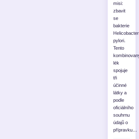
misi:
zbavit
se
bakterie
Helicobacter
pylori.
Tento
kombinovan
lék
spojuje
tři
účinné
látky a
podle
oficiálního
souhrnu
údajů o
přípravku…