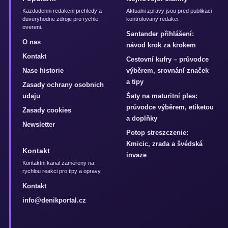
Kazdodenni redakcni prehledy a
Aktualni zpravy jsou pred publikaci
duveryhodne zdroje pro rychle
kontrolovany redakci.
overeni.
Santander přihlášení:
O nas
návod krok za krokem
Kontakt
Cestovní kufry – průvodce
Nase historie
výběrem, srovnání značek
a tipy
Zasady ochrany osobnich
udaju
Šaty na maturitní ples:
průvodce výběrem, etiketou
Zasady cookies
a doplňky
Newsletter
Potop streszczenie:
Kmicic, zrada a švédská
Kontakt
invaze
Kontaktni kanal zamereny na
rychlou reakci pro tipy a opravy.
Kontakt
info@denikportal.cz