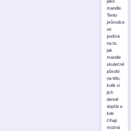
jako
mandle.
Tento
průvodce
se
podívá
na to,
jak
mandle
skutečně
působí
na tělo,
kolik si
jich
denně
dopřát a
kde
číhají
možná