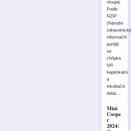
stoupá.
Podle
NZIP
(Národní
zdravotnick
informační
portál)
se
chřipka
šíří
kapénkami
a
inkubační
doba…
Mini
Coope
r
2024: