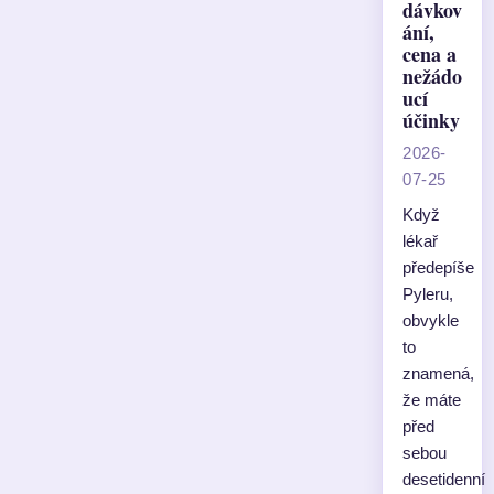
dávkov
ání,
cena a
nežádo
ucí
účinky
2026-
07-25
Když
lékař
předepíše
Pyleru,
obvykle
to
znamená,
že máte
před
sebou
desetidenní