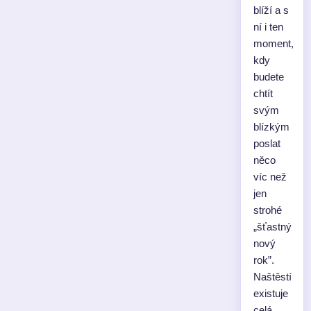
blíží a s
ní i ten
moment,
kdy
budete
chtít
svým
blízkým
poslat
něco
víc než
jen
strohé
„šťastný
nový
rok”.
Naštěstí
existuje
celá