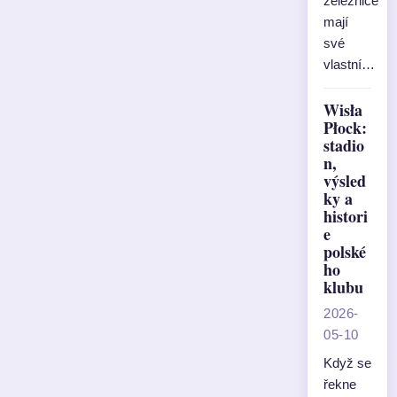
železnice
mají
své
vlastní…
Wisła
Płock:
stadio
n,
výsled
ky a
histori
e
polské
ho
klubu
2026-
05-10
Když se
řekne