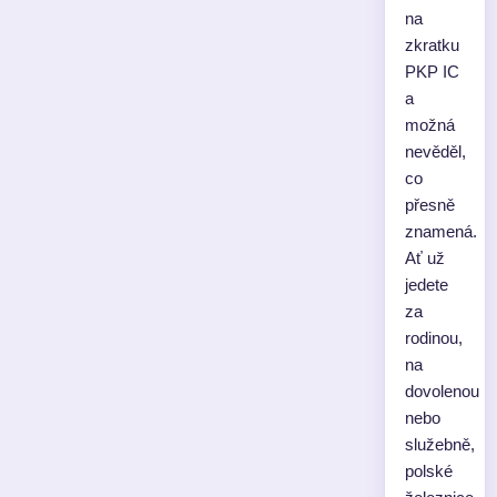
na
zkratku
PKP IC
a
možná
nevěděl,
co
přesně
znamená.
Ať už
jedete
za
rodinou,
na
dovolenou
nebo
služebně,
polské