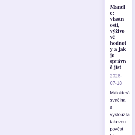
Mandl
e:
vlastn
osti,
výživo
vé
hodnot
y a jak
je
správn
ě jíst
2026-
07-18
Málokterá
svačina
si
vysloužila
takovou
pověst