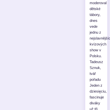
moderoval
dětské
tábory,
dnes
vede
jednu z
nejslavnější
kvízových
show v
Polsku.
Tadeusz
Sznuk,
tvář
pořadu
Jeden z
dziesięciu,
fascinuje
diváky
už tři