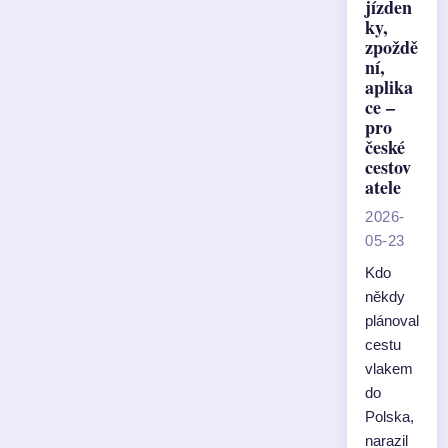
jízden
ky,
zpoždě
ní,
aplika
ce –
pro
české
cestov
atele
2026-
05-23
Kdo
někdy
plánoval
cestu
vlakem
do
Polska,
narazil