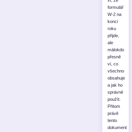
ví, že
formulář
W-2 na
konci
roku
přijde,
ale
málokdo
přesně
ví, co
všechno
obsahuje
a jak ho
správně
použít.
Přitom
právě
tento
dokument