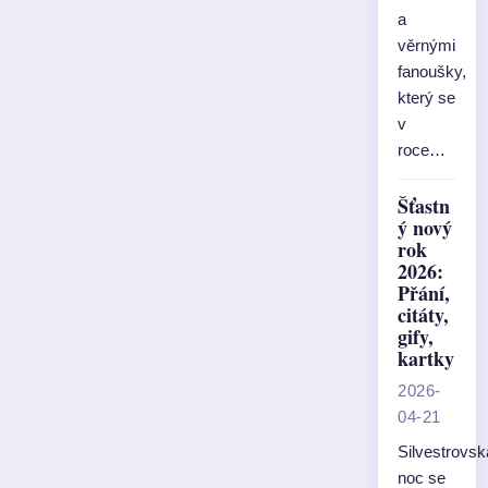
a
věrnými
fanoušky,
který se
v
roce…
Šťastn
ý nový
rok
2026:
Přání,
citáty,
gify,
kartky
2026-
04-21
Silvestrovsk
noc se