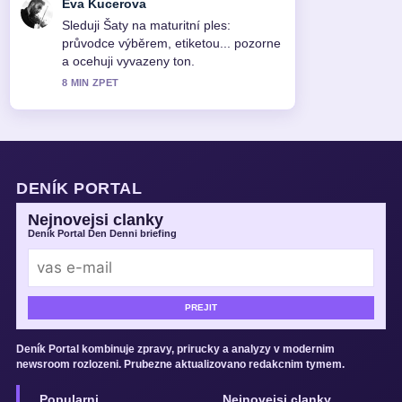
Eva Kucerova
Sleduji Šaty na maturitní ples:
průvodce výběrem, etiketou... pozorne
a ocehuji vyvazeny ton.
8 MIN ZPET
DENÍK PORTAL
Nejnovejsi clanky
Deník Portal Den Denni briefing
PREJIT
Deník Portal kombinuje zpravy, prirucky a analyzy v modernim
newsroom rozlozeni. Prubezne aktualizovano redakcnim tymem.
Popularni
Nejnovejsi clanky