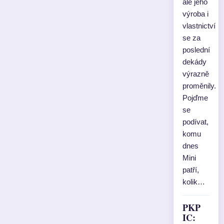
ale jeho
výroba i
vlastnictví
se za
poslední
dekády
výrazně
proměnily.
Pojďme
se
podívat,
komu
dnes
Mini
patří,
kolik…
PKP
IC: