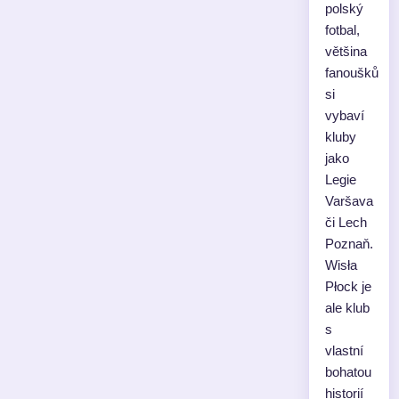
polský
fotbal,
většina
fanoušků
si
vybaví
kluby
jako
Legie
Varšava
či Lech
Poznaň.
Wisła
Płock je
ale klub
s
vlastní
bohatou
historií