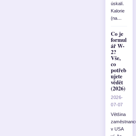
úskalí.
Kalorie
(na…
Co je
formul
ář W-
2?
Vše,
co
potřeb
ujete
vědět
(2026)
2026-
07-07
Většina
zaměstnanc
v USA