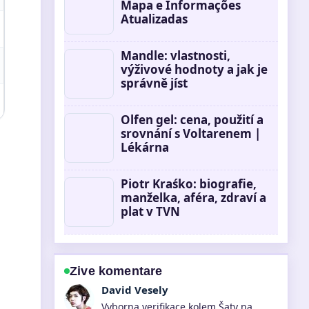
Mapa e Informações
Atualizadas
Mandle: vlastnosti,
výživové hodnoty a jak je
správně jíst
Olfen gel: cena, použití a
srovnání s Voltarenem |
Lékárna
Piotr Kraśko: biografie,
manželka, aféra, zdraví a
plat v TVN
Zive komentare
Anna Novakova
Skvele shrnuti k Santander přihlášení: