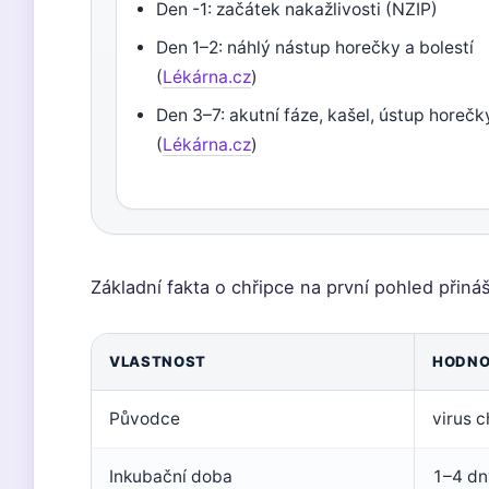
Den -1: začátek nakažlivosti (NZIP)
Den 1–2: náhlý nástup horečky a bolestí
(
Lékárna.cz
)
Den 3–7: akutní fáze, kašel, ústup horečk
(
Lékárna.cz
)
Základní fakta o chřipce na první pohled přináší
VLASTNOST
HODNO
Původce
virus c
Inkubační doba
1–4 dn