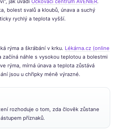
ví“, jak uvádí
Očkovací centrum AVENIER
.
a, bolest svalů a kloubů, únava a suchý
icky rychlý a teplota vyšší.
tká rýma a škrábání v krku.
Lékárna.cz (online
a začíná náhle s vysokou teplotou a bolestmi
prve rýma, mírná únava a teplota zůstává
ání jsou u chřipky méně výrazné.
zení rozhoduje o tom, zda člověk zůstane
nástupem příznaků.