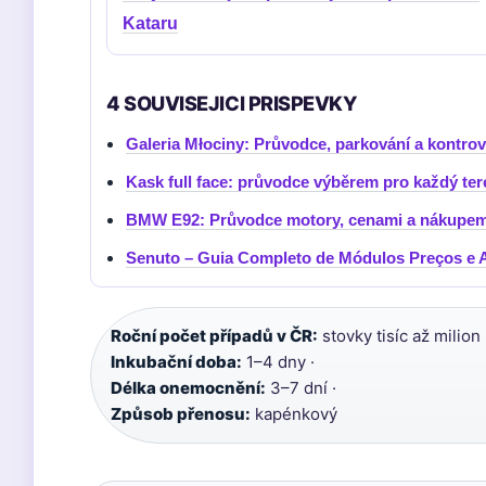
Kataru
4 SOUVISEJICI PRISPEVKY
Galeria Młociny: Průvodce, parkování a kontro
Kask full face: průvodce výběrem pro každý ter
BMW E92: Průvodce motory, cenami a nákupem 
Senuto – Guia Completo de Módulos Preços e 
Roční počet případů v ČR:
stovky tisíc až milion 
Inkubační doba:
1–4 dny ·
Délka onemocnění:
3–7 dní ·
Způsob přenosu:
kapénkový