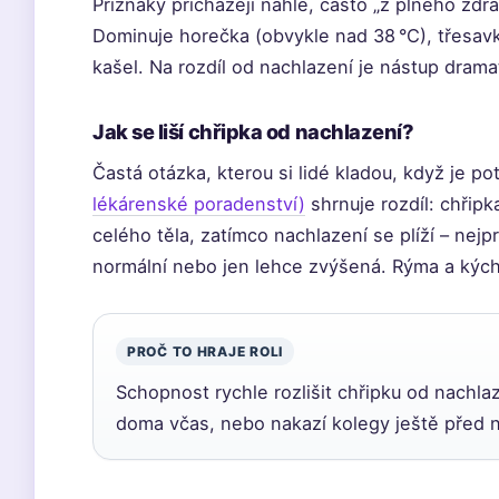
Příznaky přicházejí náhle, často „z plného zdra
Dominuje horečka (obvykle nad 38 °C), třesavk
kašel. Na rozdíl od nachlazení je nástup dramat
Jak se liší chřipka od nachlazení?
Častá otázka, kterou si lidé kladou, když je po
lékárenské poradenství)
shrnuje rozdíl: chřipk
celého těla, zatímco nachlazení se plíží – nej
normální nebo jen lehce zvýšená. Rýma a kých
PROČ TO HRAJE ROLI
Schopnost rychle rozlišit chřipku od nachla
doma včas, nebo nakazí kolegy ještě před 