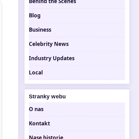
Behind the Scenes
Blog
Business
Celebrity News
Industry Updates
Local
Stranky webu
O nas
Kontakt
Nase historie