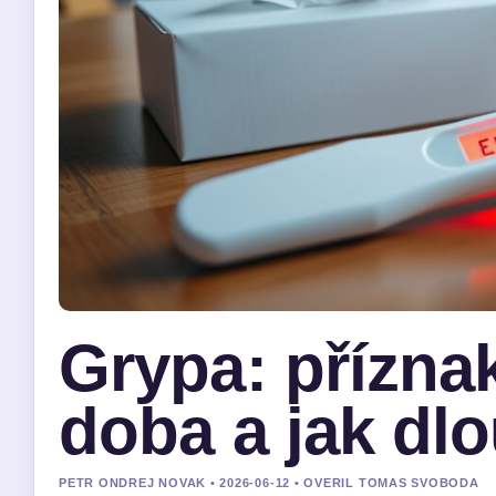
Grypa: přízna
doba a jak dlo
PETR ONDREJ NOVAK • 2026-06-12 • OVERIL TOMAS SVOBODA