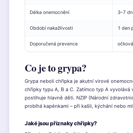
Délka onemocnění
3–7 dn
Období nakažlivosti
1 den 
Doporučená prevence
očková
Co je to grypa?
Grypa neboli chřipka je akutní virové onemocn
chřipky typu A, B a C. Zatímco typ A vyvolává 
postihuje hlavně děti. NZIP (Národní zdravotni
probíhá kapénkami – při kašli, kýchání nebo ml
Jaké jsou příznaky chřipky?