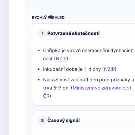
RYCHLÝ PŘEHLED
Potvrzené skutečnosti
1
Chřipka je virové onemocnění dýchacích
cest (
NZIP
)
Inkubační doba je 1–4 dny (
NZIP
)
Nakažlivost začíná 1 den před příznaky a
trvá 5–7 dní (
Ministerstvo zdravotnictví
ČR
)
Časový signál
3