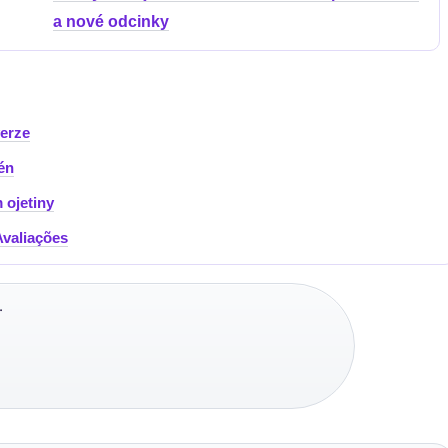
a nové odcinky
verze
én
ojetiny
Avaliações
·