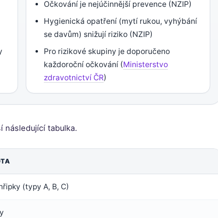
Očkování je nejúčinnější prevence (NZIP)
Hygienická opatření (mytí rukou, vyhýbání
se davům) snižují riziko (NZIP)
y
Pro rizikové skupiny je doporučeno
každoroční očkování (
Ministerstvo
zdravotnictví ČR
)
 následující tabulka.
TA
hřipky (typy A, B, C)
y