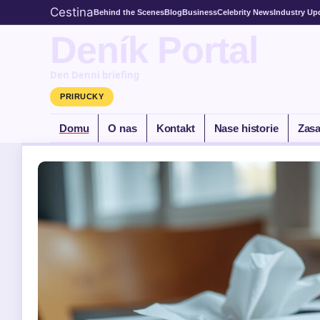
Cestina
Behind the Scenes
Blog
Business
Celebrity News
Industry Up
Deník Portal
Den Denni briefing
PRIRUCKY
Domu
O nas
Kontakt
Nase historie
Zasa