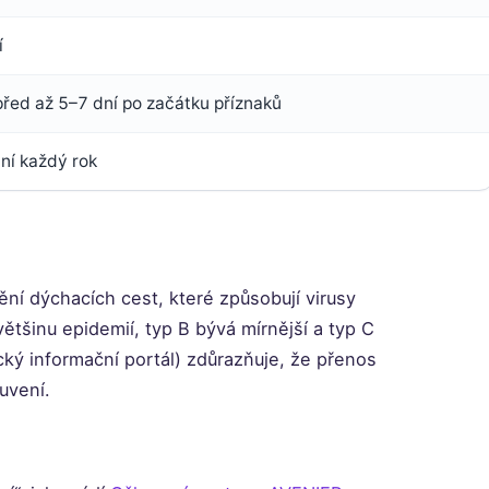
í
před až 5–7 dní po začátku příznaků
ní každý rok
ění dýchacích cest, které způsobují virusy
většinu epidemií, typ B bývá mírnější a typ C
cký informační portál) zdůrazňuje, že přenos
uvení.