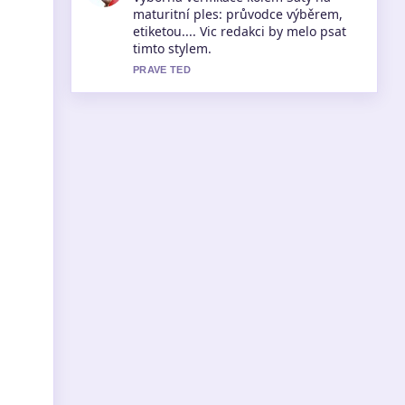
návod krok za krokem. Je to
nejprehlednejsi souhrn, ktery jsem
dnes videl.
3 MIN ZPET