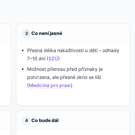
Co není jasné
2
Přesná délka nakažlivosti u dětí – odhady
7–10 dní (
SZÚ
)
Možnost přenosu před příznaky je
potvrzena, ale přesné okno se liší
(
Medicína pro praxi
)
Co bude dál
4