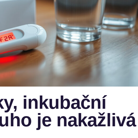
ky, inkubační
uho je nakažlivá