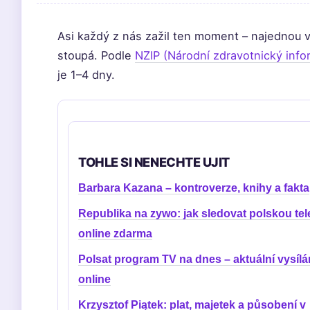
Asi každý z nás zažil ten moment – najednou v
stoupá. Podle
NZIP (Národní zdravotnický info
je 1–4 dny.
TOHLE SI NENECHTE UJIT
Barbara Kazana – kontroverze, knihy a fakta
Republika na zywo: jak sledovat polskou tele
online zdarma
Polsat program TV na dnes – aktuální vysílá
online
Krzysztof Piątek: plat, majetek a působení v