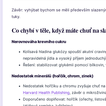
Závěr: vyhýbat bychom se měli především slazený
tuky.
Co chybí v těle, když máte chuť na s
Nerovnováha krevního cukru
Kolísavá hladina glukózy spouští akutní cravin
nepravidelná jídla a vysoký příjem jednoduch
Řešení: stabilizovat glykémii pomocí bílkovin,
Nedostatek minerálů (hořčík, chrom, zinek)
Nedostatek hořčíku a chromu zvyšuje chuť na 
Harvard Health Publishing
, závěr o mikroživin
Doporučeno doplňovat: hořčík (ořechy, listová
(dýňová semínka, luštěniny).