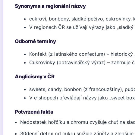
Synonyma a regionální názvy
cukroví, bonbony, sladké pečivo, cukrovinky, 
V regionech ČR se užívají výrazy jako „sladký
Odborné termíny
Konfekt (z latinského confectum) – historický
Cukrovinky (potravinářský výraz) – zahrnuje č
Anglicismy v ČR
sweets, candy, bonbon (z francouzštiny), pudd
V e‑shopech převládají názvy jako „sweet box
Potvrzená fakta
Nedostatek hořčíku a chromu zvyšuje chuť na sla
30denní detox od cukru snižuje záněty a zlepšuje 