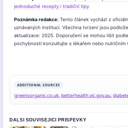
jednoduché recepty i tradiční tipy
Poznámka redakce:
Tento článek vychází z oficiá
uznávaných institucí. Všechna tvrzení jsou podlož
aktualizace: 2025. Doporučení se mohou lišit podle
pochybností konzultujte s lékařem nebo nutričním
ADDITIONAL SOURCES
greensorganic.co.uk
,
betterhealth.vic.gov.au
,
diabet
DALSI SOUVISEJICI PRISPEVKY