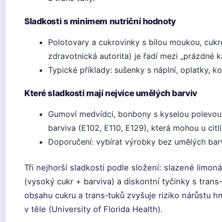
Sladkosti s minimem nutriční hodnoty
Polotovary a cukrovinky s bílou moukou, cuk
zdravotnická autorita) je řadí mezi „prázdné ka
Typické příklady: sušenky s náplní, oplatky, k
Které sladkosti mají nejvíce umělých barviv
Gumoví medvídci, bonbony s kyselou polevou a 
barviva (E102, E110, E129), která mohou u citl
Doporučení: vybírat výrobky bez umělých barvi
Tři nejhorší sladkosti podle složení: slazené limo
(vysoký cukr + barviva) a diskontní tyčinky s tra
obsahu cukru a trans‑tuků zvyšuje riziko nárůstu h
v těle (University of Florida Health).