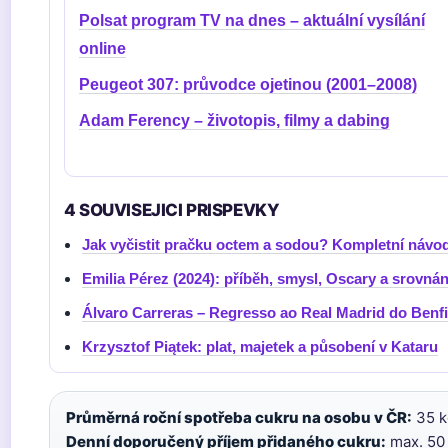
Polsat program TV na dnes – aktuální vysílání
online
Peugeot 307: průvodce ojetinou (2001–2008)
Adam Ferency – životopis, filmy a dabing
4 SOUVISEJICI PRISPEVKY
Jak vyčistit pračku octem a sodou? Kompletní návo
Emilia Pérez (2024): příběh, smysl, Oscary a srovná
Álvaro Carreras – Regresso ao Real Madrid do Benf
Krzysztof Piątek: plat, majetek a působení v Kataru
Průměrná roční spotřeba cukru na osobu v ČR:
35 k
Denní doporučený příjem přidaného cukru:
max. 50 