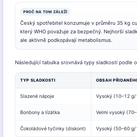
PROČ NA TOM ZÁLEŽÍ
Český spotřebitel konzumuje v průměru 35 kg cukr
který WHO považuje za bezpečný. Nejhorší sladko
ale aktivně podkopávají metabolismus.
Následující tabulka srovnává typy sladkostí podle o
TYP SLADKOSTI
OBSAH PŘIDANÉH
Slazené nápoje
Vysoký (10–12 g/
Bonbony a lízátka
Velmi vysoký (70
Čokoládové tyčinky (diskont)
Vysoký (50–60 g/