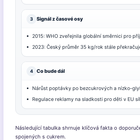
Signál z časové osy
3
2015: WHO zveřejnila globální směrnici pro pří
2023: Český průměr 35 kg/rok stále překračuje
Co bude dál
4
Nárůst poptávky po bezcukrových a nízko-gly
Regulace reklamy na sladkosti pro děti v EU síl
Následující tabulka shrnuje klíčová fakta o doporuč
spojených s cukrem.