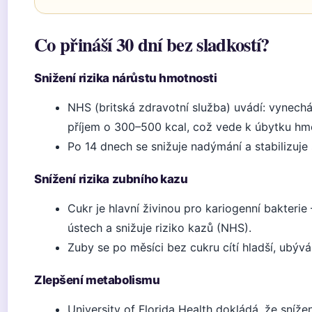
Co přináší 30 dní bez sladkostí?
Snižení rizika nárůstu hmotnosti
NHS (britská zdravotní služba) uvádí: vynechá
příjem o 300–500 kcal, což vede k úbytku hmo
Po 14 dnech se snižuje nadýmání a stabilizuje 
Snížení rizika zubního kazu
Cukr je hlavní živinou pro kariogenní bakterie
ústech a snižuje riziko kazů (NHS).
Zuby se po měsíci bez cukru cítí hladší, ubýv
Zlepšení metabolismu
University of Florida Health dokládá, že snížení