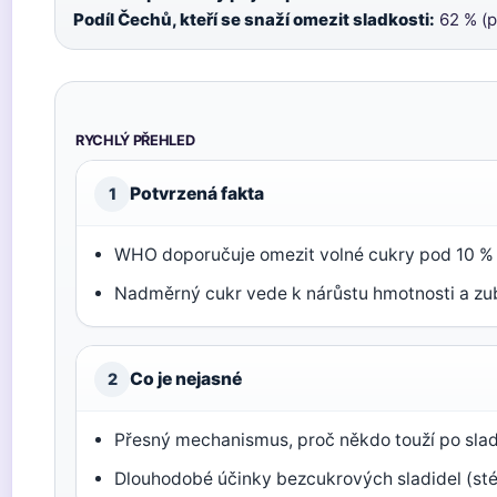
Podíl Čechů, kteří se snaží omezit sladkosti:
62 % (
RYCHLÝ PŘEHLED
Potvrzená fakta
1
WHO doporučuje omezit volné cukry pod 10 % 
Nadměrný cukr vede k nárůstu hmotnosti a zu
Co je nejasné
2
Přesný mechanismus, proč někdo touží po slad
Dlouhodobé účinky bezcukrových sladidel (stév