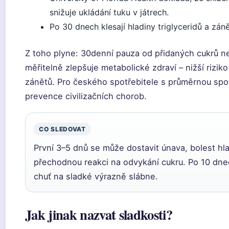
snižuje ukládání tuku v játrech.
Po 30 dnech klesají hladiny triglyceridů a záně
Z toho plyne: 30denní pauza od přidaných cukrů ne
měřitelně zlepšuje metabolické zdraví – nižší riziko
zánětů. Pro českého spotřebitele s průměrnou spot
prevence civilizačních chorob.
CO SLEDOVAT
První 3–5 dnů se může dostavit únava, bolest hl
přechodnou reakci na odvykání cukru. Po 10 dne
chuť na sladké výrazně slábne.
Jak jinak nazvat sladkosti?