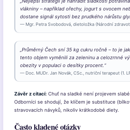
„Nejlepší strategií je nahradit sladkosti potrav
vlákniny – například ořechy, jogurt s ovocem ne
dostane signál sytosti bez prudkého nárůstu gly
— Mgr. Petra Svobodová, dietoložka (Národní zdravot
„Průměrný Čech sní 35 kg cukru ročně – to je 
tento objem vyměnili za zeleninu a celozrnné vý
obezity v populaci o desítky procent.“
— Doc. MUDr. Jan Novák, CSc., nutriční terapeut (1. L
Závěr z citací:
Chuť na sladké není projevem slabé 
Odborníci se shodují, že klíčem je substituce (bíl
stravovacích návyků, nikoliv krátkodobé diety.
Často kladené otázky