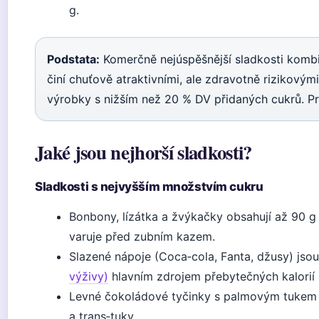
g.
Podstata:
Komerčně nejúspěšnější sladkosti kombin
činí chuťově atraktivními, ale zdravotně rizikovými
výrobky s nižším než 20 % DV přidaných cukrů. Pro
Jaké jsou nejhorší sladkosti?
Sladkosti s nejvyšším množstvím cukru
Bonbony, lízátka a žvýkačky obsahují až 90 g 
varuje před zubním kazem.
Slazené nápoje (Coca‑cola, Fanta, džusy) jso
výživy)
hlavním zdrojem přebytečných kalorií b
Levné čokoládové tyčinky s palmovým tukem (
a trans‑tuky.