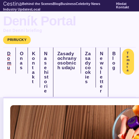
Cestina
Behind the Scenes
Blog
Business
Celebrity News
Hledat
Kontakt
Industry Updates
Local
Deník Portal
Den Denni briefing
PRIRUCKY
D
O
K
N
Zasady
Za
N
B
T
e
o
n
o
a
ochrany
sa
e
l
m
m
a
n
s
osobnic
dy
w
o
a
u
s
t
e
h udaju
co
s
g
t
a
a
hi
ok
l
k
st
ie
e
t
o
s
tt
ri
e
e
r