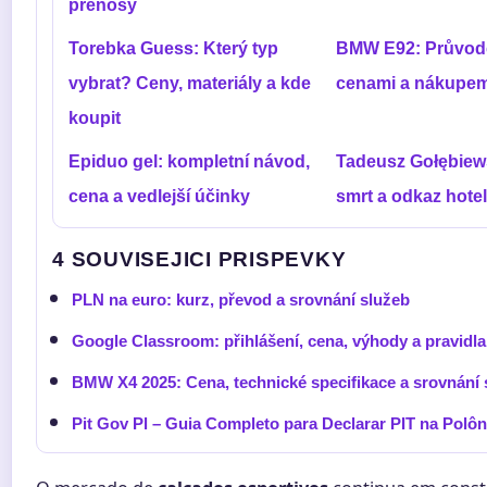
přenosy
Torebka Guess: Který typ
BMW E92: Průvodc
vybrat? Ceny, materiály a kde
cenami a nákupem
koupit
Epiduo gel: kompletní návod,
Tadeusz Gołębiews
cena a vedlejší účinky
smrt a odkaz hotel
4 SOUVISEJICI PRISPEVKY
PLN na euro: kurz, převod a srovnání služeb
Google Classroom: přihlášení, cena, výhody a pravidla
BMW X4 2025: Cena, technické specifikace a srovnání 
Pit Gov Pl – Guia Completo para Declarar PIT na Polôn