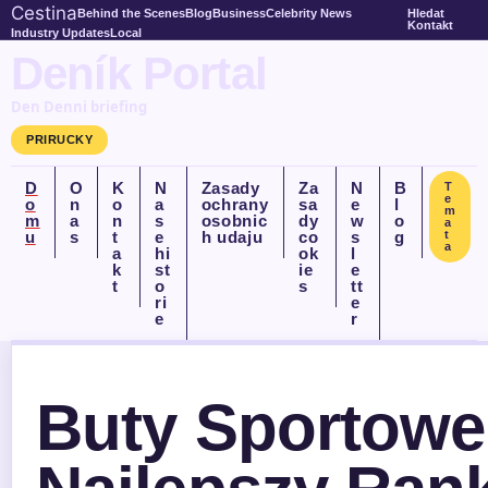
Cestina
Behind the Scenes
Blog
Business
Celebrity News
Hledat
Kontakt
Industry Updates
Local
Deník Portal
Den Denni briefing
PRIRUCKY
D
O
K
N
Zasady
Za
N
B
T
e
o
n
o
a
ochrany
sa
e
l
m
m
a
n
s
osobnic
dy
w
o
a
u
s
t
e
h udaju
co
s
g
t
a
a
hi
ok
l
k
st
ie
e
t
o
s
tt
ri
e
e
r
Buty Sportowe