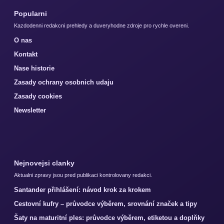
Popularni
Kazdodenni redakcni prehledy a duveryhodne zdroje pro rychle overeni.
O nas
Kontakt
Nase historie
Zasady ochrany osobnich udaju
Zasady cookies
Newsletter
Nejnovejsi clanky
Aktualni zpravy jsou pred publikaci kontrolovany redakci.
Santander přihlášení: návod krok za krokem
Cestovní kufry – průvodce výběrem, srovnání značek a tipy
Šaty na maturitní ples: průvodce výběrem, etiketou a doplňky