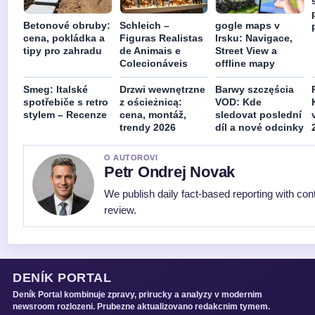
Betonové obruby:
Schleich –
gogle maps v
cena, pokládka a
Figuras Realistas
Irsku: Navigace,
tipy pro zahradu
de Animais e
Street View a
Colecionáveis
offline mapy
Smeg: Italské
Drzwi wewnętrzne
Barwy szczęścia
spotřebiče s retro
z ościeżnicą:
VOD: Kde
stylem – Recenze
cena, montáž,
sledovat poslední
trendy 2026
díl a nové odcinky
O AUTOROVI
Petr Ondrej Novak
We publish daily fact-based reporting with cont
review.
DENÍK PORTAL
Deník Portal kombinuje zpravy, prirucky a analyzy v modernim
newsroom rozlozeni. Prubezne aktualizovano redakcnim tymem.