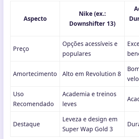
A
Nike (ex.:
Aspecto
Du
Downshifter 13)
Opções acessíveis e
Exce
Preço
populares
bene
Bom
Amortecimento
Alto em Revolution 8
vel
Uso
Academia e treinos
Aca
Recomendado
leves
Leveza e design em
Destaque
Dur
Super Wap Gold 3