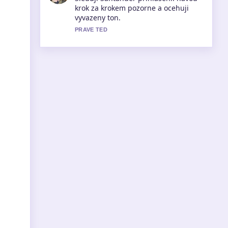
průvodce výběrem, srovnání
značek.... Prosim pokracujte v
prubeznych aktualizacich.
3 MIN ZPET