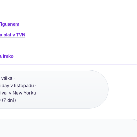
 Tiguanem
 a plat v TVN
a Irsko
válka ·
day v listopadu ·
ival v New Yorku ·
 (7 dní)