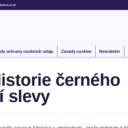
dates
Local
dy ochrany osobnich udaju
Zasady cookies
Newsletter
istorie černého
í slevy
bavíte slevové šílenství v obchodech. Jenže málokdo tuší