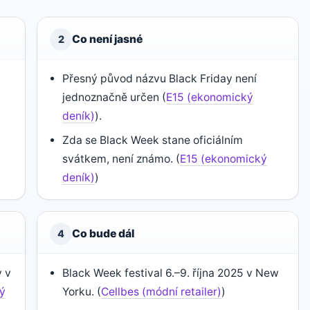
Co není jasné
2
Přesný původ názvu Black Friday není
jednoznačně určen (
E15 (ekonomický
deník)
).
Zda se Black Week stane oficiálním
svátkem, není známo. (
E15 (ekonomický
deník)
)
Co bude dál
4
y v
Black Week festival 6.–9. října 2025 v New
ký
Yorku. (
Cellbes (módní retailer)
)