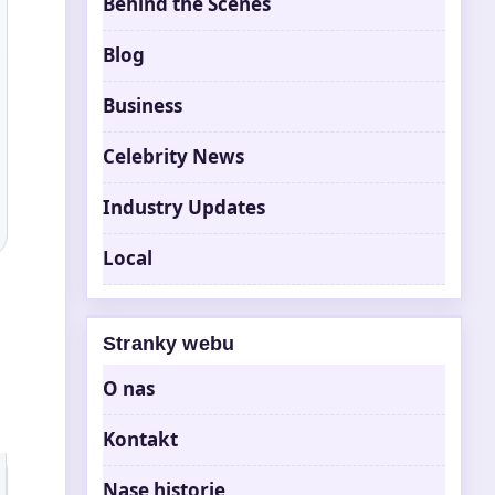
Behind the Scenes
Blog
Business
Celebrity News
Industry Updates
Local
Stranky webu
O nas
Kontakt
Nase historie