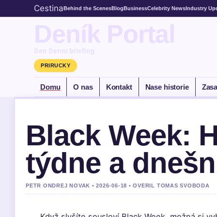
Cestina
Behind the Scenes
Blog
Business
Celebrity News
Industry Up
Deník Portal
Den Denni briefing
PRIRUCKY
Domu
O nas
Kontakt
Nase historie
Zasa
Black Week: H
týdne a dnešn
PETR ONDREJ NOVAK • 2026-06-18 • OVERIL TOMAS SVOBODA
Když slyšíte sousloví Black Week, možná si vy