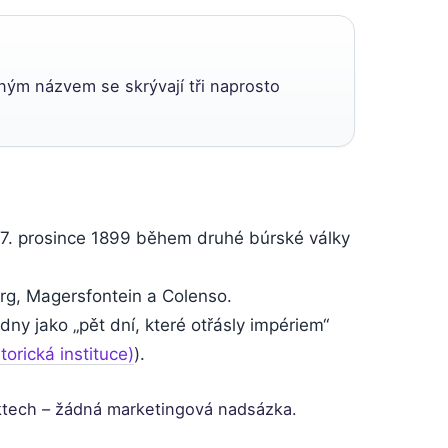
ným názvem se skrývají tři naprosto
17. prosince 1899 během druhé búrské války
berg, Magersfontein a Colenso.
ny jako „pět dní, které otřásly impériem“
orická instituce)
).
ktech – žádná marketingová nadsázka.