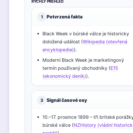
RYCHLÝ PŘEHLED
Potvrzená fakta
1
Black Week v búrské válce je historicky
doložená událost (
Wikipedia (otevřená
encyklopedie)
).
Moderní Black Week je marketingový
termín používaný obchodníky (
E15
(ekonomický deník)
).
Signál časové osy
3
10.–17. prosince 1899 – tři britské porážk
búrské válce (
NZHistory (vládní historic