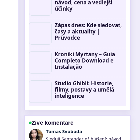
návod, cena a vedlejší
účinky
Zápas dnes: Kde sledovat,
časy a aktuality |
Průvodce
Kroniki Myrtany – Guia
Completo Download e
Instalação
Studio Ghibli: Historie,
filmy, postavy a umělá
inteligence
Zive komentare
Petra Novotna
Uzitecny kontext k Cestovní kufry –