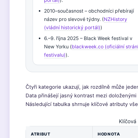
portál)
).
2010–současnost – obchodníci přebírají
název pro slevové týdny. (
NZHistory
(vládní historický portál)
)
6.–9. října 2025 – Black Week festival v
New Yorku (
blackweek.co (oficiální strá
festivalu)
).
Čtyři kategorie ukazují, jak rozdílně může jede
Data přinášejí jasný kontrast mezi doloženými
Následující tabulka shrnuje klíčové atributy v
Klíčová
ATRIBUT
HODNOTA