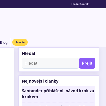
Hledat
Kontakt
Blog
Temata
Hledat
Prejit
Nejnovejsi clanky
Santander přihlášení: návod krok za
krokem
,