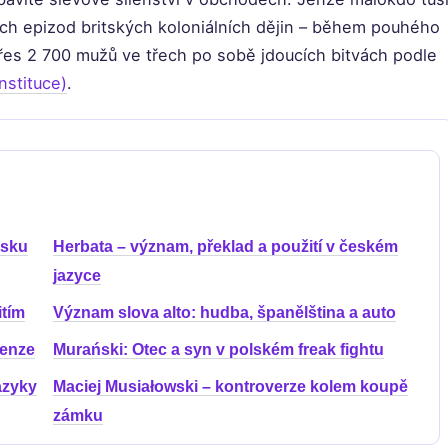
ších epizod britských koloniálních dějin – během pouhého
 přes 2 700 mužů ve třech po sobě jdoucích bitvách podle
nstituce)
.
rsku
Herbata – význam, překlad a použití v českém
jazyce
itím
Význam slova alto: hudba, španělština a auto
cenze
Murański: Otec a syn v polském freak fightu
jazyky
Maciej Musiałowski – kontroverze kolem koupě
zámku