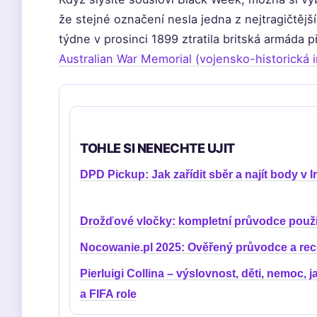
že stejné označení nesla jedna z nejtragičtěj
týdne v prosinci 1899 ztratila britská armáda
Australian War Memorial (vojensko-historická i
TOHLE SI NENECHTE UJIT
DPD Pickup: Jak zařídit sběr a najít body v I
Drožďové vločky: kompletní průvodce použ
Nocowanie.pl 2025: Ověřený průvodce a re
Pierluigi Collina – výslovnost, děti, nemoc, 
a FIFA role