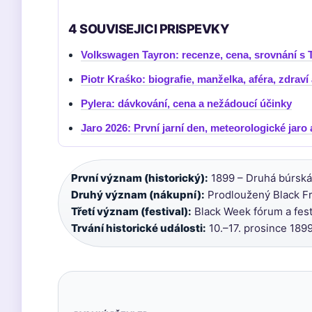
4 SOUVISEJICI PRISPEVKY
Volkswagen Tayron: recenze, cena, srovnání s
Piotr Kraśko: biografie, manželka, aféra, zdraví
Pylera: dávkování, cena a nežádoucí účinky
Jaro 2026: První jarní den, meteorologické jaro 
První význam (historický):
1899 – Druhá búrská 
Druhý význam (nákupní):
Prodloužený Black Fri
Třetí význam (festival):
Black Week fórum a fest
Trvání historické události:
10.–17. prosince 1899