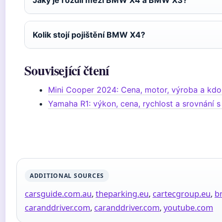
Kolik stojí pojištění BMW X4?
Související čtení
Mini Cooper 2024: Cena, motor, výroba a kdo 
Yamaha R1: výkon, cena, rychlost a srovnání s
ADDITIONAL SOURCES
carsguide.com.au
,
theparking.eu
,
cartecgroup.eu
,
b
caranddriver.com
,
caranddriver.com
,
youtube.com