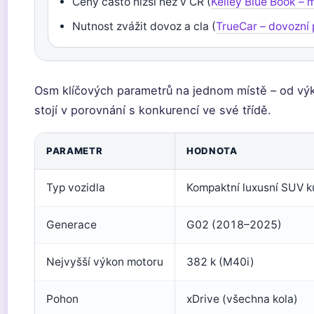
Ceny často nižší než v ČR (
Kelley Blue Book – 
Nutnost zvážit dovoz a cla (
TrueCar – dovozní
Osm klíčových parametrů na jednom místě – od výk
stojí v porovnání s konkurencí ve své třídě.
PARAMETR
HODNOTA
Typ vozidla
Kompaktní luxusní SUV 
Generace
G02 (2018–2025)
Nejvyšší výkon motoru
382 k (M40i)
Pohon
xDrive (všechna kola)