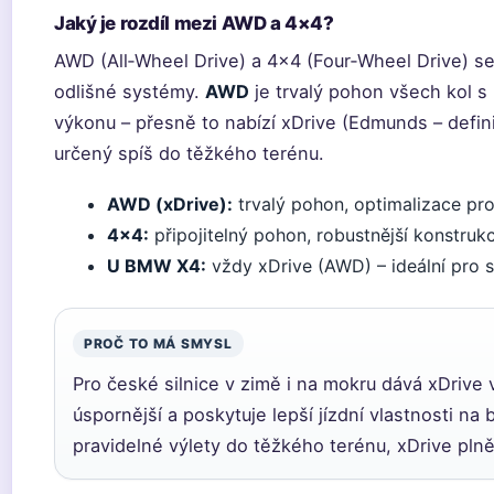
Jaký je rozdíl mezi AWD a 4×4?
AWD (All‑Wheel Drive) a 4×4 (Four‑Wheel Drive) se
odlišné systémy.
AWD
je trvalý pohon všech kol s
výkonu – přesně to nabízí xDrive (Edmunds – defi
určený spíš do těžkého terénu.
AWD (xDrive):
trvalý pohon, optimalizace pro 
4×4:
připojitelný pohon, robustnější konstruk
U BMW X4:
vždy xDrive (AWD) – ideální pro sil
PROČ TO MÁ SMYSL
Pro české silnice v zimě i na mokru dává xDrive v
úspornější a poskytuje lepší jízdní vlastnosti 
pravidelné výlety do těžkého terénu, xDrive plně