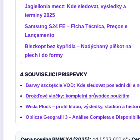
Jagiellonia mecz: Kde sledovat, výsledky a
termíny 2025
Samsung S24 FE – Ficha Técnica, Preços e
Lançamento
Biszkopt bez kypřidla – Nadýchaný piškot na
plech i do formy
4 SOUVISEJICI PRISPEVKY
Barwy szczęścia VOD: Kde sledovat poslední díl a 
Drožďové vločky: kompletní průvodce použitím
Wisła Płock – profil klubu, výsledky, stadion a histor
Oblicza Geografii 3 – Análise Completa e Disponibil
Cena nového BMW X4 (2025):
od 1 523 600 Kč ·
Cen