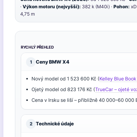
·
Výkon motoru (nejvyšší):
382 k (M40i) ·
Pohon:
xDr
4,75 m
RYCHLÝ PŘEHLED
Ceny BMW X4
1
Nový model od 1 523 600 Kč (
Kelley Blue Book
Ojetý model od 823 176 Kč (
TrueCar – ojeté vo
Cena v Irsku se liší – přibližně 40 000–60 000 
Technické údaje
2