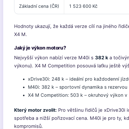
Základní cena (ČR)
1 523 600 Kč
Hodnoty ukazují, že každá verze cílí na jiného řid
X4 M.
Jaký je výkon motoru?
Nejvyšší výkon nabízí verze M40i s
382 k
a točiv
výkonu). X4 M Competition posouvá laťku ještě výš
xDrive30i: 248 k – ideální pro každodenní jízd
M40i: 382 k – sportovní dynamika s rezervou 
X4 M Competition: 503 k – okruhový výkon v 
Který motor zvolit:
Pro většinu řidičů je xDrive30i 
spotřeba a nižší pořizovací cena. M40i je pro ty, k
kompromisů.