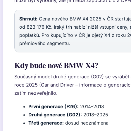
může být výhodný, ale je třeba započítat clo a DPH
Shrnutí:
Cena nového BMW X4 2025 v ČR startuje n
od 823 176 Kč. Irský trh nabízí nižší vstupní ceny,
poplatků. Pro kupujícího v ČR je ojetý X4 z roku 
prémiového segmentu.
Kdy bude nové BMW X4?
Současný model druhé generace (G02) se vyráběl 
roce 2025 (Car and Driver – informace o generacíc
zatím nezveřejnilo.
První generace (F26):
2014–2018
Druhá generace (G02):
2018–2025
Třetí generace:
dosud neoznámena