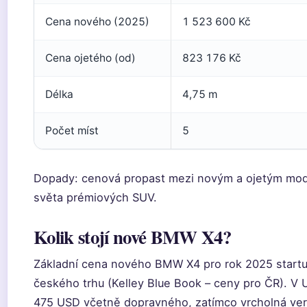
Cena nového (2025)
1 523 600 Kč
Cena ojetého (od)
823 176 Kč
Délka
4,75 m
Počet míst
5
Dopady: cenová propast mezi novým a ojetým mode
světa prémiových SUV.
Kolik stojí nové BMW X4?
Základní cena nového BMW X4 pro rok 2025 start
českého trhu (Kelley Blue Book – ceny pro ČR). V
475 USD včetně dopravného, zatímco vrcholná ver