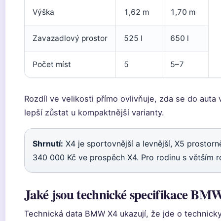
Výška
1,62 m
1,70 m
Zavazadlový prostor
525 l
650 l
Počet míst
5
5–7
Rozdíl ve velikosti přímo ovlivňuje, zda se do auta
lepší zůstat u kompaktnější varianty.
Shrnutí:
X4 je sportovnější a levnější, X5 prostorně
340 000 Kč ve prospěch X4. Pro rodinu s větším r
Jaké jsou technické specifikace BM
Technická data BMW X4 ukazují, že jde o technick