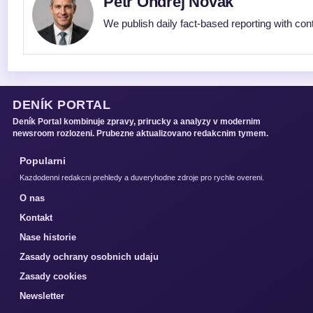
Petr Ondrej Novak
We publish daily fact-based reporting with cont
DENÍK PORTAL
Deník Portal kombinuje zpravy, prirucky a analyzy v modernim
newsroom rozlozeni. Prubezne aktualizovano redakcnim tymem.
Popularni
Kazdodenni redakcni prehledy a duveryhodne zdroje pro rychle overeni.
O nas
Kontakt
Nase historie
Zasady ochrany osobnich udaju
Zasady cookies
Newsletter