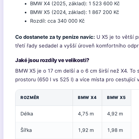
BMW X4 (2025, základ): 1 523 600 Kč
BMW X5 (2024, základ): 1 867 200 Kč
Rozdíl: cca 340 000 Kč
Co dostanete za ty peníze navíc:
U X5 je to větší 
třetí řady sedadel a vyšší úroveň komfortního odpr
Jaké jsou rozdíly ve velikosti?
BMW X5 je o 17 cm delší a o 6 cm širší než X4. To
prostoru (650 l vs 525 l) a více místa pro cestují
ROZMĚR
BMW X4
BMW X5
Délka
4,75 m
4,92 m
Šířka
1,92 m
1,98 m