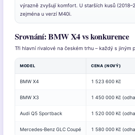
výrazně zvyšují komfort. U starších kusů (2018–20
zejména u verzí M40i.
Srovnání: BMW X4 vs konkurence
Tři hlavní rivalové na českém trhu – každý s jiný
MODEL
CENA (NOVÝ)
BMW X4
1 523 600 Kč
BMW X3
1 450 000 Kč (odh
Audi Q5 Sportback
1 520 000 Kč (odh
Mercedes‑Benz GLC Coupé
1 580 000 Kč (odh