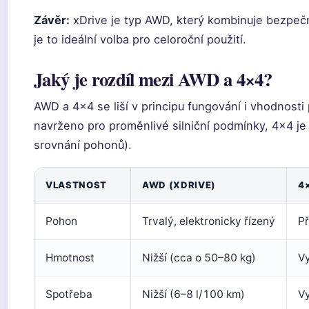
Závěr:
xDrive je typ AWD, který kombinuje bezpečn
je to ideální volba pro celoroční použití.
Jaký je rozdíl mezi AWD a 4×4?
AWD a 4×4 se liší v principu fungování i vhodnosti
navrženo pro proměnlivé silniční podmínky, 4×4 je
srovnání pohonů).
VLASTNOST
AWD (XDRIVE)
4
Pohon
Trvalý, elektronicky řízený
Př
Hmotnost
Nižší (cca o 50–80 kg)
Vy
Spotřeba
Nižší (6–8 l/100 km)
Vy