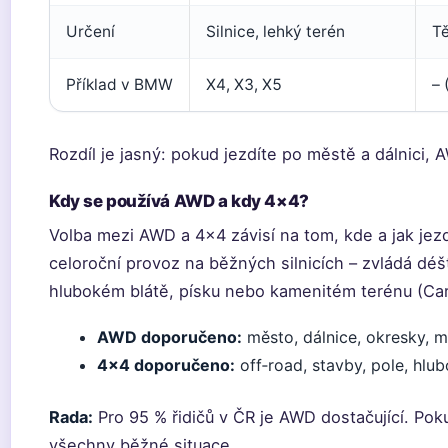
Určení
Silnice, lehký terén
Tě
Příklad v BMW
X4, X3, X5
–
Rozdíl je jasný: pokud jezdíte po městě a dálnici, 
Kdy se používá AWD a kdy 4×4?
Volba mezi AWD a 4×4 závisí na tom, kde a jak jez
celoroční provoz na běžných silnicích – zvládá déšť
hlubokém blátě, písku nebo kamenitém terénu (Car 
AWD doporučeno:
město, dálnice, okresky, m
4×4 doporučeno:
off‑road, stavby, pole, hlub
Rada:
Pro 95 % řidičů v ČR je AWD dostačující. Pokud
všechny běžné situace.