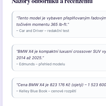
Názory odborníků a recenzentů
“Tento model je vybaven přeplňovaným řadovým
točivém momentu 365 lb‑ft.”
– Car and Driver – redakční test
“BMW X4 je kompaktní luxusní crossover SUV v
2014 až 2025.”
– Edmunds – přehled modelu
“Cena BMW X4 je 823 176 Kč (ojetý) – 1 523 600
– Kelley Blue Book – cenové rozpětí