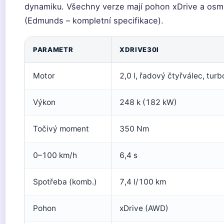
dynamiku. Všechny verze mají pohon xDrive a os
(Edmunds – kompletní specifikace).
PARAMETR
XDRIVE30I
Motor
2,0 l, řadový čtyřválec, turb
Výkon
248 k (182 kW)
Točivý moment
350 Nm
0–100 km/h
6,4 s
Spotřeba (komb.)
7,4 l/100 km
Pohon
xDrive (AWD)