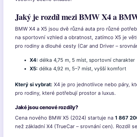
Jaký je rozdíl mezi BMW X4 a BM
BMW X4 a X5 jsou dvě různá auta pro různé potře
na sportovní vzhled a obratnost, zatímco X5 je vět
pro rodiny a dlouhé cesty (Car and Driver – srovná
X4:
délka 4,75 m, 5 míst, sportovní charakter
X5:
délka 4,92 m, 5–7 míst, vyšší komfort
Který si vybrat:
X4 je pro jednotlivce nebo páry, kte
pro rodiny, které potřebují prostor a luxus.
Jaké jsou cenové rozdíly?
Cena nového BMW X5 (2024) startuje na
1 867 20
než základní X4 (TrueCar – srovnání cen). Rozdíl s