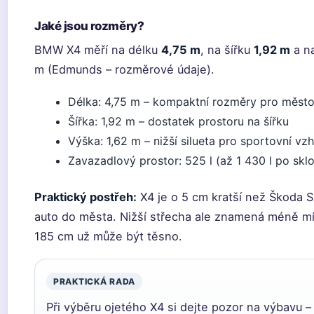
Jaké jsou rozměry?
BMW X4 měří na délku
4,75 m
, na šířku
1,92 m
a n
m (Edmunds – rozměrové údaje).
Délka: 4,75 m – kompaktní rozměry pro měst
Šířka: 1,92 m – dostatek prostoru na šířku
Výška: 1,62 m – nižší silueta pro sportovní vz
Zavazadlový prostor: 525 l (až 1 430 l po skl
Praktický postřeh:
X4 je o 5 cm kratší než Škoda S
auto do města. Nižší střecha ale znamená méně mí
185 cm už může být těsno.
PRAKTICKÁ RADA
Při výběru ojetého X4 si dejte pozor na výbavu –