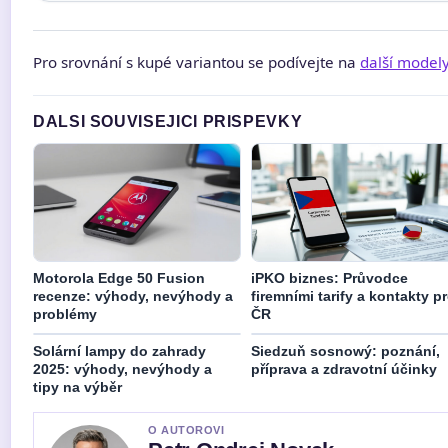
Pro srovnání s kupé variantou se podívejte na
další model
DALSI SOUVISEJICI PRISPEVKY
Motorola Edge 50 Fusion
iPKO biznes: Průvodce
recenze: výhody, nevýhody a
firemními tarify a kontakty p
problémy
ČR
Solární lampy do zahrady
Siedzuň sosnowý: poznání,
2025: výhody, nevýhody a
příprava a zdravotní účinky
tipy na výběr
O AUTOROVI