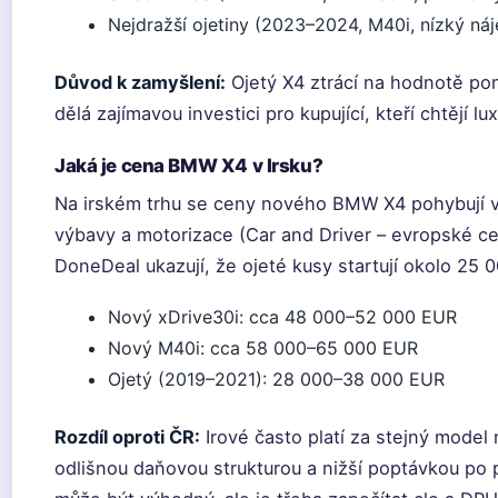
Nejdražší ojetiny (2023–2024, M40i, nízký náj
Důvod k zamyšlení:
Ojetý X4 ztrácí na hodnotě po
dělá zajímavou investici pro kupující, kteří chtějí 
Jaká je cena BMW X4 v Irsku?
Na irském trhu se ceny nového BMW X4 pohybují 
výbavy a motorizace (Car and Driver – evropské ce
DoneDeal ukazují, že ojeté kusy startují okolo 25 
Nový xDrive30i: cca 48 000–52 000 EUR
Nový M40i: cca 58 000–65 000 EUR
Ojetý (2019–2021): 28 000–38 000 EUR
Rozdíl oproti ČR:
Irové často platí za stejný model 
odlišnou daňovou strukturou a nižší poptávkou po