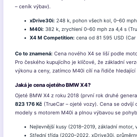
– ceník výbav).
xDrive30i:
248 k, pohon všech kol, 0–60 mph z
M40i:
382 k, zrychlení 0–60 mph za 4,4 s (Tr
X4 M Competition:
cena od 81 595 USD (Car 
Co to znamená:
Cena nového X4 se liší podle motor
Pro českého kupujícího je klíčové, že základní ve
výkonu a ceny, zatímco M40i cílí na řidiče hledající
Jaká je cena ojetého BMW X4?
Ojeté BMW X4 z roku 2018 (první rok druhé gener
823 176 Kč
(TrueCar – ojeté vozy). Cena se odvíjí 
modely s motorem M40i a plnou výbavou se pohybu
Nejlevnější kusy (2018–2019, základní motor, 
Střední třída (2020–2022, xDrive30i, průměrn