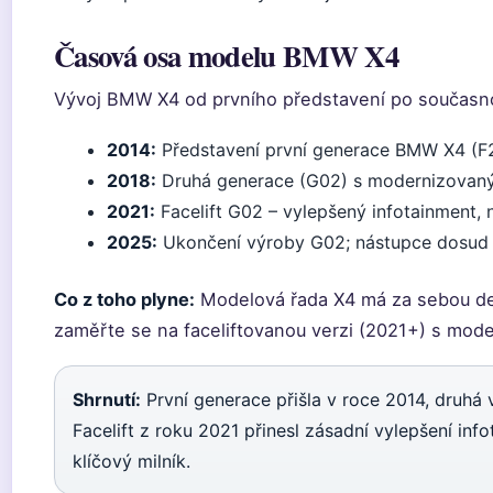
Časová osa modelu BMW X4
Vývoj BMW X4 od prvního představení po současn
2014:
Představení první generace BMW X4 (F
2018:
Druhá generace (G02) s modernizovan
2021:
Facelift G02 – vylepšený infotainment,
2025:
Ukončení výroby G02; nástupce dosu
Co z toho plyne:
Modelová řada X4 má za sebou des
zaměřte se na faceliftovanou verzi (2021+) s mod
Shrnutí:
První generace přišla v roce 2014, druhá 
Facelift z roku 2021 přinesl zásadní vylepšení info
klíčový milník.