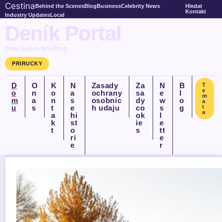
Cestina
Behind the Scenes
Blog
Business
Celebrity News
Hledat
Kontakt
Industry Updates
Local
Deník Portal
Den Denni briefing
PRIRUCKY
D
O
K
N
Zasady
Za
N
B
T
e
o
n
o
a
ochrany
sa
e
l
m
m
a
n
s
osobnic
dy
w
o
a
u
s
t
e
h udaju
co
s
g
t
a
a
hi
ok
l
k
st
ie
e
t
o
s
tt
ri
e
e
r