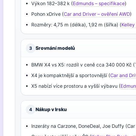
Výkon 182–382 k (
Edmunds – specifikace
)
Pohon xDrive (
Car and Driver – ověření AWD
)
Rozměry: 4,75 m (délka), 1,92 m (šířka) (
Kelley
Srovnání modelů
3
BMW X4 vs X5: rozdíl v ceně cca 340 000 Kč (
X4 je kompaktnější a sportovnější (
Car and Dri
X5 nabízí více prostoru a vyšší výbavu (
Edmund
Nákup v Irsku
4
Inzeráty na Carzone, DoneDeal, Joe Duffy (Car a