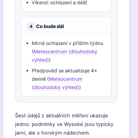
Víkend: ochlazení a déšť
Co bude dál
4
Mírné ochlazení v příštím týdnu
(
Meteocentrum (dlouhodobý
výhled)
)
Předpověď se aktualizuje 4×
denně (
Meteocentrum
(dlouhodobý výhled)
)
Šest údajů z aktuálních měření ukazuje
jedno: podmínky ve Wysoké jsou typicky
jarní, ale s horským nádechem.