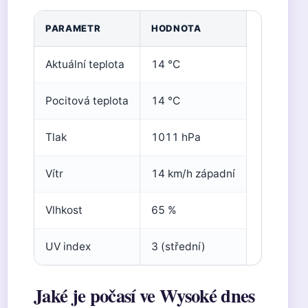
PARAMETR
HODNOTA
Aktuální teplota
14 °C
Pocitová teplota
14 °C
Tlak
1011 hPa
Vítr
14 km/h západní
Vlhkost
65 %
UV index
3 (střední)
Jaké je počasí ve Wysoké dnes