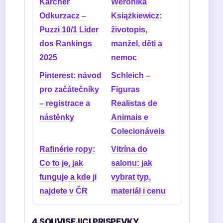
Karcher
Weronika
Odkurzacz –
Książkiewicz:
Puzzi 10/1 Líder
životopis,
dos Rankings
manžel, děti a
2025
nemoc
Pinterest: návod
Schleich –
pro začátečníky
Figuras
– registrace a
Realistas de
nástěnky
Animais e
Colecionáveis
Rafinérie ropy:
Vitrína do
Co to je, jak
salonu: jak
funguje a kde ji
vybrat typ,
najdete v ČR
materiál i cenu
4 SOUVISEJICI PRISPEVKY