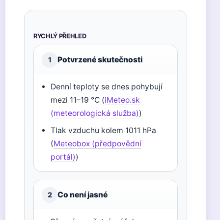
RYCHLÝ PŘEHLED
Potvrzené skutečnosti
1
Denní teploty se dnes pohybují
mezi 11–19 °C (
iMeteo.sk
(meteorologická služba)
)
Tlak vzduchu kolem 1011 hPa
(
Meteobox (předpovědní
portál)
)
Co není jasné
2