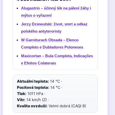
Alugastrin – účinný lék na pálení žáhy i
mýtus o vyřazení
Jerzy Dziewulski: život, smrt a odkaz
polského antyteroristy
W Garniturach Obsada – Elenco
Completo e Dubladores Poloneses
Maxicortan – Bula Completa, Indicações
e Efeitos Colaterais
Aktuální teplota:
14 °C ·
Pocitová teplota:
14 °C ·
Tlak:
1011 hPa ·
Vítr:
14 km/h (Z) ·
Kvalita ovzduší:
Velmi dobrá (CAQI 8)