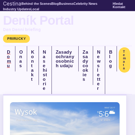
Cestina
Behind the Scenes
Blog
Business
Celebrity News
Hledat
Kontakt
Industry Updates
Local
Deník Portal
Den Denni briefing
PRIRUCKY
D
O
K
N
Zasady
Za
N
B
T
e
o
n
o
a
ochrany
sa
e
l
m
m
a
n
s
osobnic
dy
w
o
a
u
s
t
e
h udaju
co
s
g
t
a
a
hi
ok
l
k
st
ie
e
t
o
s
tt
ri
e
e
r