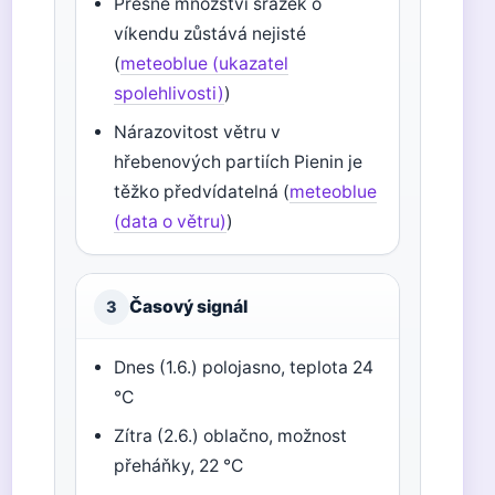
Přesné množství srážek o
víkendu zůstává nejisté
(
meteoblue (ukazatel
spolehlivosti)
)
Nárazovitost větru v
hřebenových partiích Pienin je
těžko předvídatelná (
meteoblue
(data o větru)
)
Časový signál
3
Dnes (1.6.) polojasno, teplota 24
°C
Zítra (2.6.) oblačno, možnost
přeháňky, 22 °C