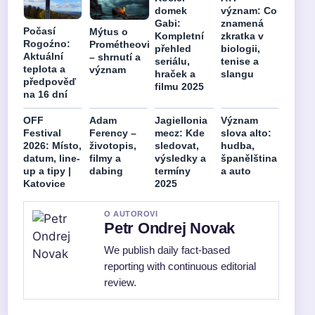
domek
význam: Co
Gabi:
znamená
Počasí
Mýtus o
Kompletní
zkratka v
Rogoźno:
Prométheovi
přehled
biologii,
Aktuální
– shrnutí a
seriálu,
tenise a
teplota a
význam
hraček a
slangu
předpověď
filmu 2025
na 16 dní
OFF
Adam
Jagiellonia
Význam
Festival
Ferency –
mecz: Kde
slova alto:
2026: Místo,
životopis,
sledovat,
hudba,
datum, line-
filmy a
výsledky a
španělština
up a tipy |
dabing
termíny
a auto
Katovice
2025
O AUTOROVI
Petr Ondrej Novak
We publish daily fact-based
reporting with continuous editorial
review.