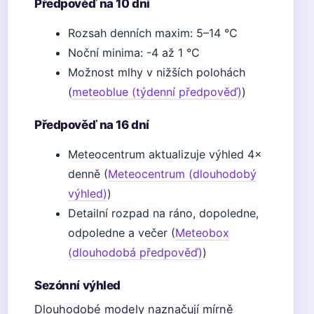
Předpověď na 10 dní
Rozsah denních maxim: 5–14 °C
Noční minima: -4 až 1 °C
Možnost mlhy v nižších polohách
(
meteoblue (týdenní předpověď)
)
Předpověď na 16 dní
Meteocentrum aktualizuje výhled 4×
denně (
Meteocentrum (dlouhodobý
výhled)
)
Detailní rozpad na ráno, dopoledne,
odpoledne a večer (
Meteobox
(dlouhodobá předpověď)
)
Sezónní výhled
Dlouhodobé modely naznačují mírně