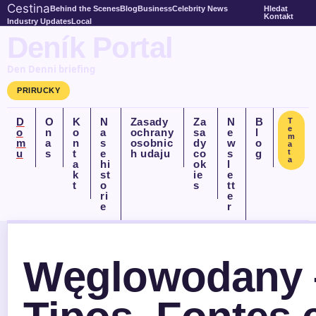
Cestina
Behind the Scenes
Blog
Business
Celebrity News
Hledat
Kontakt
Industry Updates
Local
Deník Portal
Den Denni briefing
PRIRUCKY
D
O
K
N
Zasady
Za
N
B
T
e
o
n
o
a
ochrany
sa
e
l
m
m
a
n
s
osobnic
dy
w
o
a
u
s
t
e
h udaju
co
s
g
t
a
a
hi
ok
l
k
st
ie
e
t
o
s
tt
ri
e
e
r
Węglowodany 