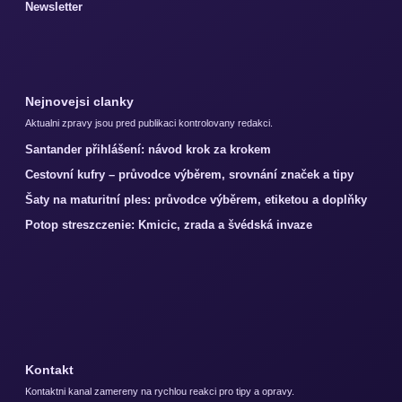
Newsletter
Nejnovejsi clanky
Aktualni zpravy jsou pred publikaci kontrolovany redakci.
Santander přihlášení: návod krok za krokem
Cestovní kufry – průvodce výběrem, srovnání značek a tipy
Šaty na maturitní ples: průvodce výběrem, etiketou a doplňky
Potop streszczenie: Kmicic, zrada a švédská invaze
Kontakt
Kontaktni kanal zamereny na rychlou reakci pro tipy a opravy.