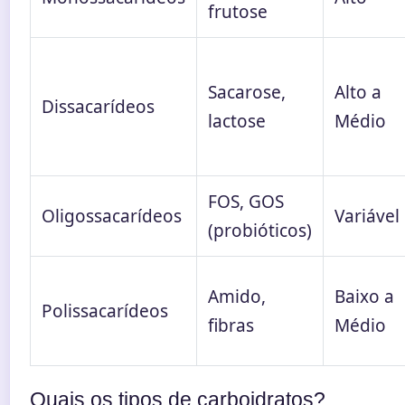
frutose
Sacarose,
Alto a
Dissacarídeos
lactose
Médio
FOS, GOS
Oligossacarídeos
Variável
(probióticos)
Amido,
Baixo a
Polissacarídeos
fibras
Médio
Quais os tipos de carboidratos?