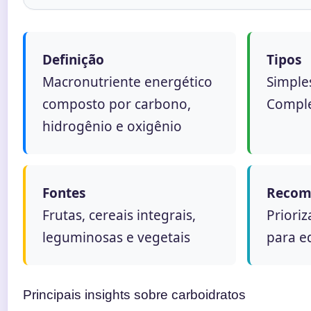
Definição
Tipos
Macronutriente energético
Simple
composto por carbono,
Comple
hidrogênio e oxigênio
Fontes
Recom
Frutas, cereais integrais,
Priori
leguminosas e vegetais
para eq
Principais insights sobre carboidratos