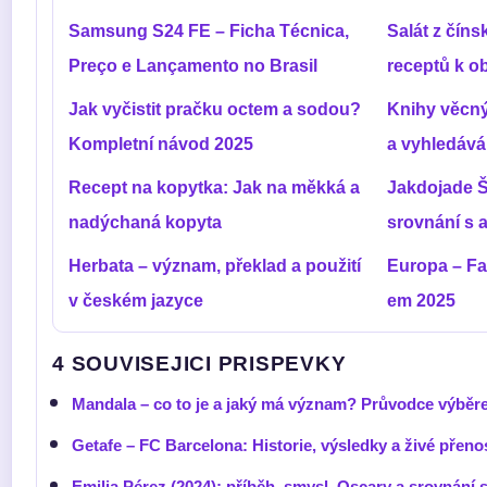
Samsung S24 FE – Ficha Técnica,
Salát z číns
Preço e Lançamento no Brasil
receptů k o
Jak vyčistit pračku octem a sodou?
Knihy věcný
Kompletní návod 2025
a vyhledává
Recept na kopytka: Jak na měkká a
Jakdojade Š
nadýchaná kopyta
srovnání s a
Herbata – význam, překlad a použití
Europa – Fa
v českém jazyce
em 2025
4 SOUVISEJICI PRISPEVKY
Mandala – co to je a jaký má význam? Průvodce výběr
Getafe – FC Barcelona: Historie, výsledky a živé přeno
Emilia Pérez (2024): příběh, smysl, Oscary a srovnání 