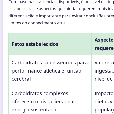
Com base nas evidências disponíveis, é possível distin
estabelecidas e aspectos que ainda requerem mais inve
diferenciação é importante para evitar conclusões prec
limites do conhecimento atual.
Aspecto
Fatos estabelecidos
requere
Carboidratos são essenciais para
Valores 
performance atlética e função
ingestão
cerebral
nível de 
Carboidratos complexos
Impacto
oferecem mais saciedade e
dietas v
energia sustentada
populaçõ