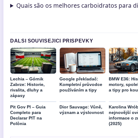
Quais são os melhores carboidratos para d
DALSI SOUVISEJICI PRISPEVKY
Lechia – Górnik
Google překladač:
BMW E36: Hist
Zabrze: Historie,
Kompletní průvodce
motory, spole
rivalita, dluhy a
používáním a tipy
a tipy pro kou
zápasy
Pit Gov Pl – Guia
Dior Sauvage: Vůně,
Karolina Wrób
Completo para
význam a výslovnost
nejnovější ov
Declarar PIT na
informace o z
Polônia
(2025)