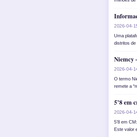
Informaç
2026-04-1
Uma platafo
distritos d
Niemcy –
2026-04-1
O termo Nie
remete a “
5’8 em c
2026-04-1
5’8 em CM:
Este valor