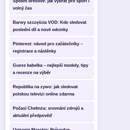
Spodní dresové: jak vybrat pro sport i
volný čas
Barwy szczęścia VOD: Kde sledovat
poslední díl a nové odcinky
Pinterest: návod pro začátečníky –
registrace a nástěnky
Guess kabelka – nejlepší modely, tipy
a recenze na výběr
Republika na zywo: jak sledovat
polskou televizi online zdarma
Počasí Chełmża: srovnání zdrojů a
aktuální předpověď
Ustronie Morskie: Průvodce