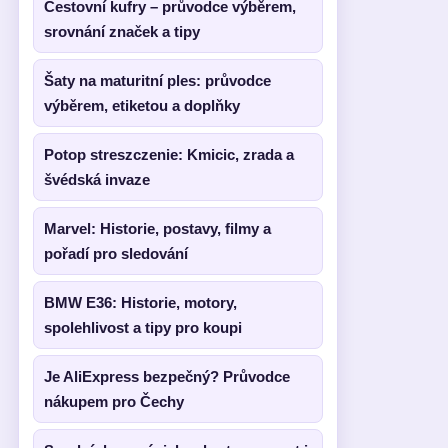
Cestovní kufry – průvodce výběrem,
srovnání značek a tipy
Šaty na maturitní ples: průvodce
výběrem, etiketou a doplňky
Potop streszczenie: Kmicic, zrada a
švédská invaze
Marvel: Historie, postavy, filmy a
pořadí pro sledování
BMW E36: Historie, motory,
spolehlivost a tipy pro koupi
Je AliExpress bezpečný? Průvodce
nákupem pro Čechy