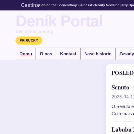
Cestina
Behind the Scenes
Blog
Business
Celebrity News
Industry Up
Deník Portal
Den Denni briefing
PRIRUCKY
Domu
O nas
Kontakt
Nase historie
Zasady
POSLED
Senuto –
2026-04-1
O Senuto é
Com mais d
Labubu H