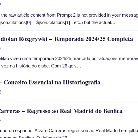
7
at the raw article content from Prompt 2 is not provided in your mess
son.citations[0]`, `$json.citations[1]`, etc.) but the actual…
ediolan Rozgrywki – Temporada 2024/25 Completa
6
 Milão viveu uma temporada 2024/25 marcada por atuações memoráv
 vez na história do clube. Com 26 gols…
– Conceito Essencial na Historiografia
6
arreras – Regresso ao Real Madrid do Benfica
5
squerdo espanhol Álvaro Carreras regressou ao Real Madrid em julh
 euros ao Benfica. O defesa de 22…