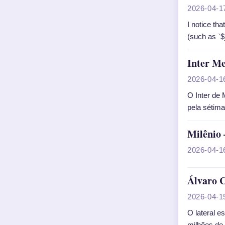
2026-04-1
I notice th
(such as `$j
Inter M
2026-04-1
O Inter de
pela sétima
Milênio 
2026-04-1
Álvaro C
2026-04-1
O lateral e
milhões de