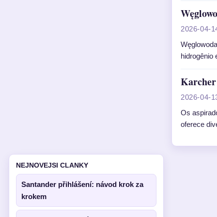
Węglowo
2026-04-1
Węglowodan
hidrogênio
Karcher 
2026-04-1
Os aspirad
oferece div
NEJNOVEJSI CLANKY
Santander přihlášení: návod krok za
krokem