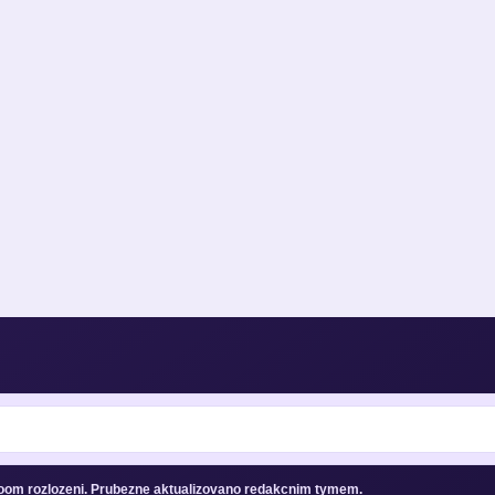
room rozlozeni. Prubezne aktualizovano redakcnim tymem.