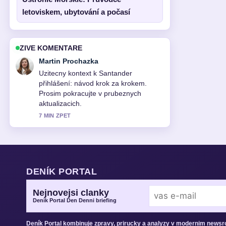
letoviskem, ubytování a počasí
ZIVE KOMENTARE
Eva Kucerova
Pokryti tematu Cestovní kufry –
průvodce výběrem, srovnání značek...
pusobi solidne a snadno se sleduje.
9 MIN ZPET
DENÍK PORTAL
Nejnovejsi clanky
Deník Portal Den Denni briefing
Deník Portal kombinuje zpravy, prirucky a analyzy v modernim news