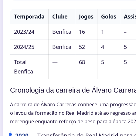
Temporada
Clube
Jogos
Golos
Assi
2023/24
Benfica
16
1
–
2024/25
Benfica
52
4
5
Total
—
68
5
5
Benfica
Cronologia da carreira de Álvaro Carrer
A carreira de Álvaro Carreras conhece uma progressão
o levou da formação no Real Madrid até ao regresso 
merengue enquanto reforço de peso para a época 202
2020
— Transferência do Real Madrid para 