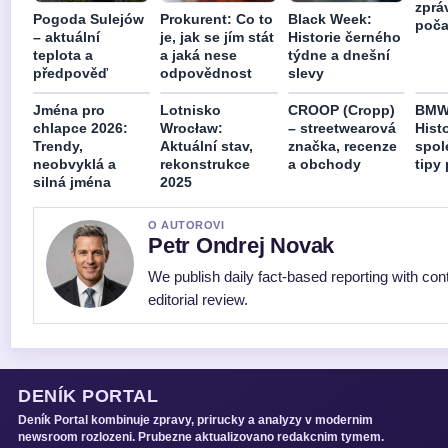
zpráv
Pogoda Sulejów
Prokurent: Co to
Black Week:
poča
– aktuální
je, jak se jím stát
Historie černého
teplota a
a jaká nese
týdne a dnešní
předpověď
odpovědnost
slevy
Jména pro
Lotnisko
CROOP (Cropp)
BMW
chlapce 2026:
Wrocław:
– streetwearová
Histo
Trendy,
Aktuální stav,
značka, recenze
spol
neobvyklá a
rekonstrukce
a obchody
tipy
silná jména
2025
O AUTOROVI
Petr Ondrej Novak
We publish daily fact-based reporting with con
editorial review.
DENÍK PORTAL
Deník Portal kombinuje zpravy, prirucky a analyzy v modernim
newsroom rozlozeni. Prubezne aktualizovano redakcnim tymem.