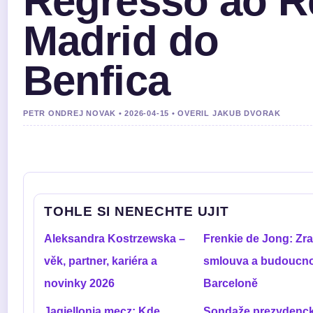
Regresso ao R
Madrid do
Benfica
PETR ONDREJ NOVAK • 2026-04-15 • OVERIL JAKUB DVORAK
TOHLE SI NENECHTE UJIT
Aleksandra Kostrzewska –
Frenkie de Jong: Zra
věk, partner, kariéra a
smlouva a budoucno
novinky 2026
Barceloně
Jagiellonia mecz: Kde
Sondaže prezydenck