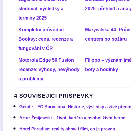
sledovat, výsledky a
2025: přehled a anal
termíny 2025
Kompletní průvodce
Marywilska 44: Prův
Booksy: cena, recenze a
centrem po požáru
fungování v ČR
Motorola Edge 50 Fusion
Filippo – význam jm
recenze: výhody, nevýhody
boty a hodinky
a problémy
4 SOUVISEJICI PRISPEVKY
Getafe – FC Barcelona: Historie, výsledky a živé přeno
Artur Żmijewski – život, kariéra a osobní život herce
Hotel Paradise: reality show i film, co je pravda