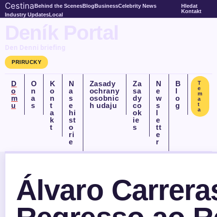
Cestina
Behind the Scenes
Blog
Business
Celebrity News
Hledat
Kontakt
Industry Updates
Local
Deník Portal
Den Denni briefing
PRIRUCKY
D
O
K
N
Zasady
Za
N
B
T
e
o
n
o
a
ochrany
sa
e
l
m
m
a
n
s
osobnic
dy
w
o
a
u
s
t
e
h udaju
co
s
g
t
a
a
hi
ok
l
k
st
ie
e
t
o
s
tt
ri
e
e
r
Álvaro Carrera