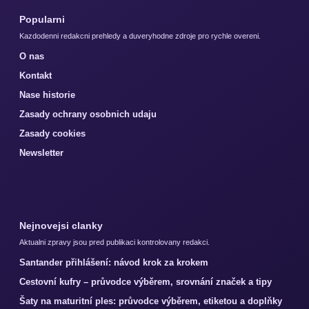
Popularni
Kazdodenni redakcni prehledy a duveryhodne zdroje pro rychle overeni.
O nas
Kontakt
Nase historie
Zasady ochrany osobnich udaju
Zasady cookies
Newsletter
Nejnovejsi clanky
Aktualni zpravy jsou pred publikaci kontrolovany redakci.
Santander přihlášení: návod krok za krokem
Cestovní kufry – průvodce výběrem, srovnání značek a tipy
Šaty na maturitní ples: průvodce výběrem, etiketou a doplňky