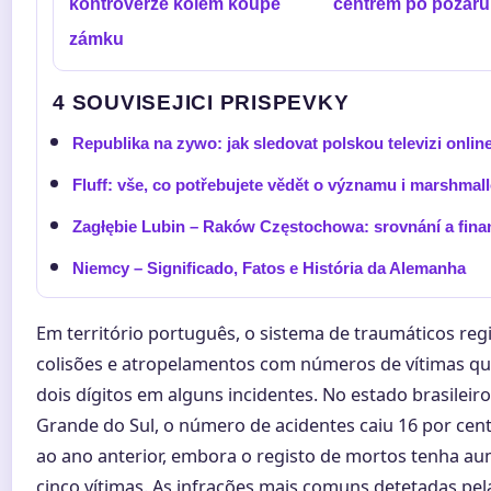
kontroverze kolem koupě
centrem po požáru
zámku
4 SOUVISEJICI PRISPEVKY
Republika na zywo: jak sledovat polskou televizi onli
Fluff: vše, co potřebujete vědět o významu i marshmall
Zagłębie Lubin – Raków Częstochowa: srovnání a fina
Niemcy – Significado, Fatos e História da Alemanha
Em território português, o sistema de traumáticos regi
colisões e atropelamentos com números de vítimas q
dois dígitos em alguns incidentes. No estado brasileiro
Grande do Sul, o número de acidentes caiu 16 por cen
ao ano anterior, embora o registo de mortos tenha a
cinco vítimas. As infrações mais comuns detetadas pel