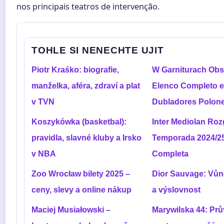
nos principais teatros de intervenção.
TOHLE SI NENECHTE UJIT
Piotr Kraśko: biografie,
W Garniturach Obs
manželka, aféra, zdraví a plat
Elenco Completo e
v TVN
Dubladores Polon
Koszykówka (basketbal):
Inter Mediolan Roz
pravidla, slavné kluby a Irsko
Temporada 2024/2
v NBA
Completa
Zoo Wrocław bilety 2025 –
Dior Sauvage: Vůn
ceny, slevy a online nákup
a výslovnost
Maciej Musiałowski –
Marywilska 44: Pr