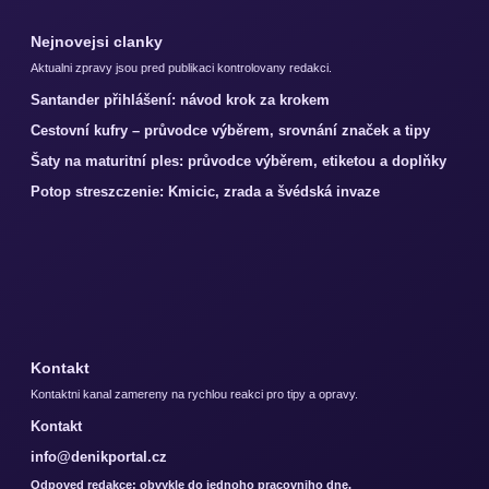
Nejnovejsi clanky
Aktualni zpravy jsou pred publikaci kontrolovany redakci.
Santander přihlášení: návod krok za krokem
Cestovní kufry – průvodce výběrem, srovnání značek a tipy
Šaty na maturitní ples: průvodce výběrem, etiketou a doplňky
Potop streszczenie: Kmicic, zrada a švédská invaze
Kontakt
Kontaktni kanal zamereny na rychlou reakci pro tipy a opravy.
Kontakt
info@denikportal.cz
Odpoved redakce: obvykle do jednoho pracovniho dne.