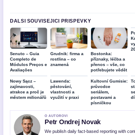
DALSI SOUVISEJICI PRISPEVKY
P
K
v
2
Senuto – Guia
Grudnik: firma a
Bostonka:
Completo de
rostlina – co
příznaky, léčba a
Módulos Preços e
znamená
přenos – vše, co
Avaliações
potřebujete vědět
Nowy Sącz –
Lawenda:
Kultovní Gumisie:
To
zajímavosti,
pěstování,
průvodce
s
atrakce a proč je
vlastnosti a
seriálem,
se
městem milionářů
využití v praxi
postavami a
dí
písničkou
O AUTOROVI
Petr Ondrej Novak
We publish daily fact-based reporting with con