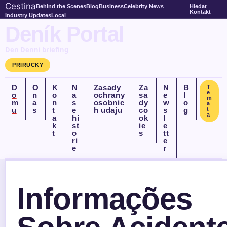
Cestina
Behind the Scenes
Blog
Business
Celebrity News
Hledat
Kontakt
Industry Updates
Local
Deník Portal
Den Denni briefing
PRIRUCKY
D
O
K
N
Zasady
Za
N
B
T
e
o
n
o
a
ochrany
sa
e
l
m
m
a
n
s
osobnic
dy
w
o
a
u
s
t
e
h udaju
co
s
g
t
a
a
hi
ok
l
k
st
ie
e
t
o
s
tt
ri
e
e
r
Informações