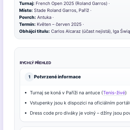
Turnaj:
French Open 2025 (Roland Garros) ·
Místo:
Stade Roland Garros, Paříž ·
Povrch:
Antuka ·
Termín:
Květen – červen 2025 ·
Obhájci titulu:
Carlos Alcaraz (účast nejistá), Iga Świ
RYCHLÝ PŘEHLED
Potvrzené informace
1
Turnaj se koná v Paříži na antuce (
Tenis-živé
)
Vstupenky jsou k dispozici na oficiálním portál
Dress code pro diváky je volný – džíny jsou po