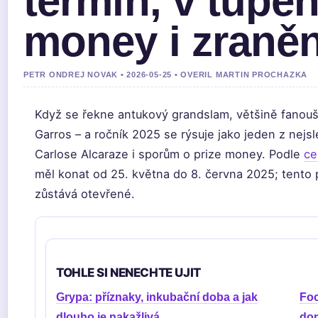
termín, v tupen
money i zraněn
PETR ONDREJ NOVAK • 2026-05-25 • OVERIL MARTIN PROCHAZKA
Když se řekne antukový grandslam, většině fanouš
Garros – a ročník 2025 se rýsuje jako jeden z nejsl
Carlose Alcaraze i sporům o prize money. Podle
ce
měl konat od 25. května do 8. června 2025; tento p
zůstává otevřené.
TOHLE SI NENECHTE UJIT
Grypa: příznaky, inkubační doba a jak
Foc
dlouho je nakažlivá
dom