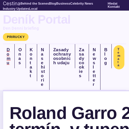
Cestina
Behind the Scenes
Blog
Business
Celebrity News
Hledat
Kontakt
Industry Updates
Local
Deník Portal
Den Denni briefing
PRIRUCKY
D
O
K
N
Zasady
Za
N
B
T
e
o
n
o
a
ochrany
sa
e
l
m
m
a
n
s
osobnic
dy
w
o
a
u
s
t
e
h udaju
co
s
g
t
a
a
hi
ok
l
k
st
ie
e
t
o
s
tt
ri
e
e
r
Roland Garro 