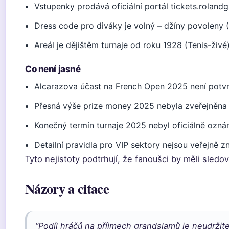
Vstupenky prodává oficiální portál tickets.roland
Dress code pro diváky je volný – džíny povoleny 
Areál je dějištěm turnaje od roku 1928 (Tenis-živé
Co není jasné
Alcarazova účast na French Open 2025 není potvr
Přesná výše prize money 2025 nebyla zveřejněna 
Konečný termín turnaje 2025 nebyl oficiálně ozná
Detailní pravidla pro VIP sektory nejsou veřejně 
Tyto nejistoty podtrhují, že fanoušci by měli sledov
Názory a citace
“Podíl hráčů na příjmech grandslamů je neudrži