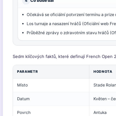
Co bude dál
4
Očekává se oficiální potvrzení termínu a priz
Los turnaje a nasazení hráčů (Oficiální web F
Průběžné zprávy o zdravotním stavu hráčů (Of
Sedm klíčových faktů, které definují French Open 20
PARAMETR
HODNOTA
Místo
Stade Rolan
Datum
Květen – če
Povrch
Antuka