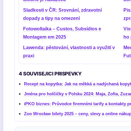
Sladkosti v ČR: Srovnání, zdravotní
Pis
dopady a tipy na omezení
zpr
Fotowoltaika – Custos, Subsídios e
Vis
Montagem em 2025
ho 
Lawenda: pěstování, vlastnosti a využití v
Mec
praxi
Fut
4 SOUVISEJICI PRISPEVKY
Recept na kopytka: Jak na měkká a nadýchaná kopy
Jména pro holčičky v Polsku 2024: Maja, Zofia, Zuz
iPKO biznes: Průvodce firemními tarify a kontakty 
Zoo Wrocław bilety 2025 – ceny, slevy a online náku