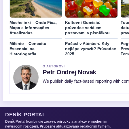
Mechelinki – Onde Fica,
Kultovní Gumisie:
Tour
Mapa e Informações
průvodce seriálem,
datu
Atualizadas
postavami a písničkou
prav
Milênio – Conceito
Počasí v Aténách: Kdy
Pog
Essencial na
nejlépe vyrazit? Průvodce
Prev
Historiografia
2025
Tem
O AUTOROVI
Petr Ondrej Novak
We publish daily fact-based reporting with cont
DENÍK PORTAL
Deník Portal kombinuje zpravy, prirucky a analyzy v modernim
newsroom rozlozeni. Prubezne aktualizovano redakcnim tymem.