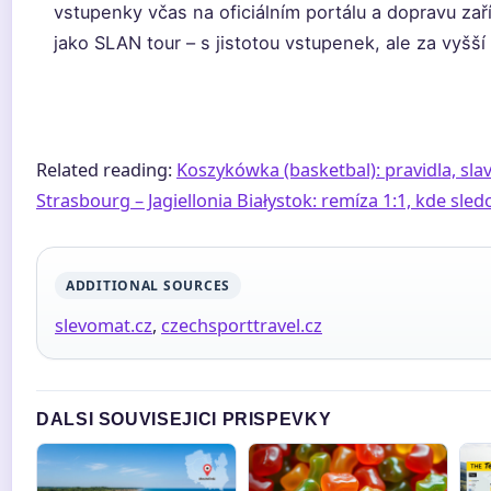
vstupenky včas na oficiálním portálu a dopravu zař
jako SLAN tour – s jistotou vstupenek, ale za vyšší
Related reading:
Koszykówka (basketbal): pravidla, sla
Strasbourg – Jagiellonia Białystok: remíza 1:1, kde sled
ADDITIONAL SOURCES
slevomat.cz
,
czechsporttravel.cz
DALSI SOUVISEJICI PRISPEVKY