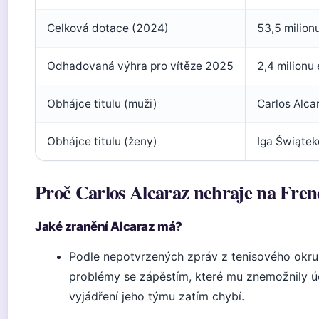
Celková dotace (2024)
53,5 milion
Odhadovaná výhra pro vítěze 2025
2,4 milionu
Obhájce titulu (muži)
Carlos Alcar
Obhájce titulu (ženy)
Iga Świąte
Proč Carlos Alcaraz nehraje na Fre
Jaké zranění Alcaraz má?
Podle nepotvrzených zpráv z tenisového okruh
problémy se zápěstím, které mu znemožnily úč
vyjádření jeho týmu zatím chybí.