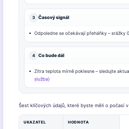
Časový signál
3
Odpoledne se očekávají přeháňky – srážky 
Co bude dál
4
Zítra teplota mírně poklesne – sledujte aktu
služba)
Šest klíčových údajů, které byste měli o počasí v
UKAZATEL
HODNOTA