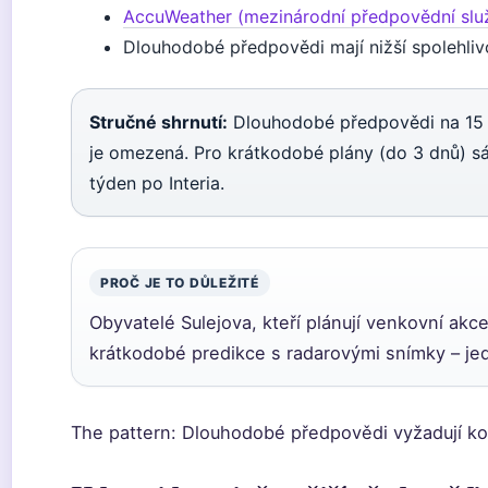
AccuWeather (mezinárodní předpovědní slu
Dlouhodobé předpovědi mají nižší spolehliv
Stručné shrnutí:
Dlouhodobé předpovědi na 15 dní
je omezená. Pro krátkodobé plány (do 3 dnů) s
týden po Interia.
PROČ JE TO DŮLEŽITÉ
Obyvatelé Sulejova, kteří plánují venkovní akc
krátkodobé predikce s radarovými snímky – jedi
The pattern: Dlouhodobé předpovědi vyžadují ko