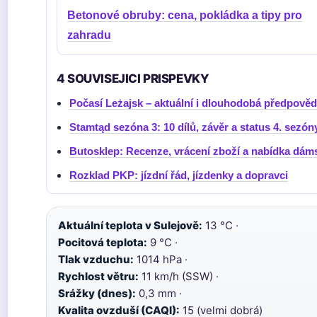
Betonové obruby: cena, pokládka a tipy pro
zahradu
4 SOUVISEJICI PRISPEVKY
Počasí Leżajsk – aktuální i dlouhodobá předpověď
Stamtąd sezóna 3: 10 dílů, závěr a status 4. sezón
Butosklep: Recenze, vrácení zboží a nabídka dám
Rozklad PKP: jízdní řád, jízdenky a dopravci
Aktuální teplota v Sulejově:
13 °C ·
Pocitová teplota:
9 °C ·
Tlak vzduchu:
1014 hPa ·
Rychlost větru:
11 km/h (SSW) ·
Srážky (dnes):
0,3 mm ·
Kvalita ovzduší (CAQI):
15 (velmi dobrá)