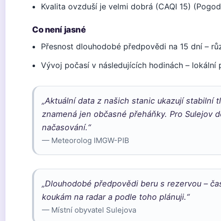
Kvalita ovzduší je velmi dobrá (CAQI 15) (Pogod
Co není jasné
Přesnost dlouhodobé předpovědi na 15 dní – růz
Vývoj počasí v následujících hodinách – lokální
„Aktuální data z našich stanic ukazují stabilní
znamená jen občasné přeháňky. Pro Sulejov d
načasování.“
— Meteorolog IMGW-PIB
„Dlouhodobé předpovědi beru s rezervou – ča
koukám na radar a podle toho plánuji.“
— Místní obyvatel Sulejova