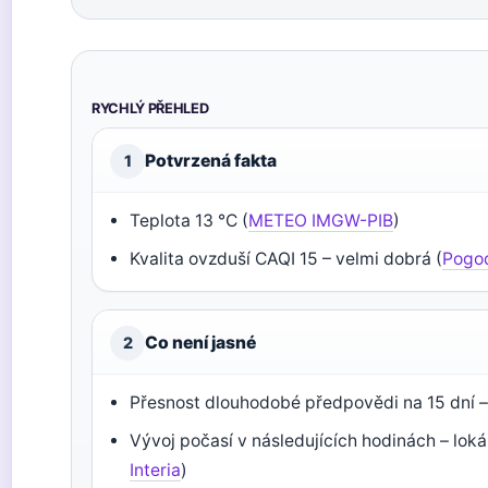
RYCHLÝ PŘEHLED
Potvrzená fakta
1
Teplota 13 °C (
METEO IMGW-PIB
)
Kvalita ovzduší CAQI 15 – velmi dobrá (
Pogo
Co není jasné
2
Přesnost dlouhodobé předpovědi na 15 dní – 
Vývoj počasí v následujících hodinách – loká
Interia
)