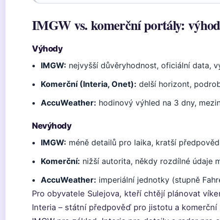
IMGW vs. komerční portály: výhod
Výhody
IMGW:
nejvyšší důvěryhodnost, oficiální data, v
Komerční (Interia, Onet):
delší horizont, podrob
AccuWeather:
hodinový výhled na 3 dny, mezin
Nevýhody
IMGW:
méně detailů pro laika, kratší předpověd
Komerční:
nižší autorita, někdy rozdílné údaje m
AccuWeather:
imperiální jednotky (stupně Fah
Pro obyvatele Sulejova, kteří chtějí plánovat ví
Interia – státní předpověď pro jistotu a komerčn