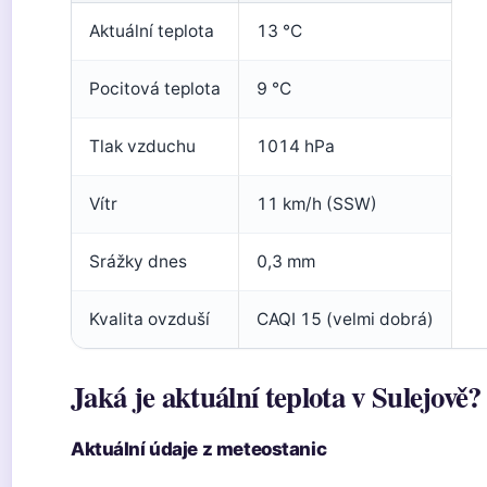
Aktuální teplota
13 °C
Pocitová teplota
9 °C
Tlak vzduchu
1014 hPa
Vítr
11 km/h (SSW)
Srážky dnes
0,3 mm
Kvalita ovzduší
CAQI 15 (velmi dobrá)
Jaká je aktuální teplota v Sulejově?
Aktuální údaje z meteostanic