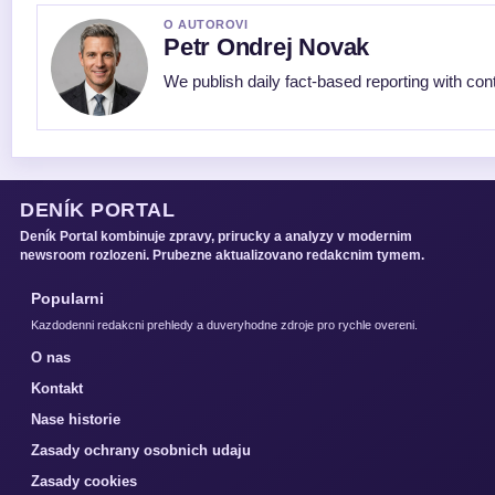
O AUTOROVI
Petr Ondrej Novak
We publish daily fact-based reporting with cont
DENÍK PORTAL
Deník Portal kombinuje zpravy, prirucky a analyzy v modernim
newsroom rozlozeni. Prubezne aktualizovano redakcnim tymem.
Popularni
Kazdodenni redakcni prehledy a duveryhodne zdroje pro rychle overeni.
O nas
Kontakt
Nase historie
Zasady ochrany osobnich udaju
Zasady cookies