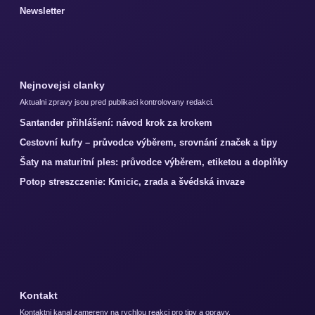
Newsletter
Nejnovejsi clanky
Aktualni zpravy jsou pred publikaci kontrolovany redakci.
Santander přihlášení: návod krok za krokem
Cestovní kufry – průvodce výběrem, srovnání značek a tipy
Šaty na maturitní ples: průvodce výběrem, etiketou a doplňky
Potop streszczenie: Kmicic, zrada a švédská invaze
Kontakt
Kontaktni kanal zamereny na rychlou reakci pro tipy a opravy.