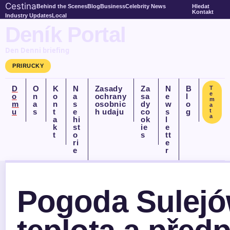
Cestina
Behind the Scenes
Blog
Business
Celebrity News
Hledat
Kontakt
Industry Updates
Local
Deník Portal
Den Denni briefing
PRIRUCKY
D
O
K
N
Zasady
Za
N
B
T
e
o
n
o
a
ochrany
sa
e
l
m
m
a
n
s
osobnic
dy
w
o
a
u
s
t
e
h udaju
co
s
g
t
a
a
hi
ok
l
k
st
ie
e
t
o
s
tt
ri
e
e
r
Pogoda Sulejów