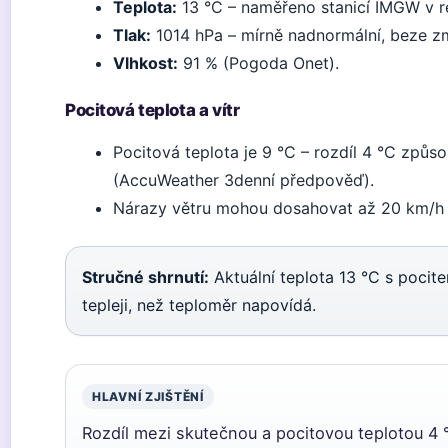
Teplota:
13 °C – naměřeno stanicí IMGW v 
Tlak:
1014 hPa – mírně nadnormální, beze 
Vlhkost:
91 % (Pogoda Onet).
Pocitová teplota a vítr
Pocitová teplota je 9 °C – rozdíl 4 °C způso
(AccuWeather 3denní předpověď).
Nárazy větru mohou dosahovat až 20 km/h –
Stručné shrnutí:
Aktuální teplota 13 °C s pocite
tepleji, než teploměr napovídá.
HLAVNÍ ZJIŠTĚNÍ
Rozdíl mezi skutečnou a pocitovou teplotou 4 