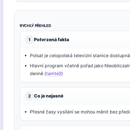
RYCHLÝ PŘEHLED
Potvrzená fakta
1
Polsat je celopolská televizní stanice dostupn
Hlavní program včetně pořad jako Nieobliczal
denně (
tamtéž
)
Co je nejasné
2
Přesné časy vysílání se mohou měnit bez před