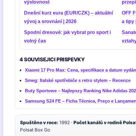
výslovnost
przep
Dnešní kurz eura (EUR/CZK) – aktuální
OFF Fe
vývoj a srovnání | 2026
a tipy
Spodní dresové: jak vybrat pro sport i
Sanato
volný čas
vztahy
4 SOUVISEJICI PRISPEVKY
Xiaomi 17 Pro Max: Cena, specifikace a datum vydán
Smeg: Italské spotřebiče s retro stylem – Recenze
Buty Sportowe – Najlepszy Ranking Nike Adidas 20
Samsung S24 FE – Ficha Técnica, Preço e Lançamen
Spuštěno v roce:
1992 ·
Počet kanálů v rodině Polsa
Polsat Box Go