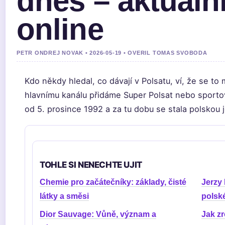
dnes – aktuální
online
PETR ONDREJ NOVAK • 2026-05-19 • OVERIL TOMAS SVOBODA
Kdo někdy hledal, co dávají v Polsatu, ví, že se t
hlavnímu kanálu přidáme Super Polsat nebo sportovn
od 5. prosince 1992 a za tu dobu se stala polskou 
TOHLE SI NENECHTE UJIT
Chemie pro začátečníky: základy, čisté
Jerzy 
látky a směsi
polské
Dior Sauvage: Vůně, význam a
Jak z