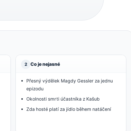
Co je nejasné
2
Přesný výdělek Magdy Gessler za jednu
)
epizodu
Okolnosti smrti účastníka z Kašub
Zda hosté platí za jídlo během natáčení