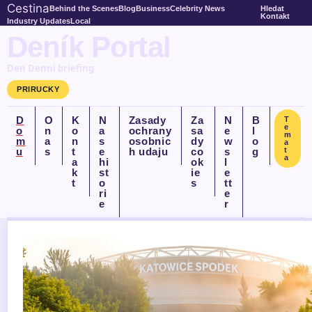
Cestina
Behind the Scenes
Blog
Business
Celebrity News
Hledat
Kontakt
Industry Updates
Local
Deník Portal
Den Denni briefing
PRIRUCKY
D
O
K
N
Zasady
Za
N
B
T
e
o
n
o
a
ochrany
sa
e
l
m
m
a
n
s
osobnic
dy
w
o
a
u
s
t
e
h udaju
co
s
g
t
a
a
hi
ok
l
k
st
ie
e
t
o
s
tt
ri
e
e
r