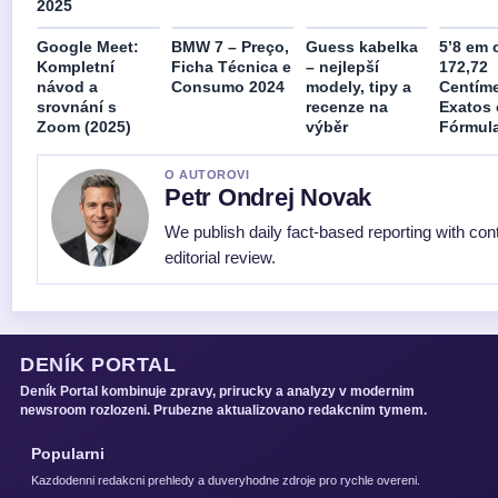
2025
Google Meet:
BMW 7 – Preço,
Guess kabelka
5’8 em 
Kompletní
Ficha Técnica e
– nejlepší
172,72
návod a
Consumo 2024
modely, tipy a
Centím
srovnání s
recenze na
Exatos
Zoom (2025)
výběr
Fórmul
O AUTOROVI
Petr Ondrej Novak
We publish daily fact-based reporting with con
editorial review.
DENÍK PORTAL
Deník Portal kombinuje zpravy, prirucky a analyzy v modernim
newsroom rozlozeni. Prubezne aktualizovano redakcnim tymem.
Popularni
Kazdodenni redakcni prehledy a duveryhodne zdroje pro rychle overeni.