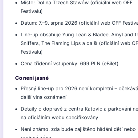
Místo: Dolina Trzech Stawów (oficiální web OFF
Festivalu)
Datum: 7.–9. srpna 2026 (oficiální web OFF Festiva
Line-up obsahuje Yung Lean & Bladee, Amyl and t
Sniffers, The Flaming Lips a další (oficiální web O
Festivalu)
Cena třídenní vstupenky: 699 PLN (eBilet)
Co není jasné
Přesný line-up pro 2026 není kompletní – očekává
další vlna oznámení
Detaily o dopravě z centra Katovic a parkování n
na oficiálním webu specifikovány
Není známo, zda bude zajištěno hlídání dětí nebo
rodinná zóna