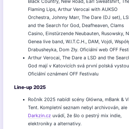
Black Country, New Road, Earl Sweatshirt, Th
Flaming Lips, Arthur Verocai with AUKSO
Orchestra, Johnny Marr, The Dare (DJ set), L
and the Search for God, Deafheaven, Clams
Casino, Einstürzende Neubauten, Rusowsky, 
Genea live band, W.I.T.C.H., DAM, Vojdi, Współ
Drabusheyka, Dom Zły. Oficiální web OFF Fest
Arthur Verocai, The Dare a LSD and the Searc
God mají v Katovicích svá první polská vystou
Oficiální oznámení OFF Festivalu
Line-up 2025
Ročník 2025 nabídl scény Główna, mBank & Vi
Tent. Kompletní seznam nebyl archivován, ale
Darkzin.cz
uvádí, že šlo o pestrý mix indie,
elektroniky a alternativy.