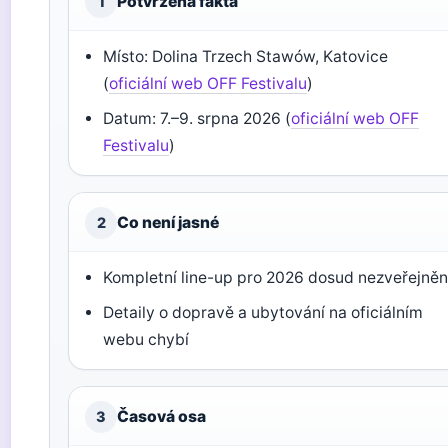
Potvrzená fakta
1
Místo: Dolina Trzech Stawów, Katovice
(
oficiální web OFF Festivalu
)
Datum: 7.–9. srpna 2026 (
oficiální web OFF
Festivalu
)
Co není jasné
2
Kompletní line-up pro 2026 dosud nezveřejně
Detaily o dopravě a ubytování na oficiálním
webu chybí
Časová osa
3