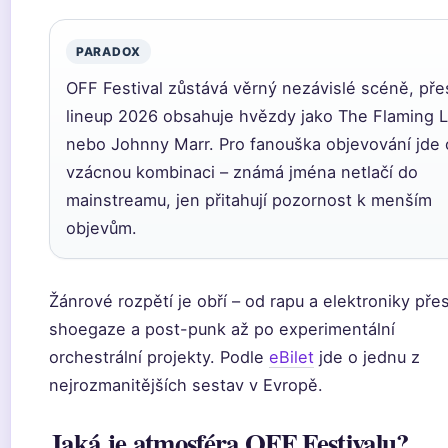
PARADOX
OFF Festival zůstává věrný nezávislé scéně, pře
lineup 2026 obsahuje hvězdy jako The Flaming L
nebo Johnny Marr. Pro fanouška objevování jde 
vzácnou kombinaci – známá jména netlačí do
mainstreamu, jen přitahují pozornost k menším
objevům.
Žánrové rozpětí je obří – od rapu a elektroniky pře
shoegaze a post-punk až po experimentální
orchestrální projekty. Podle
eBilet
jde o jednu z
nejrozmanitějších sestav v Evropě.
Jaká je atmosféra OFF Festivalu?