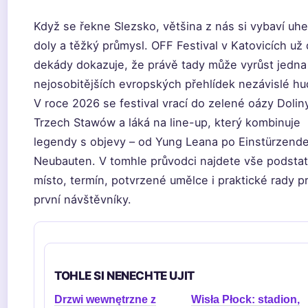
Když se řekne Slezsko, většina z nás si vybaví uh
doly a těžký průmysl. OFF Festival v Katovicích už
dekády dokazuje, že právě tady může vyrůst jedna
nejosobitějších evropských přehlídek nezávislé hu
V roce 2026 se festival vrací do zelené oázy Dolin
Trzech Stawów a láká na line-up, který kombinuje
legendy s objevy – od Yung Leana po Einstürzend
Neubauten. V tomhle průvodci najdete vše podsta
místo, termín, potvrzené umělce i praktické rady p
první návštěvníky.
TOHLE SI NENECHTE UJIT
Drzwi wewnętrzne z
Wisła Płock: stadion,