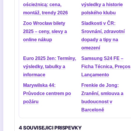
ościeżnicą: cena,
výsledky a historie
montáž, trendy 2026
polského klubu
Zoo Wrocław bilety
Sladkosti v ČR:
2025 – ceny, slevy a
Srovnání, zdravotní
online nákup
dopady a tipy na
omezení
Euro 2025 žen: Termíny,
Samsung S24 FE –
výsledky, tabulky a
Ficha Técnica, Preços
informace
Lançamento
Marywilska 44:
Frenkie de Jong:
Průvodce centrem po
Zranění, smlouva a
požáru
budoucnost v
Barceloně
4 SOUVISEJICI PRISPEVKY