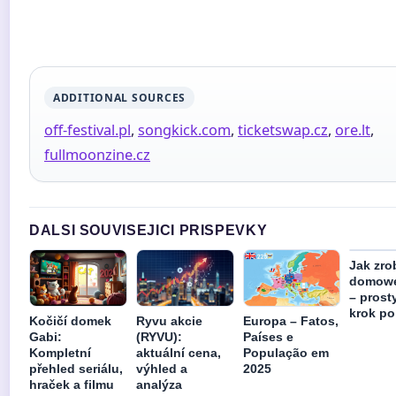
ADDITIONAL SOURCES
off-festival.pl
,
songkick.com
,
ticketswap.cz
,
ore.lt
,
fullmoonzine.cz
DALSI SOUVISEJICI PRISPEVKY
Jak zro
domowe
– prost
krok po
Kočičí domek
Ryvu akcie
Europa – Fatos,
Gabi:
(RYVU):
Países e
Kompletní
aktuální cena,
População em
přehled seriálu,
výhled a
2025
hraček a filmu
analýza