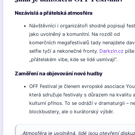
Nezávislá a přátelská atmosféra
Návštěvníci i organizátoři shodně popisují fest
jako uvolněný a komunitní. Na rozdíl od
komerčních megafestivalů tady nenajdete dav
selfie tyčí a nekonečné fronty.
Darkzin.cz
píše
„přátelském vibe, kde se lidé usmívají“.
Zaměření na objevování nové hudby
OFF Festival je členem evropské asociace You
která sdružuje festivaly s důrazem na kvalitu 
kulturní přínos. To se odráží v dramaturgii – n
blockbustery, ale o kurátorský výběr.
„Atmosféra je uvolněná, lidé jsou otevření disku