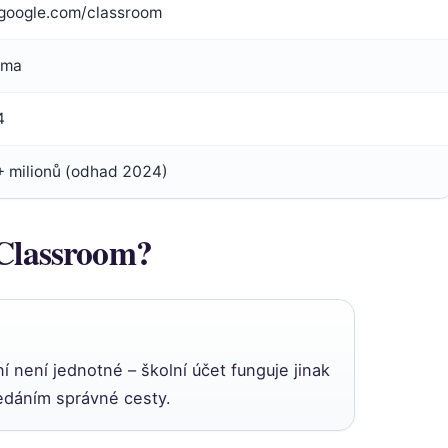
google.com/classroom
rma
4
 milionů (odhad 2024)
 Classroom?
ní není jednotné – školní účet funguje jinak
ledáním správné cesty.