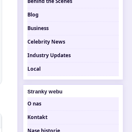
Behind the Scenes
Blog
Business
Celebrity News
Industry Updates
Local
Stranky webu
O nas
Kontakt
Nase historie