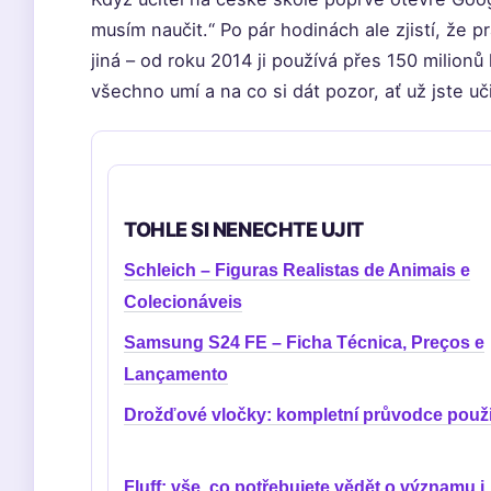
musím naučit.“ Po pár hodinách ale zjistí, že p
jiná – od roku 2014 ji používá přes 150 milionů 
všechno umí a na co si dát pozor, ať už jste uč
TOHLE SI NENECHTE UJIT
Schleich – Figuras Realistas de Animais e
Colecionáveis
Samsung S24 FE – Ficha Técnica, Preços e
Lançamento
Drožďové vločky: kompletní průvodce použ
Fluff: vše, co potřebujete vědět o významu i