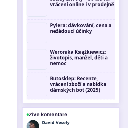
vrácení online i v prodejně
Pylera: dávkování, cena a
nežádoucí účinky
Weronika Książkiewicz:
životopis, manžel, děti a
nemoc
Butosklep: Recenze,
vrácení zboží a nabídka
dámských bot (2025)
Zive komentare
Anna Novakova