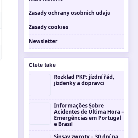
Zasady ochrany osobnich udaju
Zasady cookies
Newsletter
Ctete take
Rozklad PKP: jízdní řád,
jízdenky a dopravci
Informações Sobre
Acidentes de Última Hora –
Emergências em Portugal
e Brasil
Sinsay zwroty – 30 dní na