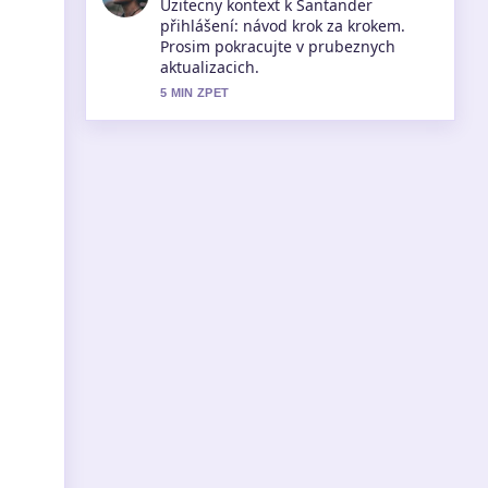
Pokryti tematu Cestovní kufry –
průvodce výběrem, srovnání značek...
pusobi solidne a snadno se sleduje.
7 MIN ZPET