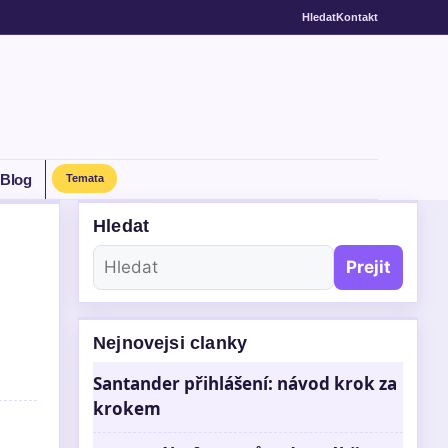
Hledat
Kontakt
Blog
Temata
Hledat
,
Prejit
Nejnovejsi clanky
Santander přihlášení: návod krok za
krokem