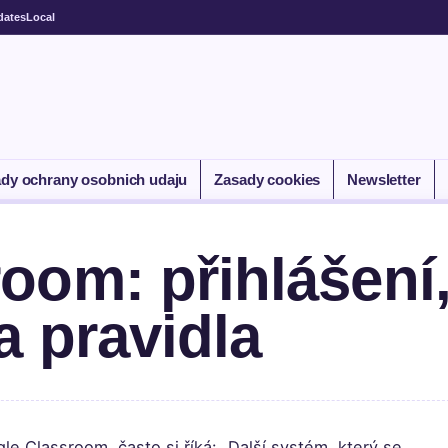
dates
Local
dy ochrany osobnich udaju
Zasady cookies
Newsletter
oom: přihlášení
a pravidla
e Classroom, často si říká: „Další systém, který se