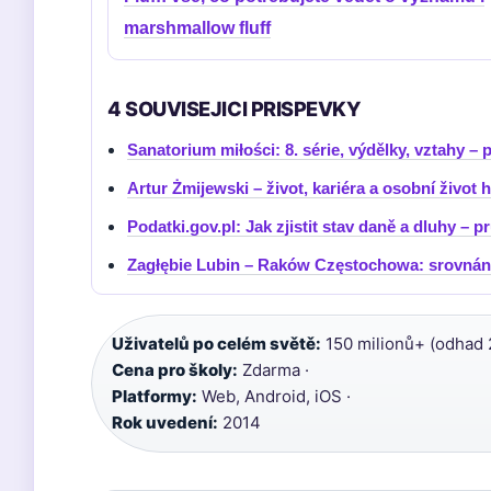
marshmallow fluff
4 SOUVISEJICI PRISPEVKY
Sanatorium miłości: 8. série, výdělky, vztahy – 
Artur Żmijewski – život, kariéra a osobní život 
Podatki.gov.pl: Jak zjistit stav daně a dluhy – 
Zagłębie Lubin – Raków Częstochowa: srovnání
Uživatelů po celém světě:
150 milionů+ (odhad 
Cena pro školy:
Zdarma ·
Platformy:
Web, Android, iOS ·
Rok uvedení:
2014