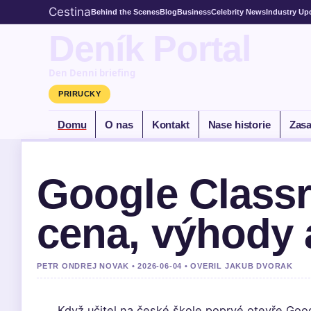
Cestina
Behind the Scenes
Blog
Business
Celebrity News
Industry Up
Deník Portal
Den Denni briefing
PRIRUCKY
Domu
O nas
Kontakt
Nase historie
Zasa
Google Classr
cena, výhody 
PETR ONDREJ NOVAK • 2026-06-04 • OVERIL JAKUB DVORAK
Když učitel na české škole poprvé otevře Googl