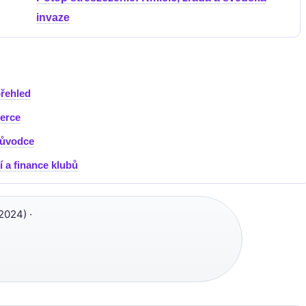
invaze
přehled
herce
průvodce
 a finance klubů
2024) ·