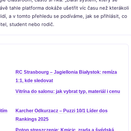
rávě tahle platforma dokáže ušetřit víc času než kterákoli
lidí, a v tomto přehledu se podíváme, jak se přihlásit, co
itel, student nebo rodič.
RC Strasbourg – Jagiellonia Białystok: remíza
1:1, kde sledovat
Vitrína do salonu: jak vybrat typ, materiál i cenu
itím
Karcher Odkurzacz – Puzzi 10/1 Líder dos
Rankings 2025
Potop streszczenie: Kmicic, zrada a švédská