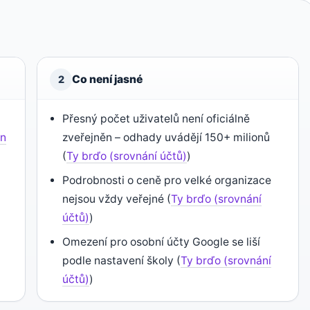
Co není jasné
2
Přesný počet uživatelů není oficiálně
on
zveřejněn – odhady uvádějí 150+ milionů
(
Ty brďo (srovnání účtů)
)
Podrobnosti o ceně pro velké organizace
nejsou vždy veřejné (
Ty brďo (srovnání
účtů)
)
Omezení pro osobní účty Google se liší
podle nastavení školy (
Ty brďo (srovnání
účtů)
)