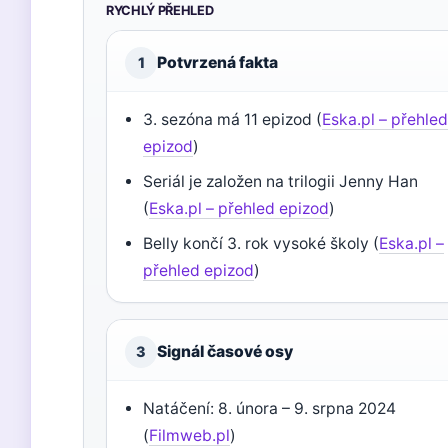
RYCHLÝ PŘEHLED
Potvrzená fakta
1
3. sezóna má 11 epizod (
Eska.pl – přehle
epizod
)
Seriál je založen na trilogii Jenny Han
(
Eska.pl – přehled epizod
)
Belly končí 3. rok vysoké školy (
Eska.pl –
přehled epizod
)
Signál časové osy
3
Natáčení: 8. února – 9. srpna 2024
(
Filmweb.pl
)