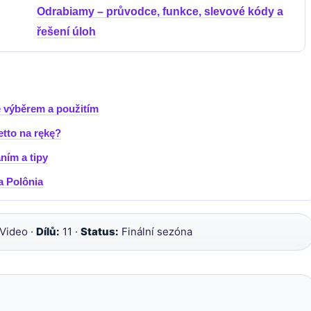
Odrabiamy – průvodce, funkce, slevové kódy a
řešení úloh
e výběrem a použitím
netto na rękę?
ním a tipy
a Polônia
Video ·
Dílů:
11 ·
Status:
Finální sezóna