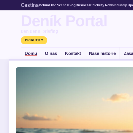
Cestina
Behind the Scenes
Blog
Business
Celebrity News
Industry Up
Deník Portal
Den Denni briefing
PRIRUCKY
Domu
O nas
Kontakt
Nase historie
Zasa