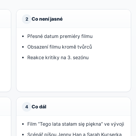
Co není jasné
2
d
Přesné datum premiéry filmu
Obsazení filmu kromě tvůrců
Reakce kritiky na 3. sezónu
Co dál
4
Film “Tego lata stałam się piękna” ve vývoji
Scénář píšou Jenny Han a Sarah Kucserka