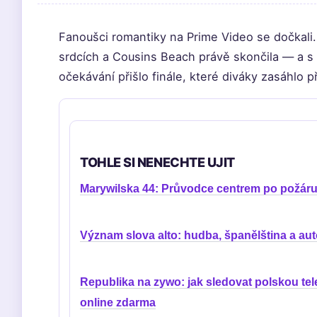
Fanoušci romantiky na Prime Video se dočkali. 
srdcích a Cousins Beach právě skončila — a s n
očekávání přišlo finále, které diváky zasáhlo 
TOHLE SI NENECHTE UJIT
Marywilska 44: Průvodce centrem po požár
Význam slova alto: hudba, španělština a au
Republika na zywo: jak sledovat polskou tele
online zdarma