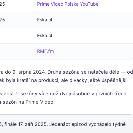
025
Prime Video Polska YouTube
025
Eska.pl
Eska.pl
RMF.fm
ora do 9. srpna 2024. Druhá sezóna se natáčela déle — od
ak byla kratší na produkci, ale divácky ještě úspěšnější.
anost 1. sezóny více než dvojnásobně v prvních třech
h sezón na Prime Video.
 finále 17. září 2025. Jedenáct epizod vycházelo týdně