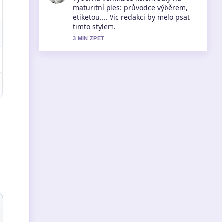
návod krok za krokem. Je to
nejprehlednejsi souhrn, ktery jsem
dnes videl.
5 MIN ZPET