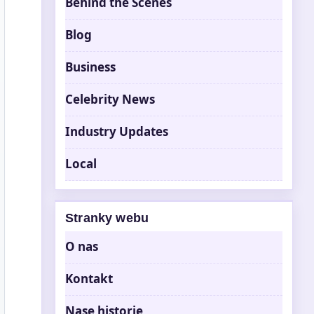
Behind the Scenes
Blog
Business
Celebrity News
Industry Updates
Local
Stranky webu
O nas
Kontakt
Nase historie