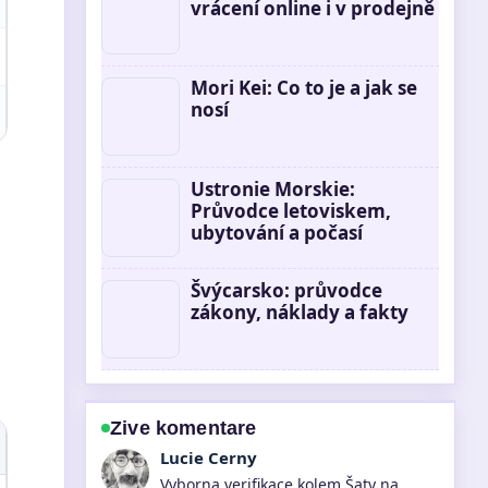
vrácení online i v prodejně
Mori Kei: Co to je a jak se
nosí
Ustronie Morskie:
Průvodce letoviskem,
ubytování a počasí
Švýcarsko: průvodce
zákony, náklady a fakty
Zive komentare
Martin Prochazka
Skvele shrnuti k Santander přihlášení: