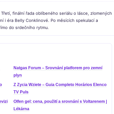
Třetí, finální řada oblíbeného seriálu o lásce, zlomených
í i éra Belly Conklinové. Po měsících spekulací a
přímo do srdečního rytmu.
u
Natgas Forum – Srovnání platforem pro zemní
plyn
to
Z Zycia Wziete – Guia Completo Horários Elenco
TV Puls
vizi
Olfen gel: cena, použití a srovnání s Voltarenem |
Lékárna