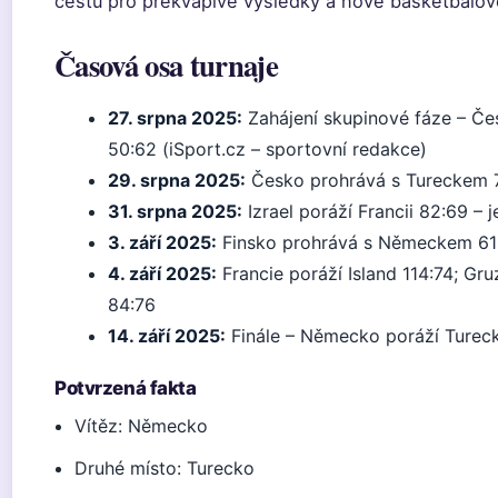
cestu pro překvapivé výsledky a nové basketbalov
Časová osa turnaje
27. srpna 2025:
Zahájení skupinové fáze – Če
50:62 (iSport.cz – sportovní redakce)
29. srpna 2025:
Česko prohrává s Tureckem 
31. srpna 2025:
Izrael poráží Francii 82:69 – 
3. září 2025:
Finsko prohrává s Německem 61:
4. září 2025:
Francie poráží Island 114:74; Gr
84:76
14. září 2025:
Finále – Německo poráží Turec
Potvrzená fakta
Vítěz: Německo
Druhé místo: Turecko