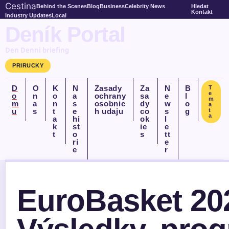
Cestina
Behind the Scenes
Blog
Business
Celebrity News
Hledat
Kontakt
Industry Updates
Local
Deník Portal
Den Denni briefing
PRIRUCKY
D
O
K
N
Zasady
Za
N
B
T
e
o
n
o
a
ochrany
sa
e
l
m
m
a
n
s
osobnic
dy
w
o
a
u
s
t
e
h udaju
co
s
g
t
a
a
hi
ok
l
k
st
ie
e
t
o
s
tt
ri
e
e
r
EuroBasket 20