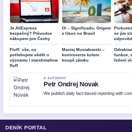
Je AliExpress
Oi – Significado, Origem
Prokurent
bezpečný? Průvodce
e Usos no Brasil
se jím st
nákupem pro Čechy
odpověd
Fluff: vše, co
Maciej Musiałowski –
Odrabiam
potřebujete vědět o
kontroverze kolem
funkce, 
významu i marshmallow
koupě zámku
řešení ú
fluff
O AUTOROVI
Petr Ondrej Novak
We publish daily fact-based reporting with cont
DENÍK PORTAL