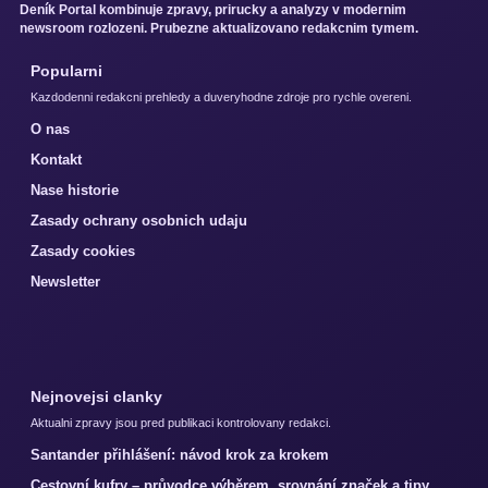
Deník Portal kombinuje zpravy, prirucky a analyzy v modernim
newsroom rozlozeni. Prubezne aktualizovano redakcnim tymem.
Popularni
Kazdodenni redakcni prehledy a duveryhodne zdroje pro rychle overeni.
O nas
Kontakt
Nase historie
Zasady ochrany osobnich udaju
Zasady cookies
Newsletter
Nejnovejsi clanky
Aktualni zpravy jsou pred publikaci kontrolovany redakci.
Santander přihlášení: návod krok za krokem
Cestovní kufry – průvodce výběrem, srovnání značek a tipy