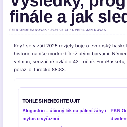
Výsledky, prog
finále a jak sl
PETR ONDREJ NOVAK • 2026-05-31 • OVERIL JAN NOVAK
Když se v září 2025 rozjely boje o evropský basket
historie napíše modro-bílo-žlutými barvami. Němec
velmoc, senzačně ovládlo 42. ročník EuroBasketu, k
porazilo Turecko 88:83.
TOHLE SI NENECHTE UJIT
Alugastrin – účinný lék na pálení žáhy i
PKN Orl
mýtus o vyřazení
dividen