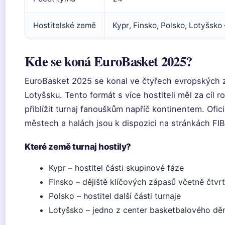
Hostitelské země
Kypr, Finsko, Polsko, Lotyšsko
Kde se koná EuroBasket 2025?
EuroBasket 2025 se konal ve čtyřech evropských z
Lotyšsku. Tento formát s více hostiteli měl za cíl 
přiblížit turnaj fanouškům napříč kontinentem. Ofic
městech a halách jsou k dispozici na stránkách FI
Které země turnaj hostily?
Kypr – hostitel části skupinové fáze
Finsko – dějiště klíčových zápasů včetně čtvrt
Polsko – hostitel další části turnaje
Lotyšsko – jedno z center basketbalového dě