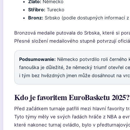
Zlato:
Německo
Stříbro:
Turecko
Bronz:
Srbsko (podle dostupných informací z 
Bronzová medaile putovala do Srbska, které si pora
Přesné složení medailového stupně potvrzují oficiál
Podsumowanie:
Německo potvrdilo roli černého k
fanouška je důležité, že německý triumf otevřel ce
i tým bez hvězdných jmen může dosáhnout na vrc
Kdo je favoritem EuroBasketu 2025?
Před začátkem turnaje patřili mezi hlavní favority 
Tyto týmy měly ve svých řadách hráče z NBA a ev
které nakonec turnaj ovládlo, bylo v předturnajov