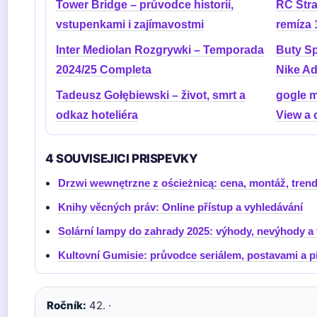
Tower Bridge – průvodce historií,
RC Stra
vstupenkami i zajímavostmi
remíza 
Inter Mediolan Rozgrywki – Temporada
Buty Sp
2024/25 Completa
Nike Ad
Tadeusz Gołębiewski – život, smrt a
gogle m
odkaz hoteliéra
View a 
4 SOUVISEJICI PRISPEVKY
Drzwi wewnętrzne z ościeżnicą: cena, montáž, tren
Knihy věcných práv: Online přístup a vyhledávání
Solární lampy do zahrady 2025: výhody, nevýhody a 
Kultovní Gumisie: průvodce seriálem, postavami a p
Ročník:
42. ·