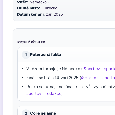
Vítěz:
Německo ·
Druhé místo:
Turecko ·
Datum konání:
září 2025
RYCHLÝ PŘEHLED
Potvrzená fakta
1
Vítězem turnaje je Německo (
iSport.cz – spor
Finále se hrálo 14. září 2025 (
iSport.cz – sport
Rusko se turnaje nezúčastnilo kvůli vyloučení z
sportovní redakce
)
Co je nejasné
2