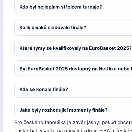
Kdo byl nejlepším střelcem turnaje?
Kolik diváků sledovalo finále?
Které týmy se kvalifikovaly na EuroBasket 2025?
Byl EuroBasket 2025 dostupný na Netflixu nebo
Kde se konalo finále?
Jaké byly rozhodující momenty finále?
Pro českého fanouška je závěr jasný: pokud chcet
basketbal, vsaďte na oficiální zdroje FIBA a české s