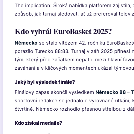
The implication: Široká nabídka platforem zajistila
způsob, jak turnaj sledovat, ať už preferoval televi
Kdo vyhrál EuroBasket 2025?
Německo
se stalo vítězem 42. ročníku EuroBasketu
porazilo Turecko 88:83. Turnaj v září 2025 přinesl
tým, který před začátkem nepatřil mezi hlavní favor
zaváhání a v klíčových momentech ukázal týmovou 
Jaký byl výsledek finále?
Finálový zápas skončil výsledkem
Německo 88 – T
sportovní redakce se jednalo o vyrovnané utkání, k
čtvrtině. Německo rozhodlo přesnou střelbou z dá
Kdo získal medaile?