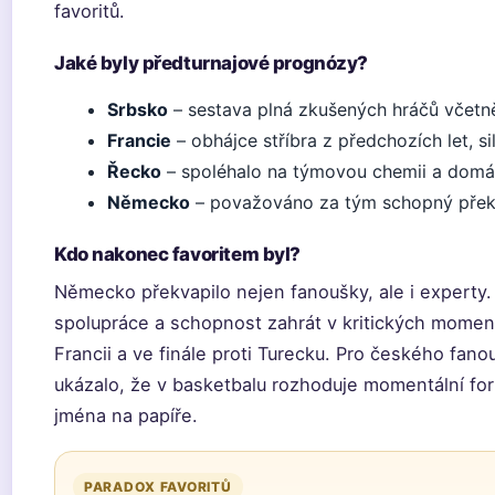
favoritů.
Jaké byly předturnajové prognózy?
Srbsko
– sestava plná zkušených hráčů včetn
Francie
– obhájce stříbra z předchozích let, si
Řecko
– spoléhalo na týmovou chemii a domác
Německo
– považováno za tým schopný překva
Kdo nakonec favoritem byl?
Německo překvapilo nejen fanoušky, ale i experty
spolupráce a schopnost zahrát v kritických moment
Francii a ve finále proti Turecku. Pro českého fan
ukázalo, že v basketbalu rozhoduje momentální fo
jména na papíře.
PARADOX FAVORITŮ