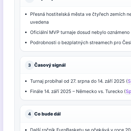
Přesná hostitelská města ve čtyřech zemích ne
uvedena
Oficiální MVP turnaje dosud nebylo oznámeno
Podrobnosti o bezplatných streamech pro Čes
Časový signál
3
Turnaj probíhal od 27. srpna do 14. září 2025 (
S
Finále 14. září 2025 – Německo vs. Turecko (
Sp
Co bude dál
4
Další ročník EuroBasketu se očekává v roce 2