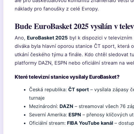
ale pro basketbalovou komunitu znamenalo větší d
náklady pro fanoušky z celé Evropy.
Bude EuroBasket 2025 vysílán v telev
Ano,
EuroBasket 2025
byl k dispozici v televizním 
diváka byla hlavní oporou stanice ČT sport, která 
utkání českého týmu a finále. Kdo chtěl sledovat tu
platformy DAZN, ESPN nebo oficiální stream na we
Které televizní stanice vysílaly EuroBasket?
Česká republika:
ČT sport
– vysílala zápasy č
turnaje
Mezinárodní:
DAZN
– streamoval všech 76 záp
Severní Amerika:
ESPN
– přenosy klíčových ut
Oficiální stream:
FIBA YouTube kanál
– dostup