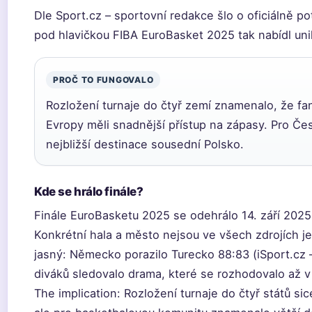
Dle Sport.cz – sportovní redakce šlo o oficiálně p
pod hlavičkou FIBA EuroBasket 2025 tak nabídl uni
PROČ TO FUNGOVALO
Rozložení turnaje do čtyř zemí znamenalo, že fa
Evropy měli snadnější přístup na zápasy. Pro Čes
nejbližší destinace sousední Polsko.
Kde se hrálo finále?
Finále EuroBasketu 2025 se odehrálo 14. září 2025
Konkrétní hala a město nejsou ve všech zdrojích j
jasný: Německo porazilo Turecko 88:83 (iSport.cz –
diváků sledovalo drama, které se rozhodovalo až v
The implication: Rozložení turnaje do čtyř států sic