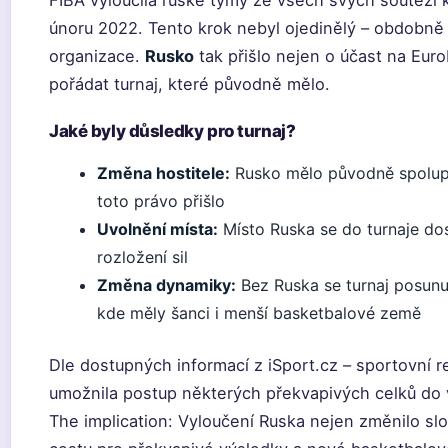
FIBA vyloučila ruské týmy ze všech svých soutěží k
únoru 2022. Tento krok nebyl ojedinělý – obdobně 
organizace.
Rusko
tak přišlo nejen o účast na Euro
pořádat turnaj, které původně mělo.
Jaké byly důsledky pro turnaj?
Změna hostitele:
Rusko mělo původně spolupo
toto právo přišlo
Uvolnění místa:
Místo Ruska se do turnaje dos
rozložení sil
Změna dynamiky:
Bez Ruska se turnaj posunu
kde měly šanci i menší basketbalové země
Dle dostupných informací z iSport.cz – sportovní
umožnila postup některých překvapivých celků do 
The implication: Vyloučení Ruska nejen změnilo slož