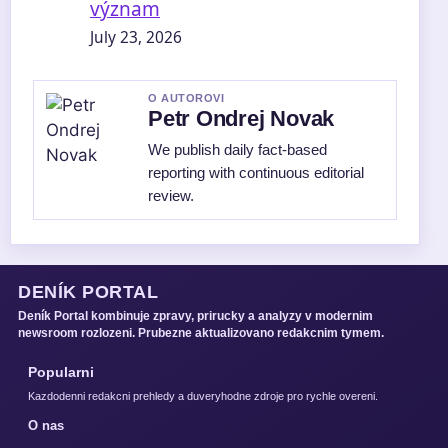
význam
July 23, 2026
O AUTOROVI
Petr Ondrej Novak
We publish daily fact-based
reporting with continuous editorial
review.
DENÍK PORTAL
Deník Portal kombinuje zpravy, prirucky a analyzy v modernim
newsroom rozlozeni. Prubezne aktualizovano redakcnim tymem.
Popularni
Kazdodenni redakcni prehledy a duveryhodne zdroje pro rychle overeni.
O nas