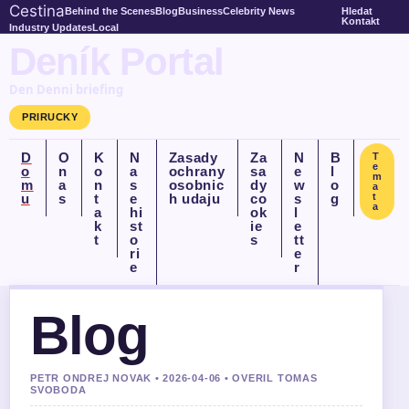
Cestina
Behind the Scenes
Blog
Business
Celebrity News
Hledat
Kontakt
Industry Updates
Local
Deník Portal
Den Denni briefing
PRIRUCKY
D
O
K
N
Zasady
Za
N
B
T
e
o
n
o
a
ochrany
sa
e
l
m
m
a
n
s
osobnic
dy
w
o
a
u
s
t
e
h udaju
co
s
g
t
a
a
hi
ok
l
k
st
ie
e
t
o
s
tt
ri
e
e
r
Blog
PETR ONDREJ NOVAK • 2026-04-06 • OVERIL TOMAS
SVOBODA