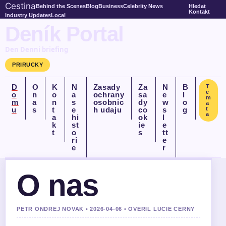
Cestina
Behind the Scenes
Blog
Business
Celebrity News
Hledat
Kontakt
Industry Updates
Local
Deník Portal
Den Denni briefing
PRIRUCKY
D
O
K
N
Zasady
Za
N
B
T
e
o
n
o
a
ochrany
sa
e
l
m
m
a
n
s
osobnic
dy
w
o
a
u
s
t
e
h udaju
co
s
g
t
a
a
hi
ok
l
k
st
ie
e
t
o
s
tt
ri
e
e
r
O nas
PETR ONDREJ NOVAK • 2026-04-06 • OVERIL LUCIE CERNY