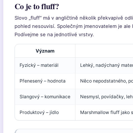
Co je to fluff?
Slovo „fluff“ má v angličtině několik překvapivě od
pohled nesouvisí. Společným jmenovatelem je ale l
Podívejme se na jednotlivé vrstvy.
Význam
Fyzický – materiál
Lehký, nadýchaný materi
Přenesený – hodnota
Něco nepodstatného, po
Slangový – komunikace
Nesmysl, povídačky, le
Produktový – jídlo
Marshmallow fluff jako