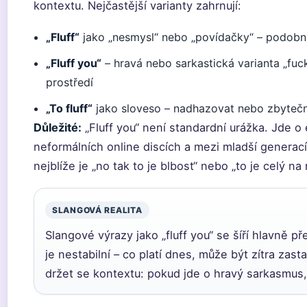
kontextu. Nejčastější varianty zahrnují:
„Fluff“
jako „nesmysl“ nebo „povídačky“ – podobně
„Fluff you“
– hravá nebo sarkastická varianta „fuc
prostředí
„To fluff“
jako sloveso – nadhazovat nebo zbytečně 
Důležité:
„Fluff you“ není standardní urážka. Jde o
neformálních online discích a mezi mladší generací
nejblíže je „no tak to je blbost“ nebo „to je celý na 
SLANGOVÁ REALITA
Slangové výrazy jako „fluff you“ se šíří hlavně p
je nestabilní – co platí dnes, může být zítra zasta
držet se kontextu: pokud jde o hravý sarkasmus, p