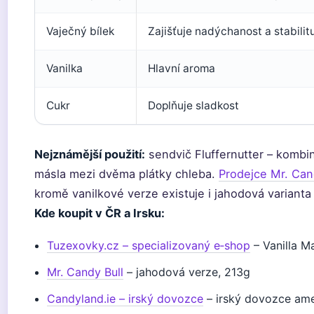
Vaječný bílek
Zajišťuje nadýchanost a stabilit
Vanilka
Hlavní aroma
Cukr
Doplňuje sladkost
Nejznámější použití:
sendvič Fluffernutter – kombi
másla mezi dvěma plátky chleba.
Prodejce Mr. Can
kromě vanilkové verze existuje i jahodová varianta
Kde koupit v ČR a Irsku:
Tuzexovky.cz – specializovaný e‑shop
– Vanilla M
Mr. Candy Bull
– jahodová verze, 213g
Candyland.ie – irský dovozce
– irský dovozce ame