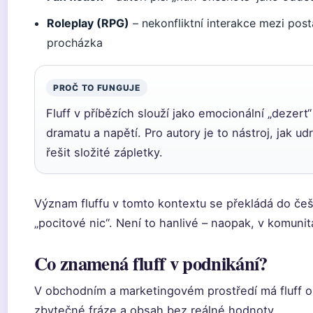
Roleplay (RPG)
– nekonfliktní interakce mezi pos
procházka
PROČ TO FUNGUJE
Fluff v příbězích slouží jako emocionální „dezert
dramatu a napětí. Pro autory je to nástroj, jak u
řešit složité zápletky.
Význam fluffu v tomto kontextu se překládá do češt
„pocitové nic“. Není to hanlivé – naopak, v komuni
Co znamená fluff v podnikání?
V obchodním a marketingovém prostředí má fluff o
zbytečné fráze a obsah bez reálné hodnoty.