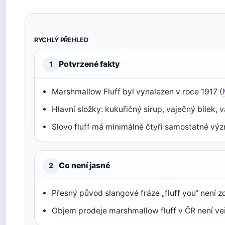
RYCHLÝ PŘEHLED
Potvrzené fakty
1
Marshmallow Fluff byl vynalezen v roce 1917 (
Hlavní složky: kukuřičný sirup, vaječný bílek, v
Slovo fluff má minimálně čtyři samostatné vý
Co není jasné
2
Přesný původ slangové fráze „fluff you“ není
Objem prodeje marshmallow fluff v ČR není ve