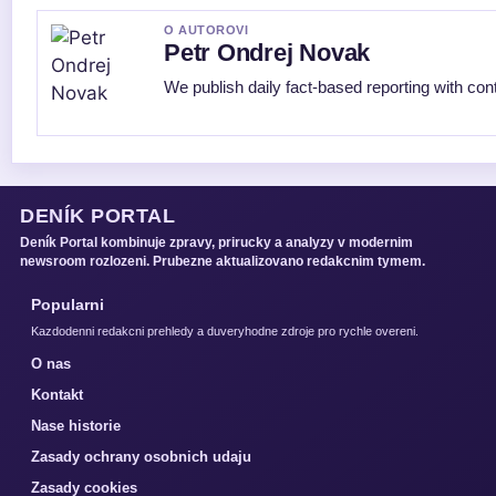
O AUTOROVI
Petr Ondrej Novak
We publish daily fact-based reporting with cont
DENÍK PORTAL
Deník Portal kombinuje zpravy, prirucky a analyzy v modernim
newsroom rozlozeni. Prubezne aktualizovano redakcnim tymem.
Popularni
Kazdodenni redakcni prehledy a duveryhodne zdroje pro rychle overeni.
O nas
Kontakt
Nase historie
Zasady ochrany osobnich udaju
Zasady cookies