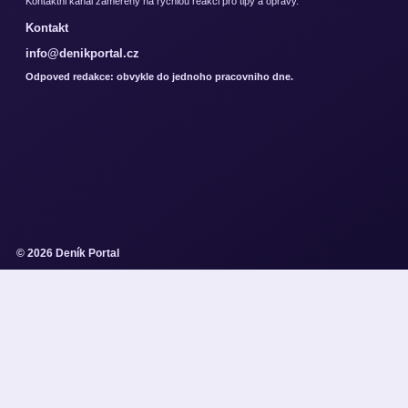
Kontaktni kanal zamereny na rychlou reakci pro tipy a opravy.
Kontakt
info@denikportal.cz
Odpoved redakce: obvykle do jednoho pracovniho dne.
© 2026 Deník Portal