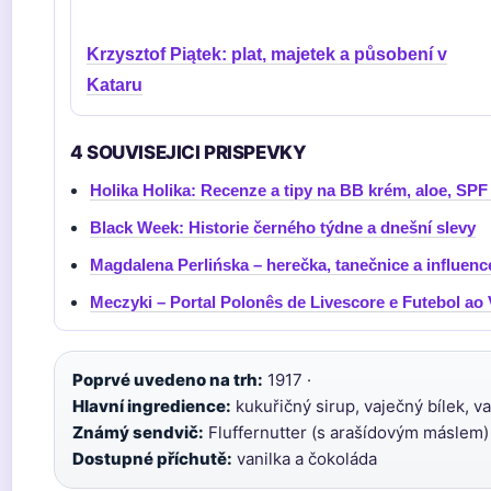
Krzysztof Piątek: plat, majetek a působení v
Kataru
4 SOUVISEJICI PRISPEVKY
Holika Holika: Recenze a tipy na BB krém, aloe, SP
Black Week: Historie černého týdne a dnešní slevy
Magdalena Perlińska – herečka, tanečnice a influenc
Meczyki – Portal Polonês de Livescore e Futebol ao 
Poprvé uvedeno na trh:
1917 ·
Hlavní ingredience:
kukuřičný sirup, vaječný bílek, va
Známý sendvič:
Fluffernutter (s arašídovým máslem) 
Dostupné příchutě:
vanilka a čokoláda