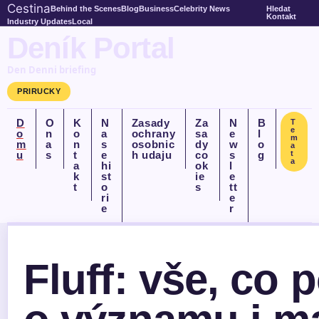
Cestina
Behind the Scenes
Blog
Business
Celebrity News
Hledat
Kontakt
Industry Updates
Local
Deník Portal
Den Denni briefing
PRIRUCKY
D
O
K
N
Zasady
Za
N
B
T
e
o
n
o
a
ochrany
sa
e
l
m
m
a
n
s
osobnic
dy
w
o
a
u
s
t
e
h udaju
co
s
g
t
a
a
hi
ok
l
k
st
ie
e
t
o
s
tt
ri
e
e
r
Fluff: vše, co 