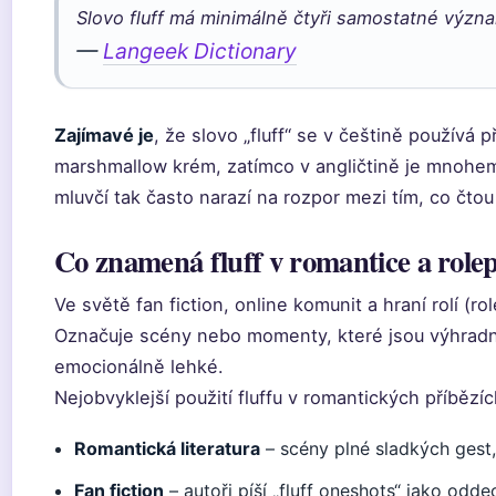
Slovo fluff má minimálně čtyři samostatné význ
—
Langeek Dictionary
Zajímavé je
, že slovo „fluff“ se v češtině používá 
marshmallow krém, zatímco v angličtině je mnohem
mluvčí tak často narazí na rozpor mezi tím, co čtou
Co znamená fluff v romantice a role
Ve světě fan fiction, online komunit a hraní rolí (ro
Označuje scény nebo momenty, které jsou výhrad
emocionálně lehké.
Nejobvyklejší použití fluffu v romantických příbězíc
Romantická literatura
– scény plné sladkých gest,
Fan fiction
– autoři píší „fluff oneshots“ jako odd