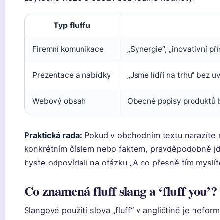
Typ fluffu
Firemní komunikace
„Synergie“, „inovativní př
Prezentace a nabídky
„Jsme lídři na trhu“ bez u
Webový obsah
Obecné popisy produktů b
Praktická rada:
Pokud v obchodním textu narazíte na
konkrétním číslem nebo faktem, pravděpodobně jde 
byste odpovídali na otázku „A co přesně tím myslít
Co znamená fluff slang a ‘fluff you’?
Slangové použití slova „fluff“ v angličtině je nefor