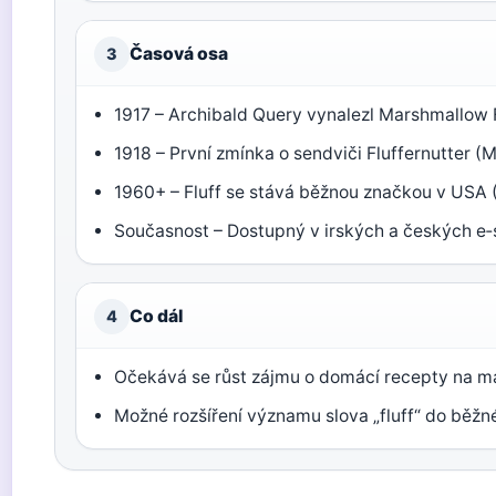
Časová osa
3
1917 – Archibald Query vynalezl Marshmallow F
1918 – První zmínka o sendviči Fluffernutter (
1960+ – Fluff se stává běžnou značkou v USA 
Současnost – Dostupný v irských a českých e‑
Co dál
4
Očekává se růst zájmu o domácí recepty na m
Možné rozšíření významu slova „fluff“ do běžné 