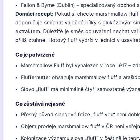
Fallon & Byrne (Dublin) – specializovaný obchod
Domácí recept:
Pokud si chcete marshmallow fluff
doporučuje smíchat vaječné bílky s glukózovým s
extraktem. Důležité je směs po uvaření nechat vaři
příliš ztuhne. Hotový fluff vydrží v lednici v uzavíra
Co je potvrzené
Marshmallow Fluff byl vynalezen v roce 1917 – zd
Fluffernutter obsahuje marshmallow fluff a araší
Slovo „fluff“ má minimálně čtyři samostatné výz
Co zůstává nejasné
Přesný původ slangové fráze „fluff you“ není dohl
Objem prodeje marshmallow fluff v ČR není veře
Kolonizace významu slova „fluff“ v češtině je tep