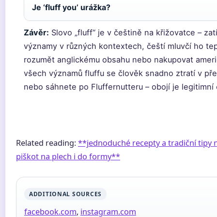
Je ‘fluff you’ urážka?
Závěr:
Slovo „fluff“ je v češtině na křižovatce – z
významy v různých kontextech, čeští mluvčí ho tepr
rozumět anglickému obsahu nebo nakupovat americk
všech významů fluffu se člověk snadno ztratí v pře
nebo sáhnete po Fluffernutteru – obojí je legitimní 
Related reading:
**jednoduché recepty a tradiční tipy 
piškot na plech i do formy**
ADDITIONAL SOURCES
facebook.com
,
instagram.com