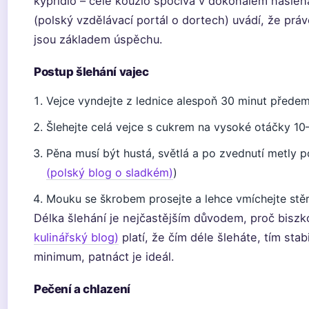
kypřidlo – celé kouzlo spočívá v dokonalém našleh
(polský vzdělávací portál o dortech) uvádí, že práv
jsou základem úspěchu.
Postup šlehání vajec
Vejce vyndejte z lednice alespoň 30 minut přede
Šlehejte celá vejce s cukrem na vysoké otáčky 10
Pěna musí být hustá, světlá a po zvednutí metly p
(polský blog o sladkém)
)
Mouku se škrobem prosejte a lehce vmíchejte stě
Délka šlehání je nejčastějším důvodem, proč bisz
kulinářský blog)
platí, že čím déle šleháte, tím stab
minimum, patnáct je ideál.
Pečení a chlazení