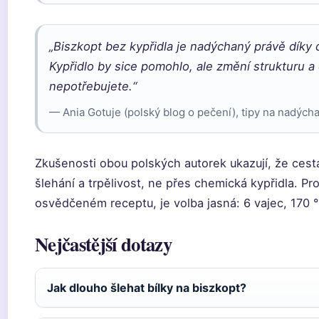
„Biszkopt bez kypřidla je nadýchaný právě díky
Kypřidlo by sice pomohlo, ale změní strukturu a 
nepotřebujete.“
— Ania Gotuje (polský blog o pečení), tipy na nadých
Zkušenosti obou polských autorek ukazují, že ces
šlehání a trpělivost, ne přes chemická kypřidla. P
osvědčeném receptu, je volba jasná: 6 vajec, 170 
Nejčastější dotazy
Jak dlouho šlehat bílky na biszkopt?