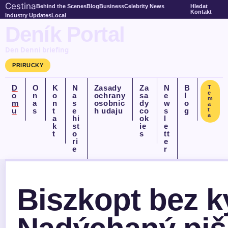
Cestina
Behind the Scenes
Blog
Business
Celebrity News
Hledat
Kontakt
Industry Updates
Local
Deník Portal
Den Denni briefing
PRIRUCKY
D
O
K
N
Zasady
Za
N
B
T
e
o
n
o
a
ochrany
sa
e
l
m
m
a
n
s
osobnic
dy
w
o
a
u
s
t
e
h udaju
co
s
g
t
a
a
hi
ok
l
k
st
ie
e
t
o
s
tt
ri
e
e
r
Biszkopt bez k