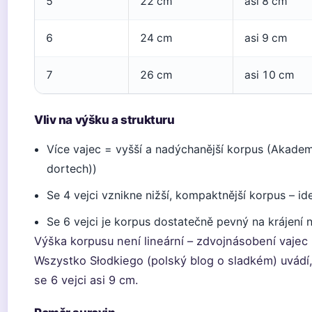
5
22 cm
asi 8 cm
6
24 cm
asi 9 cm
7
26 cm
asi 10 cm
Vliv na výšku a strukturu
Více vajec = vyšší a nadýchanější korpus (Akadem
dortech))
Se 4 vejci vznikne nižší, kompaktnější korpus – id
Se 6 vejci je korpus dostatečně pevný na krájení 
Výška korpusu není lineární – zdvojnásobení vaj
Wszystko Słodkiego (polský blog o sladkém) uvádí,
se 6 vejci asi 9 cm.