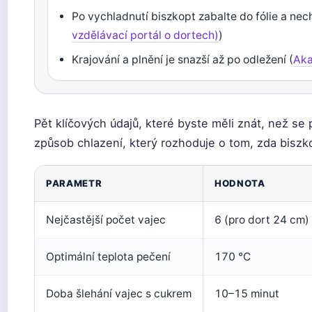
Po vychladnutí biszkopt zabalte do fólie a nec
vzdělávací portál o dortech)
)
Krajování a plnění je snazší až po odležení (
Aka
Pět klíčových údajů, které byste měli znát, než se
způsob chlazení, který rozhoduje o tom, zda bisz
PARAMETR
HODNOTA
Nejčastější počet vajec
6 (pro dort 24 cm)
Optimální teplota pečení
170 °C
Doba šlehání vajec s cukrem
10–15 minut