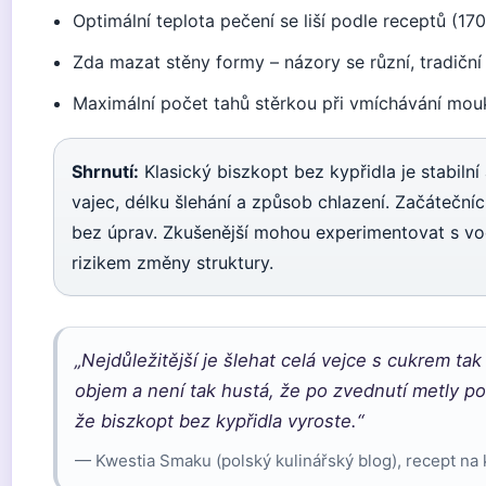
Optimální teplota pečení se liší podle receptů (17
Zda mazat stěny formy – názory se různí, tradičn
Maximální počet tahů stěrkou při vmíchávání mouky
Shrnutí:
Klasický biszkopt bez kypřidla je stabiln
vajec, délku šlehání a způsob chlazení. Začáteční
bez úprav. Zkušenější mohou experimentovat s vo
rizikem změny struktury.
„Nejdůležitější je šlehat celá vejce s cukrem t
objem a není tak hustá, že po zvednutí metly po
že biszkopt bez kypřidla vyroste.“
— Kwestia Smaku (polský kulinářský blog), recept na 