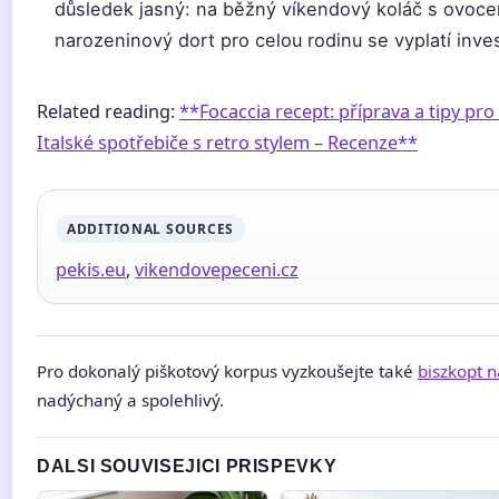
důsledek jasný: na běžný víkendový koláč s ovoce
narozeninový dort pro celou rodinu se vyplatí inve
Related reading:
**Focaccia recept: příprava a tipy pr
Italské spotřebiče s retro stylem – Recenze**
ADDITIONAL SOURCES
pekis.eu
,
vikendovepeceni.cz
Pro dokonalý piškotový korpus vyzkoušejte také
biszkopt n
nadýchaný a spolehlivý.
DALSI SOUVISEJICI PRISPEVKY