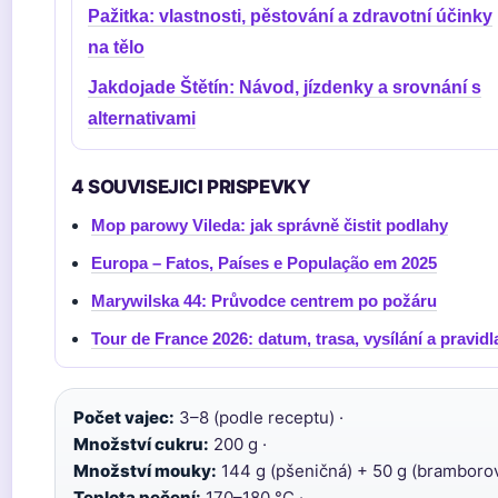
Pažitka: vlastnosti, pěstování a zdravotní účinky
na tělo
Jakdojade Štětín: Návod, jízdenky a srovnání s
alternativami
4 SOUVISEJICI PRISPEVKY
Mop parowy Vileda: jak správně čistit podlahy
Europa – Fatos, Países e População em 2025
Marywilska 44: Průvodce centrem po požáru
Tour de France 2026: datum, trasa, vysílání a pravidl
Počet vajec:
3–8 (podle receptu) ·
Množství cukru:
200 g ·
Množství mouky:
144 g (pšeničná) + 50 g (bramborov
Teplota pečení:
170–180 °C ·