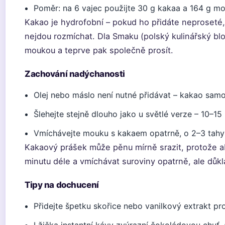
Poměr: na 6 vajec použijte 30 g kakaa a 164 g m
Kakao je hydrofobní – pokud ho přidáte neproseté, 
nejdou rozmíchat. Dla Smaku (polský kulinářský bl
moukou a teprve pak společně prosít.
Zachování nadýchanosti
Olej nebo máslo není nutné přidávat – kakao samo
Šlehejte stejně dlouho jako u světlé verze – 10–15
Vmíchávejte mouku s kakaem opatrně, o 2–3 tahy 
Kakaový prášek může pěnu mírně srazit, protože ab
minutu déle a vmíchávat suroviny opatrně, ale důk
Tipy na dochucení
Přidejte špetku skořice nebo vanilkový extrakt pr