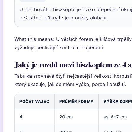
U plechového biszkoptu je riziko přepečení okra
než střed, přikryjte je proužky alobalu.
What this means: U větších forem je klíčová trpěliv
vyžaduje pečlivější kontrolu propečení.
Jaký je rozdíl mezi biszkoptem ze 4 a
Tabulka srovnává čtyři nejčastější velikosti korpus
který ukazuje, jak se mění výška, porce i použití.
POČET VAJEC
PRŮMĚR FORMY
VÝŠKA KORP
4
20 cm
asi 6–7 cm