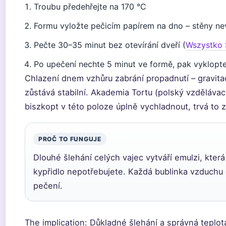
Troubu předehřejte na 170 °C
Formu vyložte pečicím papírem na dno – stěny n
Pečte 30–35 minut bez otevírání dveří (
Wszystko 
Po upečení nechte 5 minut ve formě, pak vyklopt
Chlazení dnem vzhůru zabrání propadnutí – gravitac
zůstává stabilní. Akademia Tortu (polský vzdělávac
biszkopt v této poloze úplně vychladnout, trvá to 
PROČ TO FUNGUJE
Dlouhé šlehání celých vajec vytváří emulzi, která
kypřidlo nepotřebujete. Každá bublinka vzduchu 
pečení.
The implication: Důkladné šlehání a správná teplot