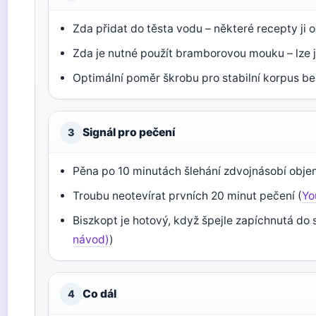
Zda přidat do těsta vodu – některé recepty ji o
Zda je nutné použít bramborovou mouku – lze j
Optimální poměr škrobu pro stabilní korpus be
Signál pro pečení
3
Pěna po 10 minutách šlehání zdvojnásobí objem
Troubu neotevírat prvních 20 minut pečení (
Yo
Biszkopt je hotový, když špejle zapíchnutá do 
návod)
)
Co dál
4