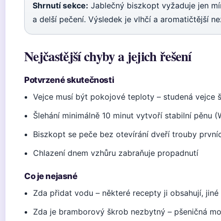
Shrnutí sekce:
Jablečný biszkopt vyžaduje jen m
a delší pečení. Výsledek je vlhčí a aromatičtější ne
Nejčastější chyby a jejich řešení
Potvrzené skutečnosti
Vejce musí být pokojové teploty – studená vejce 
Šlehání minimálně 10 minut vytvoří stabilní pěnu
Biszkopt se peče bez otevírání dveří trouby první
Chlazení dnem vzhůru zabraňuje propadnutí
Co je nejasné
Zda přidat vodu – některé recepty ji obsahují, jiné
Zda je bramborový škrob nezbytný – pšeničná mouk