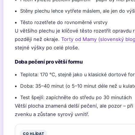
Stěny plechu lehce vytřete máslem, ale jen do vý
Těsto rozetřete do rovnoměrné vrstvy
U většího plechu je klíčové těsto rozetřít opravdu
později než okraje.
Torty od Mamy (slovenský blog
stejné výšky po celé ploše.
Doba pečení pro větší formu
Teplota: 170 °C, stejně jako u klasické dortové fo
Doba: 35–40 minut (o 5–10 minut déle než u kulat
Test špejlí: zapíchněte do středu po 30 minutách
Větší plocha znamená delší pečení, ale pozor – při 
zvenku a zůstane syrový uvnitř.
CO HLÍDAT