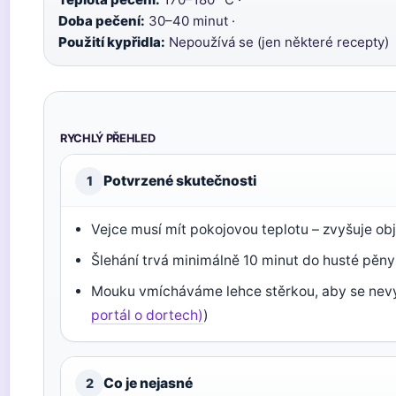
Doba pečení:
30–40 minut ·
Použití kypřidla:
Nepoužívá se (jen některé recepty)
RYCHLÝ PŘEHLED
Potvrzené skutečnosti
1
Vejce musí mít pokojovou teplotu – zvyšuje ob
Šlehání trvá minimálně 10 minut do husté pěny
Mouku vmícháváme lehce stěrkou, aby se nevy
portál o dortech)
)
Co je nejasné
2