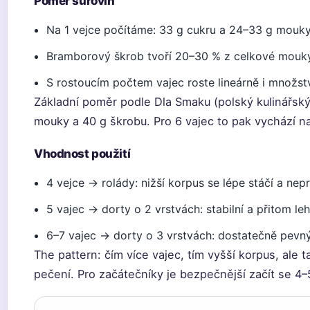
Poměr surovin
Na 1 vejce počítáme: 33 g cukru a 24–33 g mouky
Bramborový škrob tvoří 20–30 % z celkové mouk
S rostoucím počtem vajec roste lineárně i množst
Základní poměr podle Dla Smaku (polský kulinářský 
mouky a 40 g škrobu. Pro 6 vajec to pak vychází n
Vhodnost použití
4 vejce → rolády: nižší korpus se lépe stáčí a nep
5 vajec → dorty o 2 vrstvách: stabilní a přitom le
6–7 vajec → dorty o 3 vrstvách: dostatečně pevný 
The pattern: čím více vajec, tím vyšší korpus, ale 
pečení. Pro začátečníky je bezpečnější začít se 4–5