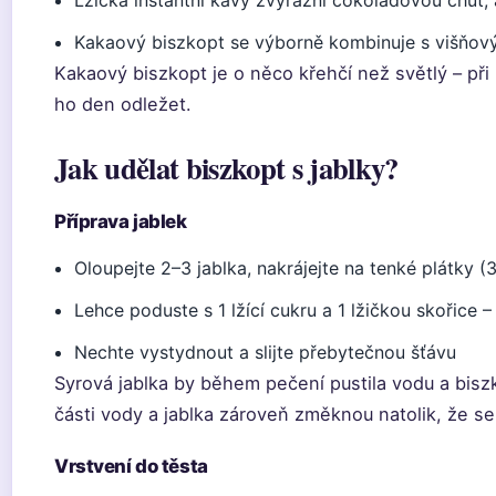
Lžička instantní kávy zvýrazní čokoládovou chuť,
Kakaový biszkopt se výborně kombinuje s višň
Kakaový biszkopt je o něco křehčí než světlý – při 
ho den odležet.
Jak udělat biszkopt s jablky?
Příprava jablek
Oloupejte 2–3 jablka, nakrájejte na tenké plátky 
Lehce poduste s 1 lžící cukru a 1 lžičkou skořice 
Nechte vystydnout a slijte přebytečnou šťávu
Syrová jablka by během pečení pustila vodu a bisz
části vody a jablka zároveň změknou natolik, že se
Vrstvení do těsta