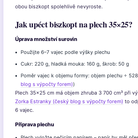
obou biszkopt spolehlivě nevyroste.
Jak upéct biszkopt na plech 35×25?
Úprava množství surovin
Použijte 6–7 vajec podle výšky plechu
Cukr: 220 g, hladká mouka: 160 g, škrob: 50 g
Poměr vajec k objemu formy: objem plechu ÷ 528 
blog s výpočty forem)
)
Plech 35×25 cm má objem zhruba 3 700 cm³ při v
Zorka Estranky (český blog s výpočty forem)
to odp
6 vajec.
Příprava plechu
Plech vyložte pečicím papírem – papír by měl pře