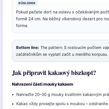
DŮSLEDEK
Pokud pečete dort na oslavu s očekávaným počt
formě 24 cm. Na běžný víkendový dezert pro rod
forma.
Bottom line:
The pattern: S rostoucím počtem vaje
začátečníkům se vyplatí začít u menšího korpusu.
Jak připravit kakaový biszkopt?
Nahrazení části mouky kakaem
Nahraďte 20–30 g mouky kvalitním kakaovým pr
Kakao vždy prosejte spolu s moukou – odstraníte