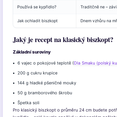
Používá se kypřidlo?
Traditčně ne – závi
Jak ochladit biszkopt
Dnem vzhůru na mř
Jaký je recept na klasický biszkopt?
Základní suroviny
6 vajec o pokojové teplotě (
Dla Smaku (polský ku
200 g cukru krupice
144 g hladké pšeničné mouky
50 g bramborového škrobu
Špetka soli
Pro klasický biszkopt o průměru 24 cm budete pot