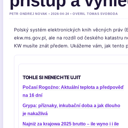
přístup a vyhl
PETR ONDREJ NOVAK • 2026-04-24 • OVERIL TOMAS SVOBODA
Polský systém elektronických knih věcných práv (
ekw.ms.gov.pl, ale na rozdíl od českého katastru
KW musíte znát předem. Ukážeme vám, jak tento pr
TOHLE SI NENECHTE UJIT
Počasí Rogoźno: Aktuální teplota a předpověď
na 16 dní
Grypa: příznaky, inkubační doba a jak dlouho
je nakažlivá
Najniż za krajowa 2025 brutto – ile wyno i i ile