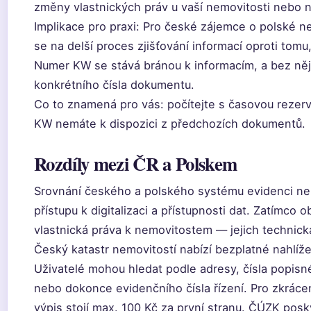
změny vlastnických práv u vaší nemovitosti nebo n
Implikace pro praxi: Pro české zájemce o polské n
se na delší proces zjišťování informací oproti tomu
Numer KW se stává bránou k informacím, a bez něj 
konkrétního čísla dokumentu.
Co to znamená pro vás: počítejte s časovou rezer
KW nemáte k dispozici z předchozích dokumentů.
Rozdíly mezi ČR a Polskem
Srovnání českého a polského systému evidenci nem
přístupu k digitalizaci a přístupnosti dat. Zatímco 
vlastnická práva k nemovitostem — jejich technick
Český katastr nemovitostí nabízí bezplatné nahlíže
Uživatelé mohou hledat podle adresy, čísla popisné
nebo dokonce evidenčního čísla řízení. Pro zkrác
výpis stojí max. 100 Kč za první stranu. ČÚZK pos