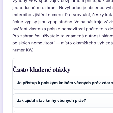
Výhody EKW spočívají v bezplatném přístupu k aktu
jednoduchém rozhraní. Nevýhodou je absence vyhl
externího zjištění numeru. Pro srovnání, český kata
úplné výpisy jsou zpoplatněny. Volba nástroje závis
ověření vlastníka polské nemovitosti počítejte s 
Pro zahraniční uživatele to znamená nutnost pláno
polských nemovitostí — místo okamžitého vyhledán
numer KW.
Často kladené otázky
Je přístup k polským knihám věcných práv zdar
Jak zjistit stav knihy věcných práv?