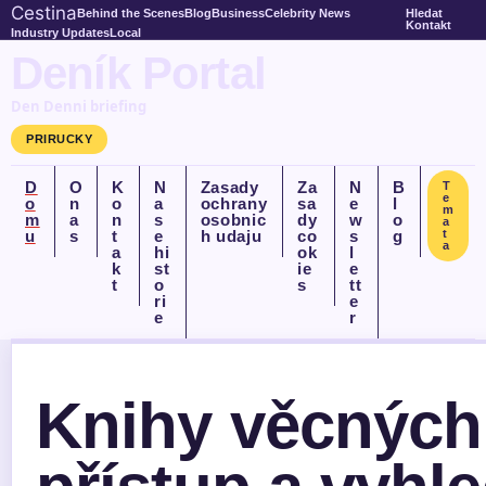
Cestina
Behind the Scenes
Blog
Business
Celebrity News
Hledat
Kontakt
Industry Updates
Local
Deník Portal
Den Denni briefing
PRIRUCKY
D
O
K
N
Zasady
Za
N
B
T
e
o
n
o
a
ochrany
sa
e
l
m
m
a
n
s
osobnic
dy
w
o
a
u
s
t
e
h udaju
co
s
g
t
a
a
hi
ok
l
k
st
ie
e
t
o
s
tt
ri
e
e
r
Knihy věcných 