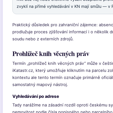
zvyklí na přímé vyhledávání v KN mají smůlu — v
Praktický důsledek pro zahraniční zájemce: absen
prodlužuje proces zjišťování informací i o několik
soudu nebo z externích zdrojů.
Prohlížeč knih věcných práv
Termín „prohlížeč knih věcných práv” může v češ
iKatastr.cz, který umožňuje kliknutím na parcelu z
kontextu ale tento termín označuje primárně oficiá
samostatný mapový nástroj.
Vyhledávání po adrese
Tady narážíme na zásadní rozdíl oproti českému sy
nemovitost podle čísla popisného nebo parcelního