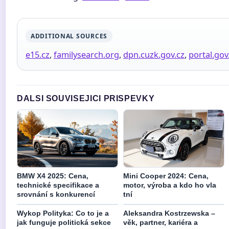
ADDITIONAL SOURCES
e15.cz
,
familysearch.org
,
dpn.cuzk.gov.cz
,
portal.gov
DALSI SOUVISEJICI PRISPEVKY
BMW X4 2025: Cena,
Mini Cooper 2024: Cena,
technické specifikace a
motor, výroba a kdo ho vla
srovnání s konkurencí
tní
Wykop Polityka: Co to je a
Aleksandra Kostrzewska –
jak funguje politická sekce
věk, partner, kariéra a