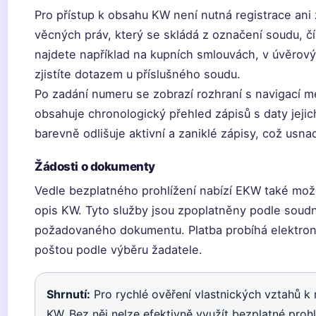
Pro přístup k obsahu KW není nutná registrace ani 
věcných práv, který se skládá z označení soudu, čí
najdete například na kupních smlouvách, v úvěro
zjistíte dotazem u příslušného soudu.
Po zadání numeru se zobrazí rozhraní s navigací me
obsahuje chronologický přehled zápisů s daty jeji
barevně odlišuje aktivní a zaniklé zápisy, což usnad
Žádosti o dokumenty
Vedle bezplatného prohlížení nabízí EKW také mož
opis KW. Tyto služby jsou zpoplatněny podle soudní
požadovaného dokumentu. Platba probíhá elektron
poštou podle výběru žadatele.
Shrnutí:
Pro rychlé ověření vlastnických vztahů k
KW. Bez něj nelze efektivně využít bezplatné prohl