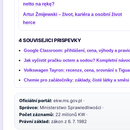
netto na rękę?
Artur Żmijewski – život, kariéra a osobní život
herce
4 SOUVISEJICI PRISPEVKY
Google Classroom: přihlášení, cena, výhody a pravi
Jak vyčistit pračku octem a sodou? Kompletní návo
Volkswagen Tayron: recenze, cena, srovnání s Tigu
Chemie pro začátečníky: základy, čisté látky a směsi
Oficiální portál:
ekw.ms.gov.pl ·
Správce:
Ministerstwo Sprawiedliwości ·
Počet záznamů:
22 milionů KW ·
Právní základ:
zákon z 6. 7. 1982