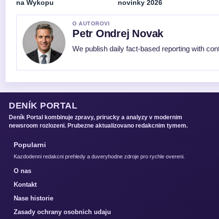
na Wykopu
novinky 2026
O AUTOROVI
Petr Ondrej Novak
We publish daily fact-based reporting with cont
DENÍK PORTAL
Deník Portal kombinuje zpravy, prirucky a analyzy v modernim
newsroom rozlozeni. Prubezne aktualizovano redakcnim tymem.
Popularni
Kazdodenni redakcni prehledy a duveryhodne zdroje pro rychle overeni.
O nas
Kontakt
Nase historie
Zasady ochrany osobnich udaju