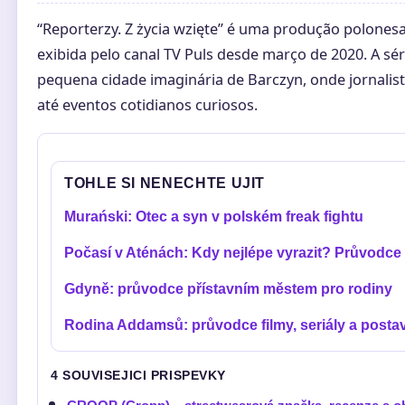
“Reporterzy. Z życia wzięte” é uma produção polones
exibida pelo canal TV Puls desde março de 2020. A séri
pequena cidade imaginária de Barczyn, onde jornalis
até eventos cotidianos curiosos.
TOHLE SI NENECHTE UJIT
Murański: Otec a syn v polském freak fightu
Počasí v Aténách: Kdy nejlépe vyrazit? Průvodce
Gdyně: průvodce přístavním městem pro rodiny
Rodina Addamsů: průvodce filmy, seriály a posta
4 SOUVISEJICI PRISPEVKY