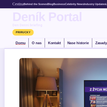
Cestina
Behind the Scenes
Blog
Business
Celebrity News
Industry Updates
L
Deník Portal
Den Denni briefing
PRIRUCKY
Domu
O nas
Kontakt
Nase historie
Zasady