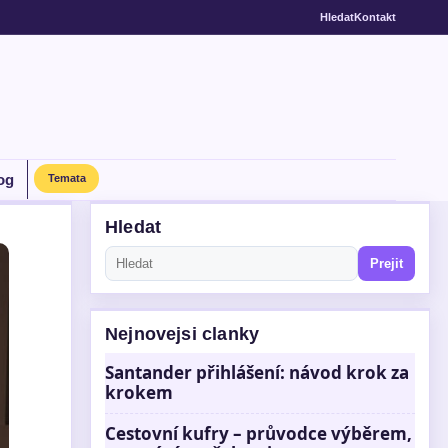
Hledat
Kontakt
og
Temata
Hledat
Prejit
Nejnovejsi clanky
Santander přihlášení: návod krok za
krokem
Cestovní kufry – průvodce výběrem,