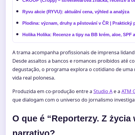
CROOP (Cropp) – streetwearová značka, recenze a 
Ryvu akcie (RYVU): aktuální cena, výhled a analýza
Plodina: význam, druhy a pěstování v ČR | Praktický
Holika Holika: Recenze a tipy na BB krém, aloe, SPF 
A trama acompanha profissionais de imprensa lidand
Desde assaltos a bancos e romances proibidos até co
degustação, o programa explora o cotidiano de uma 
vida real polonesa.
Produzida em co-produção entre a
Studio A
e a
ATM 
que dialogam com o universo do jornalismo investiga
O que é “Reporterzy. Z życia 
narrativo?