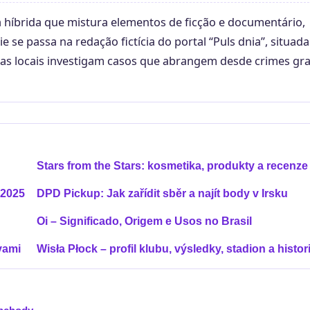
a híbrida que mistura elementos de ficção e documentário,
e se passa na redação fictícia do portal “Puls dnia”, situada
tas locais investigam casos que abrangem desde crimes gr
Stars from the Stars: kosmetika, produkty a recenze
 2025
DPD Pickup: Jak zařídit sběr a najít body v Irsku
Oi – Significado, Origem e Usos no Brasil
vami
Wisła Płock – profil klubu, výsledky, stadion a histor