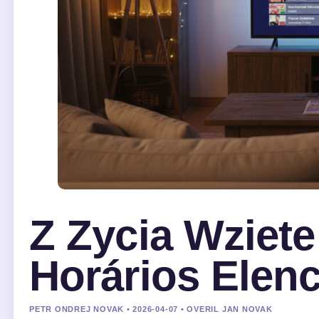
Z Zycia Wziet
Horários Elen
PETR ONDREJ NOVAK • 2026-04-07 • OVERIL JAN NOVAK