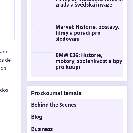
zrada a švédská invaze
Marvel: Historie, postavy,
filmy a pořadí pro
sledování
zado.
BMW E36: Historie,
os de
motory, spolehlivost a tipy
pro koupi
 da
údos
Prozkoumat temata
Behind the Scenes
Blog
Business