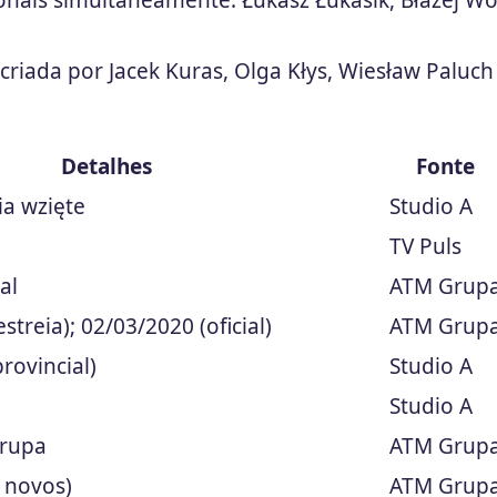
ionais simultaneamente: Łukasz Łukasik, Błażej Wo
-criada por Jacek Kuras, Olga Kłys, Wiesław Paluch
Detalhes
Fonte
ia wzięte
Studio A
TV Puls
al
ATM Grup
streia); 02/03/2020 (oficial)
ATM Grup
rovincial)
Studio A
Studio A
Grupa
ATM Grup
 novos)
ATM Grup