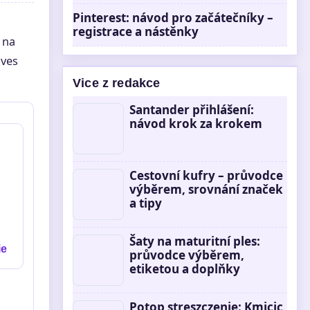
Pinterest: návod pro začátečníky –
registrace a nástěnky
 na
aves
Vice z redakce
Santander přihlášení:
návod krok za krokem
Cestovní kufry – průvodce
výběrem, srovnání značek
a tipy
Šaty na maturitní ples:
ie
průvodce výběrem,
etiketou a doplňky
Potop streszczenie: Kmicic,