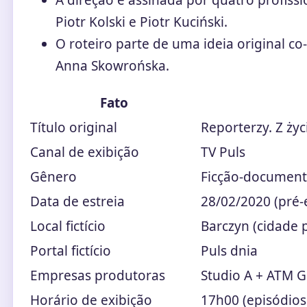
A direção é assinada por quatro profiss
Piotr Kolski e Piotr Kuciński.
O roteiro parte de uma ideia original co
Anna Skowrońska.
Fato
Título original
Reporterzy. Z życ
Canal de exibição
TV Puls
Gênero
Ficção-document
Data de estreia
28/02/2020 (pré-e
Local fictício
Barczyn (cidade p
Portal fictício
Puls dnia
Empresas produtoras
Studio A + ATM 
Horário de exibição
17h00 (episódios