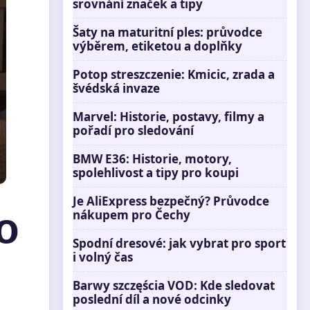
srovnání značek a tipy
Šaty na maturitní ples: průvodce
výběrem, etiketou a doplňky
Potop streszczenie: Kmicic, zrada a
švédská invaze
Marvel: Historie, postavy, filmy a
pořadí pro sledování
BMW E36: Historie, motory,
spolehlivost a tipy pro koupi
Je AliExpress bezpečný? Průvodce
o
nákupem pro Čechy
Spodní dresové: jak vybrat pro sport
i volný čas
Barwy szczęścia VOD: Kde sledovat
poslední díl a nové odcinky