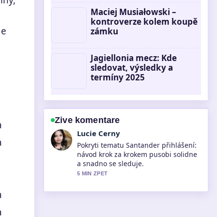
lny,
Maciej Musiałowski –
kontroverze kolem koupě
 e
zámku
Jagiellonia mecz: Kde
sledovat, výsledky a
termíny 2025
Zive komentare
a
Martin Prochazka
a
Vyborna verifikace kolem Cestovní
kufry – průvodce výběrem, srovnání
značek.... Vic redakci by melo psat
timto stylem.
7 MIN ZPET
a
a