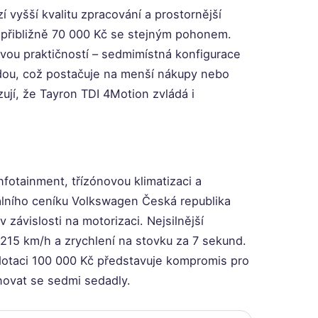
í vyšší kvalitu zpracování a prostornější
ní přibližně 70 000 Kč se stejným pohonem.
vou praktičností – sedmimístná konfigurace
řadou, což postačuje na menší nákupy nebo
ují, že Tayron TDI 4Motion zvládá i
nfotainment, třízónovou klimatizaci a
iálního ceníku Volkswagen Česká republika
závislosti na motorizaci. Nejsilnější
215 km/h a zrychlení na stovku za 7 sekund.
dotaci 100 000 Kč představuje kompromis pro
inovat se sedmi sedadly.