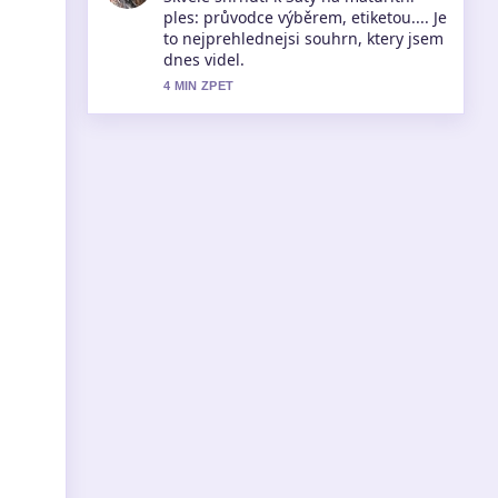
krok za krokem pozorne a ocehuji
vyvazeny ton.
6 MIN ZPET