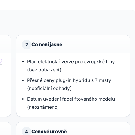
Co není jasné
2
á
Plán elektrické verze pro evropské trhy
(bez potvrzení)
Přesné ceny plug-in hybridu s 7 místy
(neoficiální odhady)
Datum uvedení faceliftovaného modelu
(neoznámeno)
Cenové úrovně
4