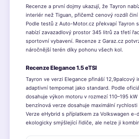
Recenze a první dojmy ukazují, že Tayron nabíz
interiér než Tiguan, přičemž cenový rozdíl či
Podle testů z Auto-Motor.cz překvapí Tayron s
nabízí zavazadlový prostor 345 litrů za třetí 
sportovní vybavení. Recenze z Garaz.cz potvrz
náročnější terén díky pohonu všech kol.
Recenze Elegance 1.5 eTSI
Tayron ve verzi Elegance přináší 12,9palcový i
adaptivní tempomat jako standard. Podle ofic
dosahuje výkon motoru v rozmezí 110–195 kW v 
benzínová verze dosahuje maximální rychlosti 
Verze eHybrid s příplatkem za Volkswagen e-
ekologicky smýšlející řidiče, ale nelze ji komb