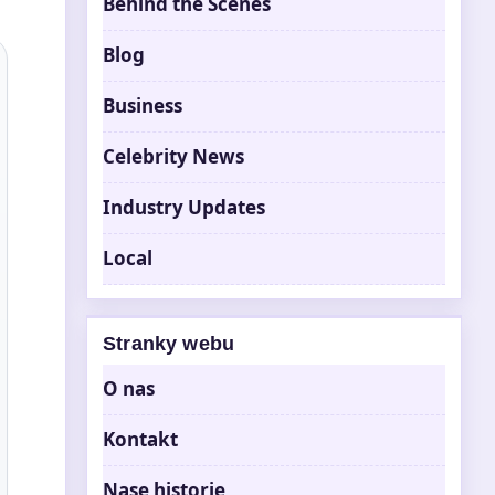
Behind the Scenes
Blog
Business
Celebrity News
Industry Updates
Local
Stranky webu
O nas
Kontakt
Nase historie