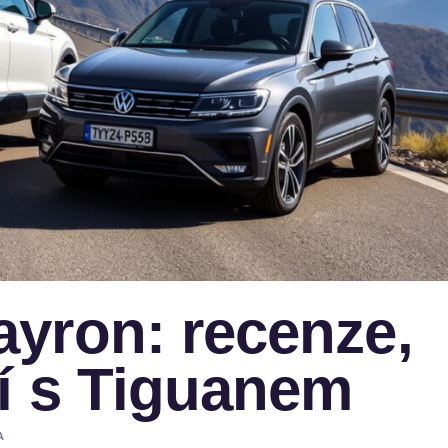
yron: recenze,
í s Tiguanem
A