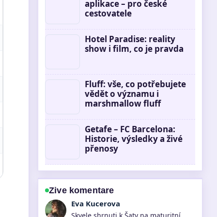
aplikace – pro české
cestovatele
Hotel Paradise: reality
show i film, co je pravda
Fluff: vše, co potřebujete
vědět o významu i
marshmallow fluff
Getafe – FC Barcelona:
Historie, výsledky a živé
přenosy
Zive komentare
David Vesely
Sleduji Santander přihlášení: návod