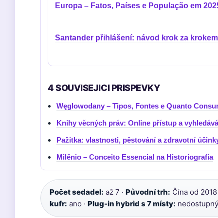
Europa – Fatos, Países e População em 202
Santander přihlášení: návod krok za krokem
4 SOUVISEJICI PRISPEVKY
Węglowodany – Tipos, Fontes e Quanto Consu
Knihy věcných práv: Online přístup a vyhledává
Pažitka: vlastnosti, pěstování a zdravotní účink
Milênio – Conceito Essencial na Historiografia
Počet sedadel:
až 7 ·
Původní trh:
Čína od 2018
kufr:
ano ·
Plug-in hybrid s 7 místy:
nedostupn