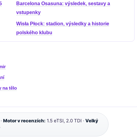
5
Barcelona Osasuna: výsledek, sestavy a
vstupenky
Wisła Płock: stadion, výsledky a historie
polského klubu
mir
ní
y na tělo
 ·
Motor v recenzích:
1.5 eTSI, 2.0 TDI ·
Velký
ý