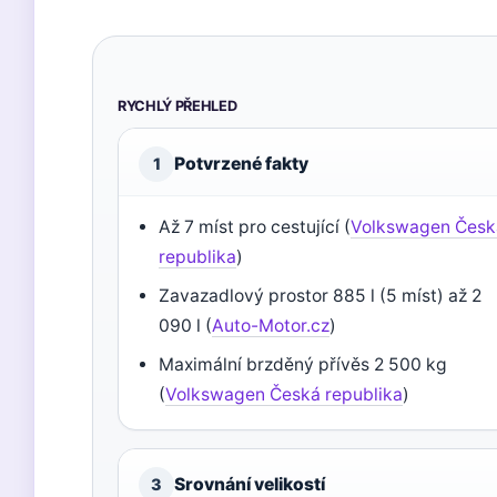
RYCHLÝ PŘEHLED
Potvrzené fakty
1
Až 7 míst pro cestující (
Volkswagen Česk
republika
)
Zavazadlový prostor 885 l (5 míst) až 2
090 l (
Auto-Motor.cz
)
Maximální brzděný přívěs 2 500 kg
(
Volkswagen Česká republika
)
Srovnání velikostí
3