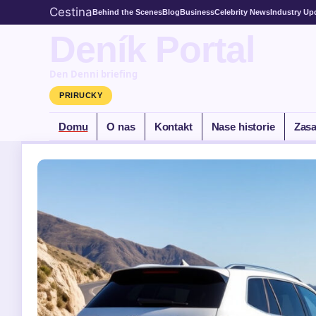
Cestina
Behind the Scenes
Blog
Business
Celebrity News
Industry Up
Deník Portal
Den Denni briefing
PRIRUCKY
Domu
O nas
Kontakt
Nase historie
Zasa