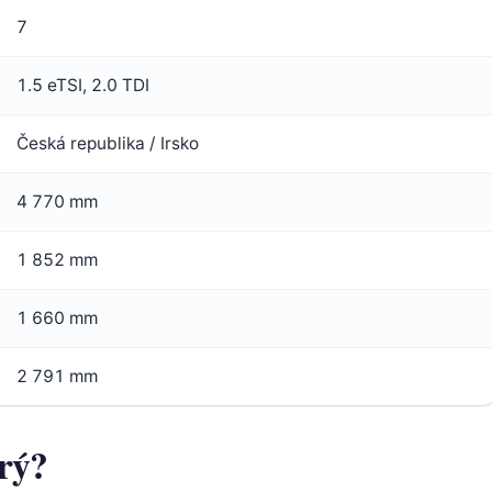
7
1.5 eTSI, 2.0 TDI
Česká republika / Irsko
4 770 mm
1 852 mm
1 660 mm
2 791 mm
rý?