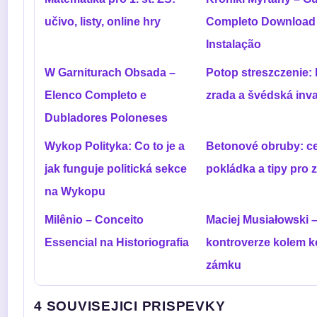
učivo, listy, online hry
Completo Download
Instalação
W Garniturach Obsada –
Potop streszczenie: 
Elenco Completo e
zrada a švédská inv
Dubladores Poloneses
Wykop Polityka: Co to je a
Betonové obruby: c
jak funguje politická sekce
pokládka a tipy pro 
na Wykopu
Milênio – Conceito
Maciej Musiałowski 
Essencial na Historiografia
kontroverze kolem 
zámku
4 SOUVISEJICI PRISPEVKY