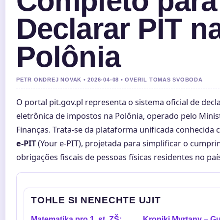
Completo para
Declarar PIT n
Polônia
PETR ONDREJ NOVAK • 2026-04-08 • OVERIL TOMAS SVOBODA
O portal pit.gov.pl representa o sistema oficial de dec
eletrônica de impostos na Polônia, operado pelo Minis
Finanças. Trata-se da plataforma unificada conhecida
e-PIT
(Your e-PIT), projetada para simplificar o cumpr
obrigações fiscais de pessoas físicas residentes no paí
TOHLE SI NENECHTE UJIT
Matematika pro 1. st. ZŠ:
Kroniki Myrtany – Gu