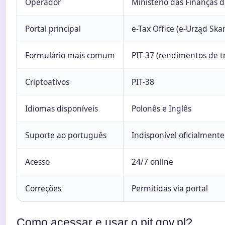
Operador
Ministério das Finanças d
Portal principal
e-Tax Office (e-Urząd Sk
Formulário mais comum
PIT-37 (rendimentos de t
Criptoativos
PIT-38
Idiomas disponíveis
Polonês e Inglês
Suporte ao português
Indisponível oficialmente
Acesso
24/7 online
Correções
Permitidas via portal
Como acessar e usar o pit.gov.pl?