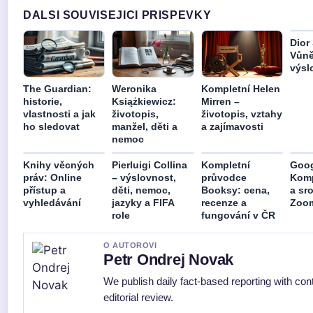
DALSI SOUVISEJICI PRISPEVKY
Dior
Vůně
výsl
The Guardian:
Weronika
Kompletní Helen
historie,
Książkiewicz:
Mirren –
vlastnosti a jak
životopis,
životopis, vztahy
ho sledovat
manžel, děti a
a zajímavosti
nemoc
Knihy věcných
Pierluigi Collina
Kompletní
Goog
práv: Online
– výslovnost,
průvodce
Komp
přístup a
děti, nemoc,
Booksy: cena,
a sr
vyhledávání
jazyky a FIFA
recenze a
Zoom
role
fungování v ČR
O AUTOROVI
Petr Ondrej Novak
We publish daily fact-based reporting with con
editorial review.