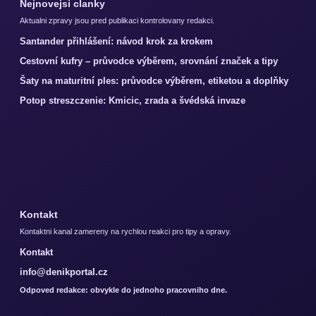
Nejnovejsi clanky
Aktualni zpravy jsou pred publikaci kontrolovany redakci.
Santander přihlášení: návod krok za krokem
Cestovní kufry – průvodce výběrem, srovnání značek a tipy
Šaty na maturitní ples: průvodce výběrem, etiketou a doplňky
Potop streszczenie: Kmicic, zrada a švédská invaze
Kontakt
Kontaktni kanal zamereny na rychlou reakci pro tipy a opravy.
Kontakt
info@denikportal.cz
Odpoved redakce: obvykle do jednoho pracovniho dne.