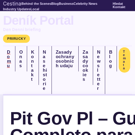
Cestina
Behind the Scenes
Blog
Business
Celebrity News
Hledat
Kontakt
Industry Updates
Local
Deník Portal
Den Denni briefing
PRIRUCKY
D
O
K
N
Zasady
Za
N
B
T
e
o
n
o
a
ochrany
sa
e
l
m
m
a
n
s
osobnic
dy
w
o
a
u
s
t
e
h udaju
co
s
g
t
a
a
hi
ok
l
k
st
ie
e
t
o
s
tt
ri
e
e
r
Pit Gov Pl – G