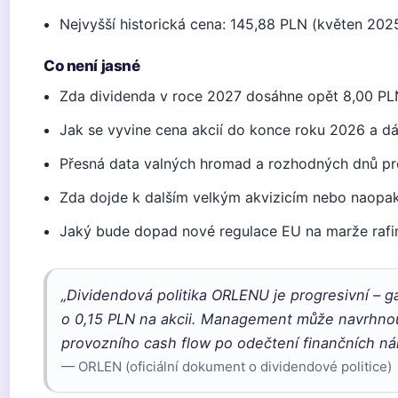
Nejvyšší historická cena: 145,88 PLN (květen 2025
Co není jasné
Zda dividenda v roce 2027 dosáhne opět 8,00 PL
Jak se vyvine cena akcií do konce roku 2026 a dá
Přesná data valných hromad a rozhodných dnů pr
Zda dojde k dalším velkým akvizicím nebo naopa
Jaký bude dopad nové regulace EU na marže rafin
„Dividendová politika ORLENU je progresivní – g
o 0,15 PLN na akcii. Management může navrhnout
provozního cash flow po odečtení finančních ná
— ORLEN (oficiální dokument o dividendové politice)