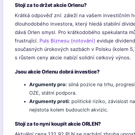
Stojí za to držet akcie Orlenu?
Krátká odpověď zní: záleží na vašem investičním hor
dlouhodobého investora, který hledá stabilní divid
dává Orlen smysl. Pro krátkodobého spekulanta můž
frustrující.
Puls Biznesu (notování)
eviduje dividend
současných úrokových sazbách v Polsku (kolem 5,7
s růstem ceny akcie nabízí solidní celkový výnos.
Jsou akcie Orlenu dobrá investice?
Argumenty pro:
silná pozice na trhu, progresi
OZE, státní podpora.
Argumenty proti:
politické riziko, závislost 
nejistota kolem budoucích akvizic.
Stojí za to nyní koupit akcie ORLEN?
Aktuální cena 132,92 PLN se nachází zhruba upros