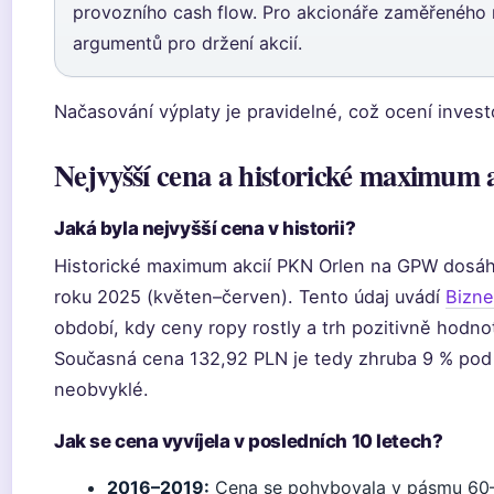
provozního cash flow. Pro akcionáře zaměřeného na
argumentů pro držení akcií.
Načasování výplaty je pravidelné, což ocení investo
Nejvyšší cena a historické maximum 
Jaká byla nejvyšší cena v historii?
Historické maximum akcií PKN Orlen na GPW dosáh
roku 2025 (květen–červen). Tento údaj uvádí
Bizne
období, kdy ceny ropy rostly a trh pozitivně hodno
Současná cena 132,92 PLN je tedy zhruba 9 % pod
neobvyklé.
Jak se cena vyvíjela v posledních 10 letech?
2016–2019:
Cena se pohybovala v pásmu 60–11