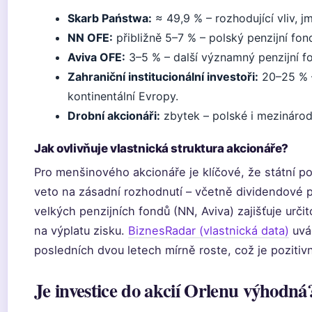
Skarb Państwa:
≈ 49,9 % – rozhodující vliv, j
NN OFE:
přibližně 5–7 % – polský penzijní fon
Aviva OFE:
3–5 % – další významný penzijní f
Zahraniční institucionální investoři:
20–25 % –
kontinentální Evropy.
Drobní akcionáři:
zbytek – polské i mezinárodn
Jak ovlivňuje vlastnická struktura akcionáře?
Pro menšinového akcionáře je klíčové, že státní pod
veto na zásadní rozhodnutí – včetně dividendové p
velkých penzijních fondů (NN, Aviva) zajišťuje určit
na výplatu zisku.
BiznesRadar (vlastnická data)
uvád
posledních dvou letech mírně roste, což je pozitivn
Je investice do akcií Orlenu výhodná