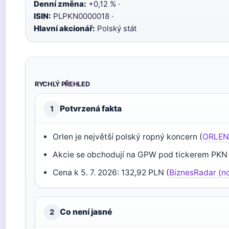
Denní změna:
+0,12 % ·
ISIN:
PLPKN0000018 ·
Hlavní akcionář:
Polský stát
RYCHLÝ PŘEHLED
Potvrzená fakta
1
Orlen je největší polský ropný koncern (
ORLEN 
Akcie se obchodují na GPW pod tickerem PKN 
Cena k 5. 7. 2026: 132,92 PLN (
BiznesRadar (n
Co není jasné
2