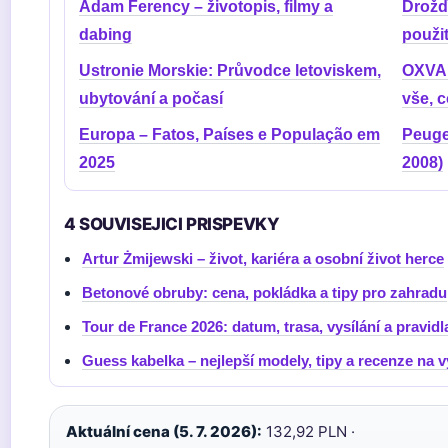
Adam Ferency – životopis, filmy a
Drožď
dabing
použi
Ustronie Morskie: Průvodce letoviskem,
OXVA 
ubytování a počasí
vše, c
Europa – Fatos, Países e População em
Peuge
2025
2008)
4 SOUVISEJICI PRISPEVKY
Artur Żmijewski – život, kariéra a osobní život herce
Betonové obruby: cena, pokládka a tipy pro zahradu
Tour de France 2026: datum, trasa, vysílání a pravidl
Guess kabelka – nejlepší modely, tipy a recenze na 
Aktuální cena (5. 7. 2026):
132,92 PLN ·