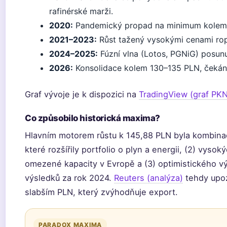
rafinérské marži.
2020:
Pandemický propad na minimum kolem 4
2021–2023:
Růst tažený vysokými cenami ro
2024–2025:
Fúzní vlna (Lotos, PGNiG) posun
2026:
Konsolidace kolem 130–135 PLN, čekání 
Graf vývoje je k dispozici na
TradingView (graf PKN
Co způsobilo historická maxima?
Hlavním motorem růstu k 145,88 PLN byla kombinac
které rozšířily portfolio o plyn a energii, (2) vysok
omezené kapacity v Evropě a (3) optimistického vý
výsledků za rok 2024.
Reuters (analýza)
tehdy upoz
slabším PLN, který zvýhodňuje export.
PARADOX MAXIMA