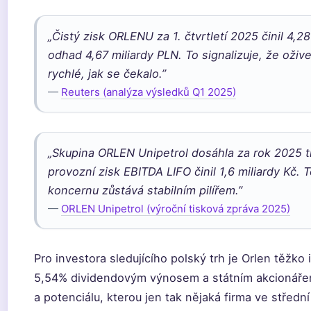
„Čistý zisk ORLENU za 1. čtvrtletí 2025 činil 4,28
odhad 4,67 miliardy PLN. To signalizuje, že oživen
rychlé, jak se čekalo.”
—
Reuters (analýza výsledků Q1 2025)
„Skupina ORLEN Unipetrol dosáhla za rok 2025 tr
provozní zisk EBITDA LIFO činil 1,6 miliardy Kč.
koncernu zůstává stabilním pilířem.”
—
ORLEN Unipetrol (výroční tisková zpráva 2025)
Pro investora sledujícího polský trh je Orlen těžk
5,54% dividendovým výnosem a státním akcionářem 
a potenciálu, kterou jen tak nějaká firma ve středn