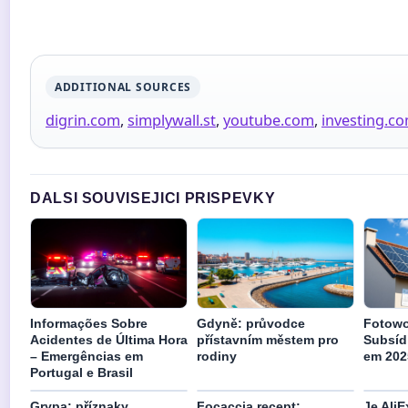
ADDITIONAL SOURCES
digrin.com
,
simplywall.st
,
youtube.com
,
investing.c
DALSI SOUVISEJICI PRISPEVKY
Informações Sobre
Gdyně: průvodce
Fotowo
Acidentes de Última Hora
přístavním městem pro
Subsíd
– Emergências em
rodiny
em 202
Portugal e Brasil
Grypa: příznaky,
Focaccia recept:
Je Ali