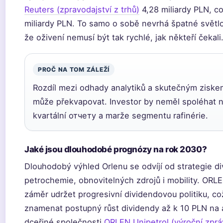
Reuters (zpravodajství z trhů)
4,28 miliardy PLN, c
miliardy PLN. To samo o sobě nevrhá špatné světlo 
že oživení nemusí být tak rychlé, jak někteří čekali
PROČ NA TOM ZÁLEŽÍ
Rozdíl mezi odhady analytiků a skutečným ziskem
může překvapovat. Investor by neměl spoléhat n
kvartální отчетy a marže segmentu rafinérie.
Jaké jsou dlouhodobé prognózy na rok 2030?
Dlouhodobý výhled Orlenu se odvíjí od strategie di
petrochemie, obnovitelných zdrojů i mobility. ORLE
záměr udržet progresivní dividendovou politiku, co
znamenat postupný růst dividendy až k 10 PLN na 
dceřiné společnosti
ORLEN Unipetrol (výroční zprá