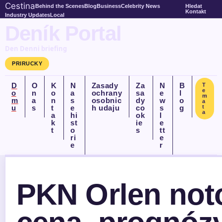
Cestina
Behind the Scenes
Blog
Business
Celebrity News
Hledat
Kontakt
Industry Updates
Local
Deník Portal
Den Denni briefing
PRIRUCKY
D
O
K
N
Zasady
Za
N
B
T
e
o
n
o
a
ochrany
sa
e
l
m
m
a
n
s
osobnic
dy
w
o
a
u
s
t
e
h udaju
co
s
g
t
a
a
hi
ok
l
k
st
ie
e
t
o
s
tt
ri
e
e
r
PKN Orlen not