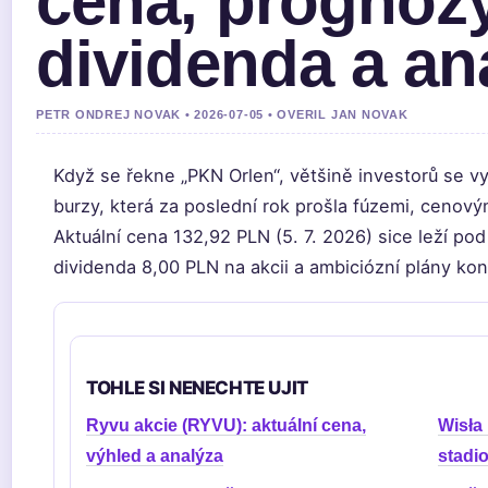
cena, prognózy
dividenda a an
PETR ONDREJ NOVAK • 2026-07-05 • OVERIL JAN NOVAK
Když se řekne „PKN Orlen“, většině investorů se 
burzy, která za poslední rok prošla fúzemi, cenový
Aktuální cena 132,92 PLN (5. 7. 2026) sice leží p
dividenda 8,00 PLN na akcii a ambiciózní plány kon
TOHLE SI NENECHTE UJIT
Ryvu akcie (RYVU): aktuální cena,
Wisła 
výhled a analýza
stadio