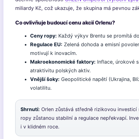
miliardy Kč, což ukazuje, že skupina má pevnou zá
Co ovlivňuje budoucí cenu akcií Orlenu?
Ceny ropy:
Každý výkyv Brentu se promítá do m
Regulace EU:
Zelená dohoda a emisní povolenk
motivují k inovacím.
Makroekonomické faktory:
Inflace, úrokové 
atraktivitu polských aktiv.
Vnější šoky:
Geopolitické napětí (Ukrajina, B
volatilitu.
Shrnutí:
Orlen zůstává středně rizikovou investicí
ropy zůstanou stabilní a regulace nepřekvapí. Inv
i v klidném roce.