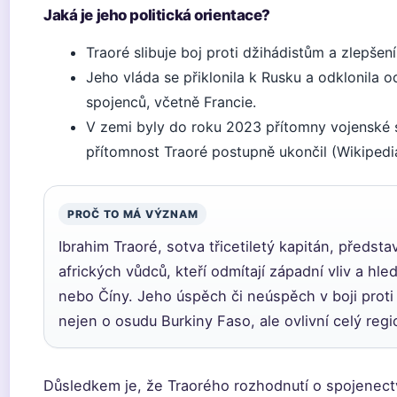
Jaká je jeho politická orientace?
Traoré slibuje boj proti džihádistům a zlepšen
Jeho vláda se přiklonila k Rusku a odklonila 
spojenců, včetně Francie.
V zemi byly do roku 2023 přítomny vojenské sí
přítomnost Traoré postupně ukončil (Wikipedia
PROČ TO MÁ VÝZNAM
Ibrahim Traoré, sotva třicetiletý kapitán, předst
afrických vůdců, kteří odmítají západní vliv a hled
nebo Číny. Jeho úspěch či neúspěch v boji prot
nejen o osudu Burkiny Faso, ale ovlivní celý regi
Důsledkem je, že Traorého rozhodnutí o spojenect