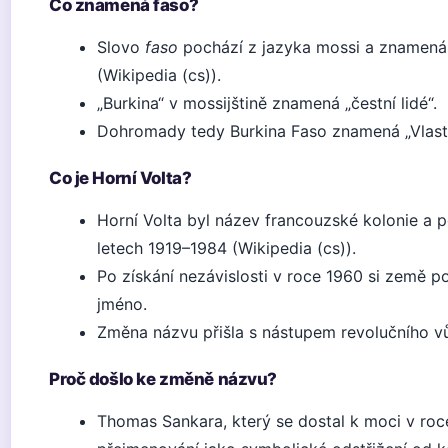
Co znamená faso?
Slovo
faso
pochází z jazyka mossi a znamená 
(Wikipedia (cs)).
„Burkina“ v mossijštině znamená „čestní lidé“.
Dohromady tedy Burkina Faso znamená „Vlast č
Co je Horní Volta?
Horní Volta byl název francouzské kolonie a p
letech 1919–1984 (Wikipedia (cs)).
Po získání nezávislosti v roce 1960 si země po
jméno.
Změna názvu přišla s nástupem revolučního 
Proč došlo ke změně názvu?
Thomas Sankara, který se dostal k moci v roc