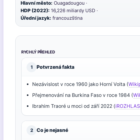
Hlavní město:
Ouagadougou ·
HDP (2022):
16,226 miliardy USD ·
Úřední jazyk:
francouzština
RYCHLÝ PŘEHLED
Potvrzená fakta
1
Nezávislost v roce 1960 jako Horní Volta (
Wiki
Přejmenování na Burkina Faso v roce 1984 (
Wi
Ibrahim Traoré u moci od září 2022 (
iROZHLA
Co je nejasné
2