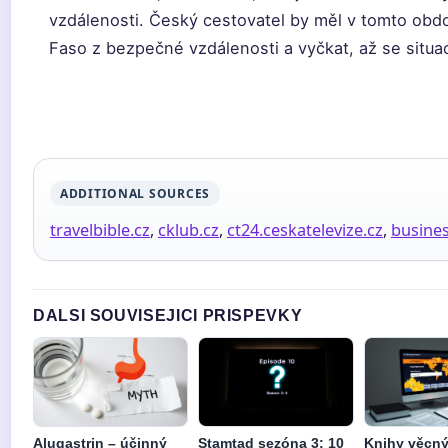
vzdálenosti. Český cestovatel by měl v tomto obdo
Faso z bezpečné vzdálenosti a vyčkat, až se situac
ADDITIONAL SOURCES
travelbible.cz
,
cklub.cz
,
ct24.ceskatelevize.cz
,
busines
DALSI SOUVISEJICI PRISPEVKY
Alugastrin – účinný
Stamtąd sezóna 3: 10
Knihy věcný