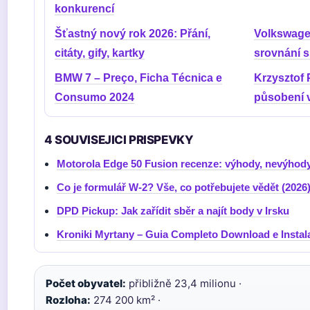
konkurencí
Šťastný nový rok 2026: Přání,
Volkswagen
citáty, gify, kartky
srovnání 
BMW 7 – Preço, Ficha Técnica e
Krzysztof P
Consumo 2024
působení 
4 SOUVISEJICI PRISPEVKY
Motorola Edge 50 Fusion recenze: výhody, nevýhod
Co je formulář W-2? Vše, co potřebujete vědět (2026
DPD Pickup: Jak zařídit sběr a najít body v Irsku
Kroniki Myrtany – Guia Completo Download e Instal
Počet obyvatel:
přibližně 23,4 milionu ·
Rozloha:
274 200 km² ·