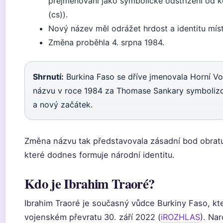
přejmenování jako symbolické odstřižení od ko
(cs)).
Nový název měl odrážet hrdost a identitu míst
Změna proběhla 4. srpna 1984.
Shrnutí:
Burkina Faso se dříve jmenovala Horní Vol
názvu v roce 1984 za Thomase Sankary symbolizov
a nový začátek.
Změna názvu tak představovala zásadní bod obratu 
které dodnes formuje národní identitu.
Kdo je Ibrahim Traoré?
Ibrahim Traoré je současný vůdce Burkiny Faso, kt
vojenském převratu 30. září 2022 (
iROZHLAS
). Nar