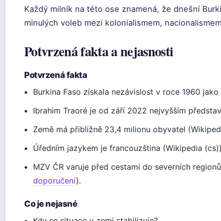
Každý milník na této ose znamená, že dnešní Burk
minulých voleb mezi kolonialismem, nacionalisme
Potvrzená fakta a nejasnosti
Potvrzená fakta
Burkina Faso získala nezávislost v roce 1960 jako 
Ibrahim Traoré je od září 2022 nejvyšším předsta
Země má přibližně 23,4 milionu obyvatel (Wikipedi
Úředním jazykem je francouzština (Wikipedia (cs))
MZV ČR varuje před cestami do severních regionů
doporučení
).
Co je nejasné
Kdy se situace v zemi stabilizuje?