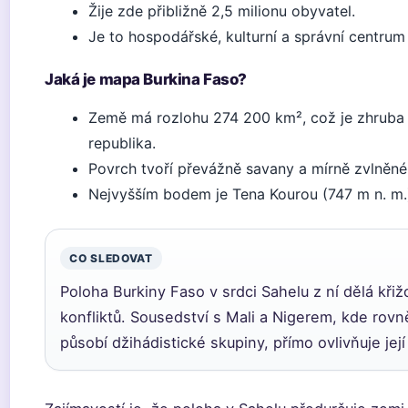
Žije zde přibližně 2,5 milionu obyvatel.
Je to hospodářské, kulturní a správní centru
Jaká je mapa Burkina Faso?
Země má rozlohu 274 200 km², což je zhruba
republika.
Povrch tvoří převážně savany a mírně zvlněné 
Nejvyšším bodem je Tena Kourou (747 m n. m.
CO SLEDOVAT
Poloha Burkiny Faso v srdci Sahelu z ní dělá kři
konfliktů. Sousedství s Mali a Nigerem, kde rovn
působí džihádistické skupiny, přímo ovlivňuje jej