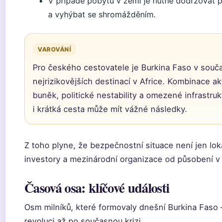
V případě pobytu v zemi je nutné dodržovat p
a vyhýbat se shromážděním.
VAROVÁNÍ
Pro českého cestovatele je Burkina Faso v souč
nejrizikovějších destinací v Africe. Kombinace ak
buněk, politické nestability a omezené infrastruk
i krátká cesta může mít vážné následky.
Z toho plyne, že bezpečnostní situace není jen lokál
investory a mezinárodní organizace od působení v
Časová osa: klíčové události
Osm milníků, které formovaly dnešní Burkina Faso –
revoluci až po současnou krizi.