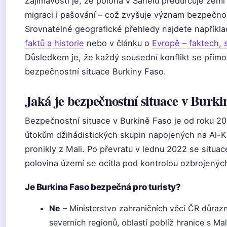
Zajímavostí je, že poloha v Sahelu předurčuje zemi 
migraci i pašování – což zvyšuje význam bezpečnos
Srovnatelné geografické přehledy najdete napříkl
faktů a historie
nebo v článku o
Evropě – faktech, 
Důsledkem je, že každý sousední konflikt se přímo 
bezpečnostní situace Burkiny Faso.
Jaká je bezpečnostní situace v Burki
Bezpečnostní situace v Burkině Faso je od roku 20
útokům džihádistických skupin napojených na Al-Ká
pronikly z Mali. Po převratu v lednu 2022 se situac
polovina území se ocitla pod kontrolou ozbrojených
Je Burkina Faso bezpečná pro turisty?
Ne
– Ministerstvo zahraničních věcí ČR důraz
severních regionů, oblastí poblíž hranice s Ma