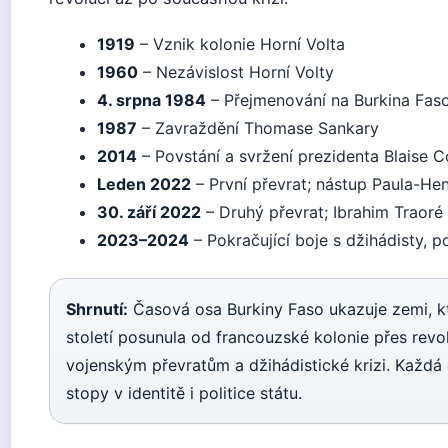
1919
– Vznik kolonie Horní Volta
1960
– Nezávislost Horní Volty
4. srpna 1984
– Přejmenování na Burkina Fas
1987
– Zavraždění Thomase Sankary
2014
– Povstání a svržení prezidenta Blaise
Leden 2022
– První převrat; nástup Paula-He
30. září 2022
– Druhý převrat; Ibrahim Traor
2023–2024
– Pokračující boje s džihádisty, po
Shrnutí:
Časová osa Burkiny Faso ukazuje zemi, k
století posunula od francouzské kolonie přes revo
vojenským převratům a džihádistické krizi. Každá
stopy v identitě i politice státu.