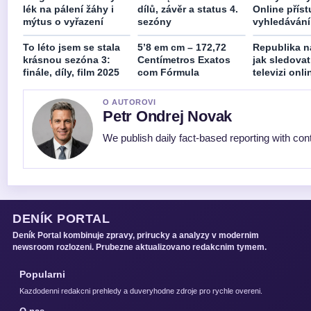
lék na pálení žáhy i
dílů, závěr a status 4.
Online příst
mýtus o vyřazení
sezóny
vyhledávání
To léto jsem se stala
5’8 em cm – 172,72
Republika n
krásnou sezóna 3:
Centímetros Exatos
jak sledova
finále, díly, film 2025
com Fórmula
televizi onl
O AUTOROVI
Petr Ondrej Novak
We publish daily fact-based reporting with cont
DENÍK PORTAL
Deník Portal kombinuje zpravy, prirucky a analyzy v modernim
newsroom rozlozeni. Prubezne aktualizovano redakcnim tymem.
Popularni
Kazdodenni redakcni prehledy a duveryhodne zdroje pro rychle overeni.