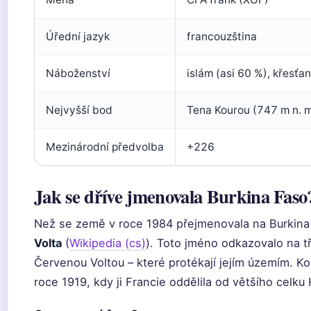
Úřední jazyk
francouzština
Náboženství
islám (asi 60 %), křesťan
Nejvyšší bod
Tena Kourou (747 m n. m
Mezinárodní předvolba
+226
Jak se dříve jmenovala Burkina Faso
Než se země v roce 1984 přejmenovala na Burkina
Volta
(
Wikipedia (cs)
). Toto jméno odkazovalo na tř
Červenou Voltou – které protékají jejím územím. Kol
roce 1919, kdy ji Francie oddělila od většího celku