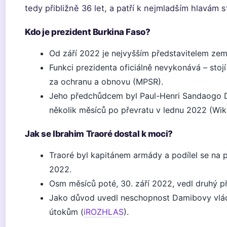
tedy přibližně 36 let, a patří k nejmladším hlavám s
Kdo je prezident Burkina Faso?
Od září 2022 je nejvyšším představitelem zem
Funkci prezidenta oficiálně nevykonává – stojí
za ochranu a obnovu (MPSR).
Jeho předchůdcem byl Paul-Henri Sandaogo Da
několik měsíců po převratu v lednu 2022 (Wiki
Jak se Ibrahim Traoré dostal k moci?
Traoré byl kapitánem armády a podílel se na 
2022.
Osm měsíců poté, 30. září 2022, vedl druhý p
Jako důvod uvedl neschopnost Damibovy vlády
útokům (
iROZHLAS
).