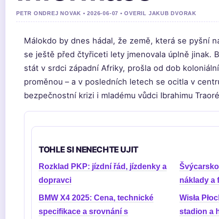
PETR ONDREJ NOVAK • 2026-06-07 • OVERIL JAKUB DVORAK
Málokdo by dnes hádal, že země, která se pyšní ná
se ještě před čtyřiceti lety jmenovala úplně jinak.
stát v srdci západní Afriky, prošla od dob koloniáln
proměnou – a v posledních letech se ocitla v centr
bezpečnostní krizi i mladému vůdci Ibrahimu Traor
TOHLE SI NENECHTE UJIT
Rozklad PKP: jízdní řád, jízdenky a
Švýcarsko
dopravci
náklady a 
BMW X4 2025: Cena, technické
Wisła Płock
specifikace a srovnání s
stadion a h