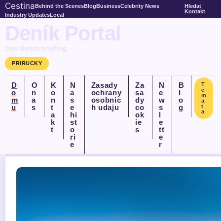
Cestina
Behind the Scenes
Blog
Business
Celebrity News
Hledat
Kontakt
Industry Updates
Local
Deník Portal
Den Denni briefing
PRIRUCKY
D
O
K
N
Zasady
Za
N
B
T
e
o
n
o
a
ochrany
sa
e
l
m
m
a
n
s
osobnic
dy
w
o
a
u
s
t
e
h udaju
co
s
g
t
a
a
hi
ok
l
k
st
ie
e
t
o
s
tt
ri
e
e
r