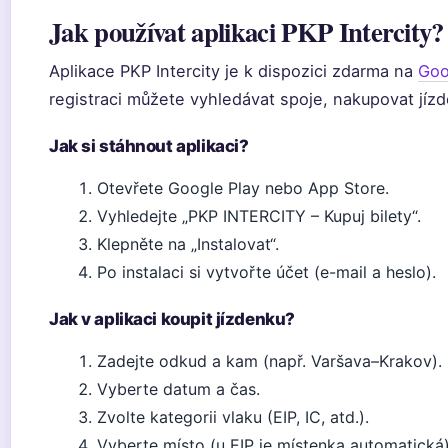
Jak používat aplikaci PKP Intercity?
Aplikace PKP Intercity je k dispozici zdarma na
Goo
registraci můžete vyhledávat spoje, nakupovat jízd
Jak si stáhnout aplikaci?
Otevřete Google Play nebo App Store.
Vyhledejte „PKP INTERCITY – Kupuj bilety“.
Klepněte na „Instalovat“.
Po instalaci si vytvořte účet (e-mail a heslo).
Jak v aplikaci koupit jízdenku?
Zadejte odkud a kam (např. Varšava–Krakov).
Vyberte datum a čas.
Zvolte kategorii vlaku (EIP, IC, atd.).
Vyberte místo (u EIP je místenka automatická)