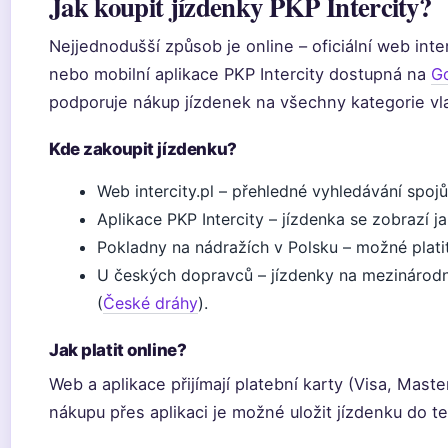
Jak koupit jízdenky PKP Intercity?
Nejjednodušší způsob je online – oficiální web inte
nebo mobilní aplikace PKP Intercity dostupná na
Go
podporuje nákup jízdenek na všechny kategorie vla
Kde zakoupit jízdenku?
Web intercity.pl – přehledné vyhledávání spojů
Aplikace PKP Intercity – jízdenka se zobrazí j
Pokladny na nádražích v Polsku – možné platit
U českých dopravců – jízdenky na mezinárodn
(
České dráhy
).
Jak platit online?
Web a aplikace přijímají platební karty (Visa, Mast
nákupu přes aplikaci je možné uložit jízdenku do te