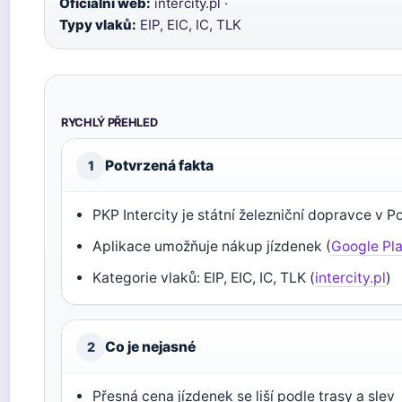
Oficiální web:
intercity.pl ·
Typy vlaků:
EIP, EIC, IC, TLK
RYCHLÝ PŘEHLED
Potvrzená fakta
1
PKP Intercity je státní železniční dopravce v Po
Aplikace umožňuje nákup jízdenek (
Google Pl
Kategorie vlaků: EIP, EIC, IC, TLK (
intercity.pl
)
Co je nejasné
2
Přesná cena jízdenek se liší podle trasy a slev