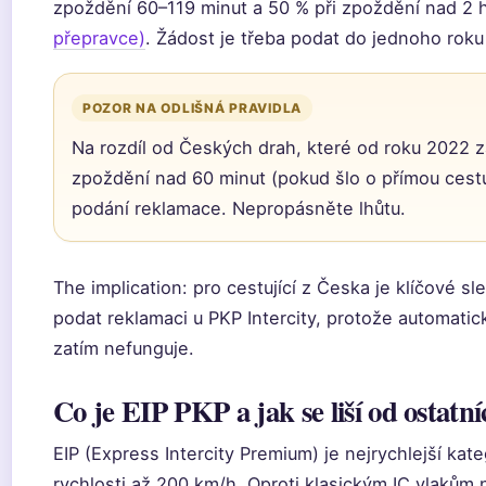
zpoždění 60–119 minut a 50 % při zpoždění nad 2 h
přepravce)
. Žádost je třeba podat do jednoho roku
POZOR NA ODLIŠNÁ PRAVIDLA
Na rozdíl od Českých drah, které od roku 2022 z
zpoždění nad 60 minut (pokud šlo o přímou cestu)
podání reklamace. Nepropásněte lhůtu.
The implication: pro cestující z Česka je klíčové sl
podat reklamaci u PKP Intercity, protože automati
zatím nefunguje.
Co je EIP PKP a jak se liší od ostatn
EIP (Express Intercity Premium) je nejrychlejší ka
rychlosti až 200 km/h. Oproti klasickým IC vlakům 