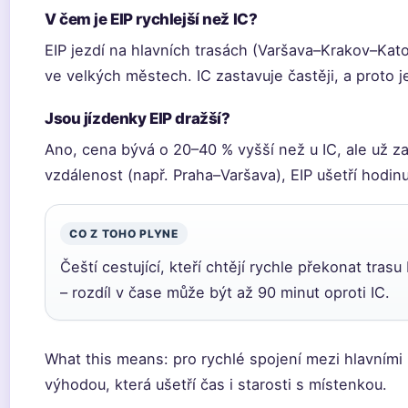
V čem je EIP rychlejší než IC?
EIP jezdí na hlavních trasách (Varšava–Krakov–Kat
ve velkých městech. IC zastavuje častěji, a proto j
Jsou jízdenky EIP dražší?
Ano, cena bývá o 20–40 % vyšší než u IC, ale už z
vzdálenost (např. Praha–Varšava), EIP ušetří hodin
CO Z TOHO PLYNE
Čeští cestující, kteří chtějí rychle překonat trasu
– rozdíl v čase může být až 90 minut oproti IC.
What this means: pro rychlé spojení mezi hlavními
výhodou, která ušetří čas i starosti s místenkou.