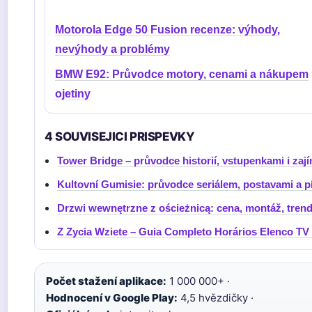
Motorola Edge 50 Fusion recenze: výhody,
nevýhody a problémy
BMW E92: Průvodce motory, cenami a nákupem
ojetiny
4 SOUVISEJICI PRISPEVKY
Tower Bridge – průvodce historií, vstupenkami i zaj
Kultovní Gumisie: průvodce seriálem, postavami a p
Drzwi wewnętrzne z ościeżnicą: cena, montáž, tren
Z Zycia Wziete – Guia Completo Horários Elenco TV
Počet stažení aplikace:
1 000 000+ ·
Hodnocení v Google Play:
4,5 hvězdičky ·