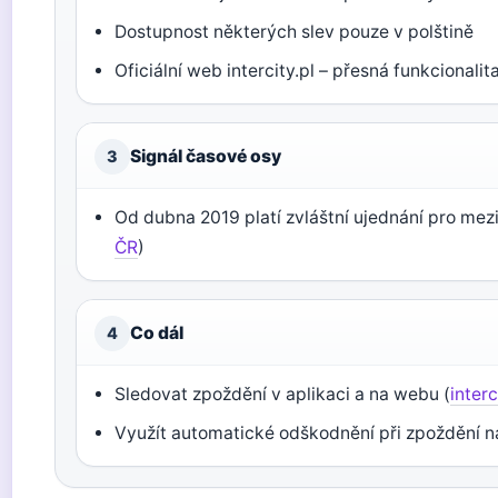
Dostupnost některých slev pouze v polštině
Oficiální web intercity.pl – přesná funkcional
Signál časové osy
3
Od dubna 2019 platí zvláštní ujednání pro me
ČR
)
Co dál
4
Sledovat zpoždění v aplikaci a na webu (
interc
Využít automatické odškodnění při zpoždění na