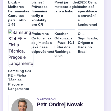
Liczb –
biznes:
První jarní den,
2025: Cena,
Melhores
Průvodce
meteorologické
technické
Ferramentas
firemními
jaro a Irsko
specifikace
Gratuitas
tarify a
a srovnání
para Lotto
kontakty
s
1-49
pro ČR
konkurencí
Prokurent:
Karcher
Oi –
Co to je, jak
Odkurzacz
Significado,
se jím stát a
– Puzzi 10/1
Origem e
jaká nese
Líder dos
Usos no
odpovědnost
Rankings
Brasil
2025
Samsung S24
FE – Ficha
Técnica,
Preços e
Lançamento
O AUTOROVI
Petr Ondrej Novak