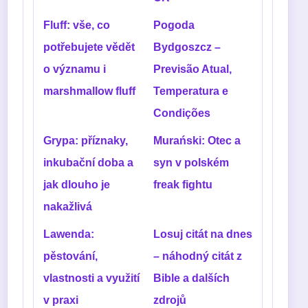
Fluff: vše, co
Pogoda
potřebujete vědět
Bydgoszcz –
o významu i
Previsão Atual,
marshmallow fluff
Temperatura e
Condições
Grypa: příznaky,
Murański: Otec a
inkubační doba a
syn v polském
jak dlouho je
freak fightu
nakažlivá
Lawenda:
Losuj citát na dnes
pěstování,
– náhodný citát z
vlastnosti a využití
Bible a dalších
v praxi
zdrojů