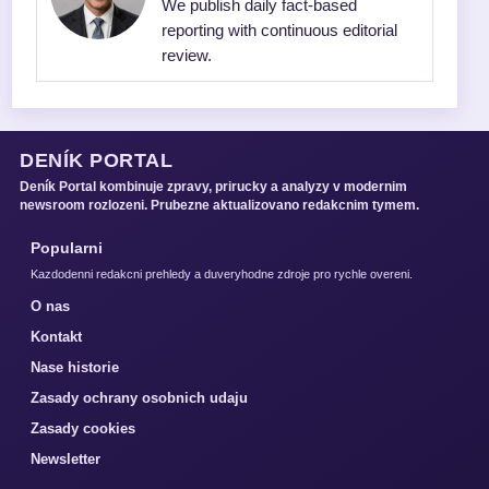
We publish daily fact-based
reporting with continuous editorial
review.
DENÍK PORTAL
Deník Portal kombinuje zpravy, prirucky a analyzy v modernim
newsroom rozlozeni. Prubezne aktualizovano redakcnim tymem.
Popularni
Kazdodenni redakcni prehledy a duveryhodne zdroje pro rychle overeni.
O nas
Kontakt
Nase historie
Zasady ochrany osobnich udaju
Zasady cookies
Newsletter