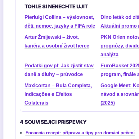
TOHLE SI NENECHTE UJIT
Pierluigi Collina – výslovnost,
Dino leták od zí
děti, nemoc, jazyky a FIFA role
Aktuální promo
Artur Żmijewski – život,
PKN Orlen notov
kariéra a osobní život herce
prognózy, divid
analýza
Podatki.gov.pl: Jak zjistit stav
EuroBasket 2025
daně a dluhy – průvodce
program, finále 
Maxicortan – Bula Completa,
Google Meet: K
Indicações e Efeitos
návod a srovná
Colaterais
(2025)
4 SOUVISEJICI PRISPEVKY
Focaccia recept: příprava a tipy pro domácí pečení