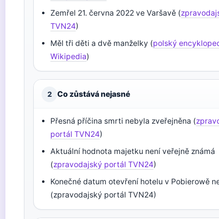
Zemřel 21. června 2022 ve Varšavě (
zpravodaj
TVN24
)
Měl tři děti a dvě manželky (
polský encykloped
Wikipedia
)
Co zůstává nejasné
2
Přesná příčina smrti nebyla zveřejněna (
zprav
portál TVN24
)
Aktuální hodnota majetku není veřejně známá
(
zpravodajský portál TVN24
)
Konečné datum otevření hotelu v Pobierowě n
(zpravodajský portál TVN24)