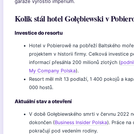
garáže vyrostlo impérium.
Kolik stál hotel Gołębiewski v Pobie
Investice do resortu
Hotel v Pobierowě na pobřeží Baltského moře
projektem v historii firmy. Celková investice
informací přesáhla 200 milionů zlotých (
podni
My Company Polska
).
Resort měl mít 13 podlaží, 1 400 pokojů a kapa
000 hostů.
Aktuální stav a otevření
V době Gołębiewského smrti v červnu 2022 ne
dokončen (
Business Insider Polska
). Práce na
pokračují pod vedením rodiny.