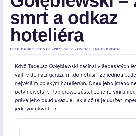
Gołębiewski – 
smrt a odkaz
hoteliéra
PETR ONDREJ NOVAK • 2026-07-06 • OVERIL JAKUB DVORAK
Když Tadeusz Gołębiewski začínal v šedesátých le
vaflí v domácí garáži, nikdo netušil, že jednou bude
největším polským hoteliérům. Dnes jeho jméno nes
pátý největší v Pobierowě zůstal po jeho smrti ne
právě jeho osud ukazuje, jak složité je udržet imp
jediným člověkem.