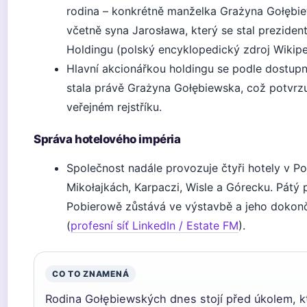
rodina – konkrétně manželka Grażyna Gołębie
včetně syna Jarosława, který se stal prezide
Holdingu (polský encyklopedický zdroj Wikipe
Hlavní akcionářkou holdingu se podle dostup
stala právě Grażyna Gołębiewska, což potvrzu
veřejném rejstříku.
Správa hotelového impéria
Společnost nadále provozuje čtyři hotely v Po
Mikołajkách, Karpaczi, Wisle a Górecku. Pátý 
Pobierowě zůstává ve výstavbě a jeho dokonč
(
profesní síť LinkedIn / Estate FM
).
CO TO ZNAMENÁ
Rodina Gołębiewských dnes stojí před úkolem, k