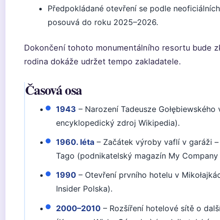
Předpokládané otevření se podle neoficiálních
posouvá do roku 2025–2026.
Dokončení tohoto monumentálního resortu bude z
rodina dokáže udržet tempo zakladatele.
Časová osa
1943
– Narození Tadeusze Gołębiewského v
encyklopedický zdroj Wikipedia).
1960. léta
– Začátek výroby vaflí v garáži 
Tago (podnikatelský magazín My Company 
1990
– Otevření prvního hotelu v Mikołajká
Insider Polska).
2000–2010
– Rozšíření hotelové sítě o další