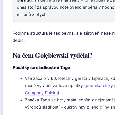
Shrnutí:
Tři děti a dvě manželky – to je rodinné zá
dnes stojí za správou hotelového impéria v hodno
milionů zlotých.
Rodinná struktura je tak pevná, ale zároveň nese ri
dědici.
Na čem Gołębiewski vydělal?
Počátky se sladkostmi Tago
Vše začalo v 60. letech v garáži v Lipinách, 
ručně vyráběl vaflové oplatky (
podnikatelský
Company Polska
).
Značka Tago se brzy stala jedním z nejznáměj
výrobců sladkostí – cukrovinky z jeho dílny z