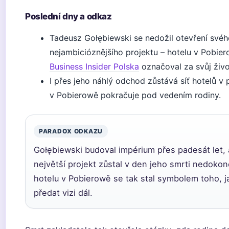
Poslední dny a odkaz
Tadeusz Gołębiewski se nedožil otevření své
nejambicióznějšího projektu – hotelu v Pobier
Business Insider Polska
označoval za svůj živo
I přes jeho náhlý odchod zůstává síť hotelů v
v Pobierowě pokračuje pod vedením rodiny.
PARADOX ODKAZU
Gołębiewski budoval impérium přes padesát let, 
největší projekt zůstal v den jeho smrti nedoko
hotelu v Pobierowě se tak stal symbolem toho, j
předat vizi dál.