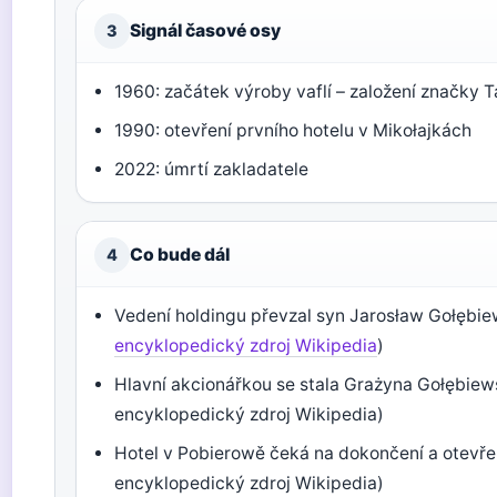
Signál časové osy
3
1960: začátek výroby vaflí – založení značky 
1990: otevření prvního hotelu v Mikołajkách
2022: úmrtí zakladatele
Co bude dál
4
Vedení holdingu převzal syn Jarosław Gołębie
encyklopedický zdroj Wikipedia
)
Hlavní akcionářkou se stala Grażyna Gołębiew
encyklopedický zdroj Wikipedia)
Hotel v Pobierowě čeká na dokončení a otevře
encyklopedický zdroj Wikipedia)