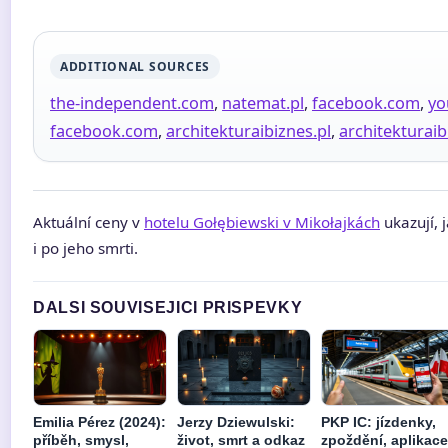
ADDITIONAL SOURCES
the-independent.com
,
natemat.pl
,
facebook.com
,
yo
facebook.com
,
architekturaibiznes.pl
,
architekturaib
Aktuální ceny v
hotelu Gołębiewski v Mikołajkách
ukazují, 
i po jeho smrti.
DALSI SOUVISEJICI PRISPEVKY
Emilia Pérez (2024):
Jerzy Dziewulski:
PKP IC: jízdenky,
příběh, smysl,
život, smrt a odkaz
zpoždění, aplikace