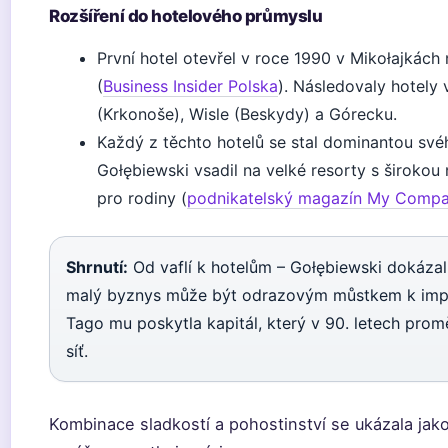
Rozšíření do hotelového průmyslu
První hotel otevřel v roce 1990 v Mikołajkách
(
Business Insider Polska
). Následovaly hotely 
(Krkonoše), Wisle (Beskydy) a Górecku.
Každý z těchto hotelů se stal dominantou své
Gołębiewski vsadil na velké resorty s širokou
pro rodiny (
podnikatelský magazín My Compa
Shrnutí:
Od vaflí k hotelům – Gołębiewski dokázal,
malý byznys může být odrazovým můstkem k impé
Tago mu poskytla kapitál, který v 90. letech prom
síť.
Kombinace sladkostí a pohostinství se ukázala jako 