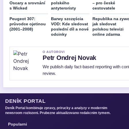
Oscary a srovnání
polského
– pro české
s Wicked
antyteroristy
cestovatele
Peugeot 307:
Barwy szczęścia
Republika na zywo
průvodce ojetinou
VOD: Kde sledovat
jak sledovat
(2001–2008)
poslední díl a nové
polskou televizi
odcinky
online zdarma
O AUTOROVI
Petr Ondrej Novak
We publish daily fact-based reporting with cont
review.
DENÍK PORTAL
Deník Portal kombinuje zpravy, prirucky a analyzy v modernim
newsroom rozlozeni. Prubezne aktualizovano redakcnim tymem.
Popularni