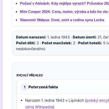
Počasí v Aténách: Kdy nejlépe vyrazit? Průvodce 20
Mini Cooper 2024: Cena, motor, výroba a kdo ho vla 
Sławomir Wałęsa: život, smrt a rodina syna Lecha
Datum narození:
1. ledna 1943 ·
Datum úmrtí:
21. čer
Počet dětí:
3 ·
Počet manželek:
2 ·
Počet hotelů:
5 (
nedokončeného)
RYCHLÝ PŘEHLED
Potvrzená fakta
1
Narozen 1. ledna 1943 v Lipinách (
polský ency
zdroj Wikipedia
)