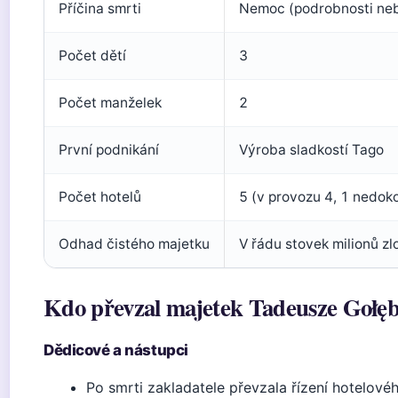
Příčina smrti
Nemoc (podrobnosti neb
Počet dětí
3
Počet manželek
2
První podnikání
Výroba sladkostí Tago
Počet hotelů
5 (v provozu 4, 1 nedok
Odhad čistého majetku
V řádu stovek milionů zl
Kdo převzal majetek Tadeusze Gołę
Dědicové a nástupci
Po smrti zakladatele převzala řízení hotelové