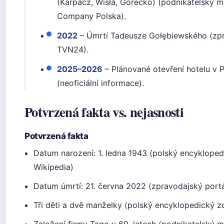
(Karpacz, Wisła, Górecko) (podnikatelský 
Company Polska).
2022
– Úmrtí Tadeusze Gołębiewského (zpr
TVN24).
2025–2026
– Plánované otevření hotelu v 
(neoficiální informace).
Potvrzená fakta vs. nejasnosti
Potvrzená fakta
Datum narození: 1. ledna 1943 (polský encykloped
Wikipedia)
Datum úmrtí: 21. června 2022 (zpravodajský port
Tři děti a dvě manželky (polský encyklopedický z
Založení firmy Tago v 60. letech (podnikatelský 