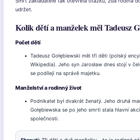
Smrt zakladatele tak otevřela otázku, zda rodina 
udržet.
Kolik dětí a manželek měl Tadeusz G
Počet dětí
Tadeusz Gołębiewski měl tři děti (polský enc
Wikipedia). Jeho syn Jarosław dnes stojí v čel
se podílejí na správě majetku.
Manželství a rodinný život
Podnikatel byl dvakrát ženatý. Jeho druhá m
Gołębiewska se po jeho smrti stala hlavní akc
společnosti.