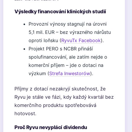
Výsledky financování klinických studií
Provozní výnosy stagnují na úrovni
5,1 mil. EUR – bez výrazného nárůstu
oproti loňsku (
RyvuTx Facebook
).
Projekt PERO s NCBR přináší
spolufinancování, ale zatím nejde o
komerční příjem – jde o dotaci na
výzkum (
Strefa Inwestorów
).
Příjmy z dotací nezakryjí skutečnost, že
Ryvu je stále ve fázi, kdy každý kvartál bez
komerčního produktu spotřebovává
hotovost.
Proč Ryvu nevyplácí dividendu