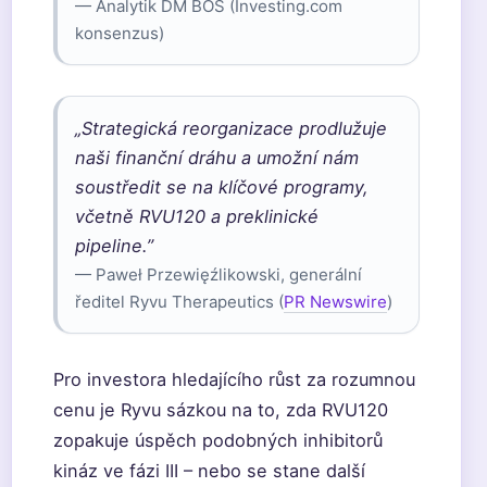
— Analytik DM BOŠ (Investing.com
konsenzus)
„Strategická reorganizace prodlužuje
naši finanční dráhu a umožní nám
soustředit se na klíčové programy,
včetně RVU120 a preklinické
pipeline.”
— Paweł Przewięźlikowski, generální
ředitel Ryvu Therapeutics (
PR Newswire
)
Pro investora hledajícího růst za rozumnou
cenu je Ryvu sázkou na to, zda RVU120
zopakuje úspěch podobných inhibitorů
kináz ve fázi III – nebo se stane další