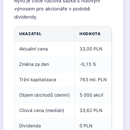
Ryvu je čistě růstová sázka s nulovým
výnosem pro akcionáře v podobě
dividendy.
UKAZATEL
HODNOTA
Aktuální cena
33,00 PLN
Změna za den
-0,15 %
Tržní kapitalizace
763 mil. PLN
Objem obchodů (denní)
5 000 akcií
Cílová cena (medián)
33,62 PLN
Dividenda
0 PLN