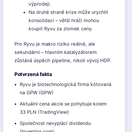
výprodeji.
Na druhé straně krize může urychlit
konsolidaci – větší hráči mohou
koupit Ryvu za zlomek ceny.
Pro Ryvu je makro riziko reálné, ale
sekundární – hlavním katalyzátorem
zůstává úspěch pipeline, nikoli vývoj HDP.
Potvrzená fakta
Ryvu je biotechnologická firma kótovaná
na GPW (GPW)
Aktuální cena akcie se pohybuje kolem
33 PLN (TradingView)
Společnost nevyplácí dividendu
(Investing.com)