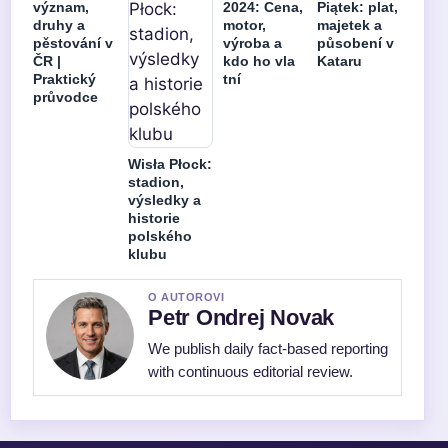
význam,
2024: Cena,
Piątek: plat,
druhy a
motor,
majetek a
pěstování v
výroba a
působení v
ČR |
kdo ho vla
Kataru
Praktický
tní
průvodce
Wisła Płock:
stadion,
výsledky a
historie
polského
klubu
O AUTOROVI
Petr Ondrej Novak
We publish daily fact-based reporting
with continuous editorial review.