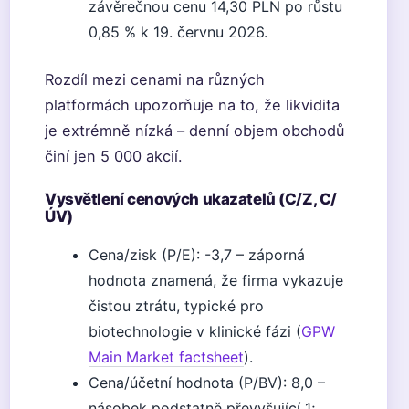
závěrečnou cenu 14,30 PLN po růstu
0,85 % k 19. červnu 2026.
Rozdíl mezi cenami na různých
platformách upozorňuje na to, že likvidita
je extrémně nízká – denní objem obchodů
činí jen 5 000 akcií.
Vysvětlení cenových ukazatelů (C/Z, C/
ÚV)
Cena/zisk (P/E): -3,7 – záporná
hodnota znamená, že firma vykazuje
čistou ztrátu, typické pro
biotechnologie v klinické fázi (
GPW
Main Market factsheet
).
Cena/účetní hodnota (P/BV): 8,0 –
násobek podstatně převyšující 1;