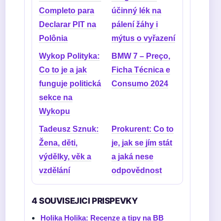
Completo para
účinný lék na
Declarar PIT na
pálení žáhy i
Polônia
mýtus o vyřazení
Wykop Polityka:
BMW 7 – Preço,
Co to je a jak
Ficha Técnica e
funguje politická
Consumo 2024
sekce na
Wykopu
Tadeusz Sznuk:
Prokurent: Co to
Žena, děti,
je, jak se jím stát
výdělky, věk a
a jaká nese
vzdělání
odpovědnost
4 SOUVISEJICI PRISPEVKY
Holika Holika: Recenze a tipy na BB