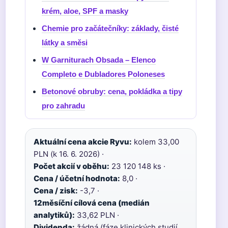
krém, aloe, SPF a masky
Chemie pro začátečníky: základy, čisté
látky a směsi
W Garniturach Obsada – Elenco
Completo e Dubladores Poloneses
Betonové obruby: cena, pokládka a tipy
pro zahradu
Aktuální cena akcie Ryvu:
kolem 33,00
PLN (k 16. 6. 2026) ·
Počet akcií v oběhu:
23 120 148 ks ·
Cena / účetní hodnota:
8,0 ·
Cena / zisk:
-3,7 ·
12měsíční cílová cena (medián
analytiků):
33,62 PLN ·
Dividenda:
žádná (fáze klinických studií,