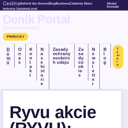
Cestina
Behind the Scenes
Blog
Business
Celebrity News
Hledat
Kontakt
Industry Updates
Local
Deník Portal
Den Denni briefing
PRIRUCKY
D
O
K
N
Zasady
Za
N
B
T
e
o
n
o
a
ochrany
sa
e
l
m
m
a
n
s
osobnic
dy
w
o
a
u
s
t
e
h udaju
co
s
g
t
a
a
hi
ok
l
k
st
ie
e
t
o
s
tt
ri
e
e
r
Ryvu akcie