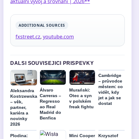
aktuální vývoj a srovnání | 2026**
ADDITIONAL SOURCES
fxstreet.cz
,
youtube.com
DALSI SOUVISEJICI PRISPEVKY
Cambridge
– průvodce
městem: co
Álvaro
Murański:
Aleksandra
vidět, kdy
Carreras –
Otec a syn
Kostrzewska
jet a jak se
Regresso
v polském
– věk,
dostat
ao Real
freak fightu
partner,
Madrid do
kariéra a
Benfica
novinky
2026
Plodina:
Mini Cooper
Krzysztof