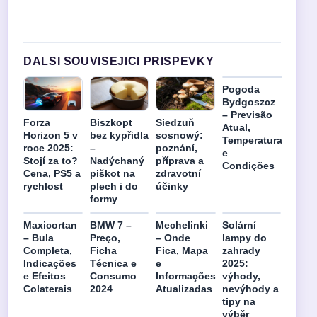
DALSI SOUVISEJICI PRISPEVKY
Pogoda
Bydgoszcz
– Previsão
Forza
Biszkopt
Siedzuň
Atual,
Horizon 5 v
bez kypřidla
sosnowý:
Temperatura
roce 2025:
–
poznání,
e
Stojí za to?
Nadýchaný
příprava a
Condições
Cena, PS5 a
piškot na
zdravotní
rychlost
plech i do
účinky
formy
Maxicortan
BMW 7 –
Mechelinki
Solární
– Bula
Preço,
– Onde
lampy do
Completa,
Ficha
Fica, Mapa
zahrady
Indicações
Técnica e
e
2025:
e Efeitos
Consumo
Informações
výhody,
Colaterais
2024
Atualizadas
nevýhody a
tipy na
výběr