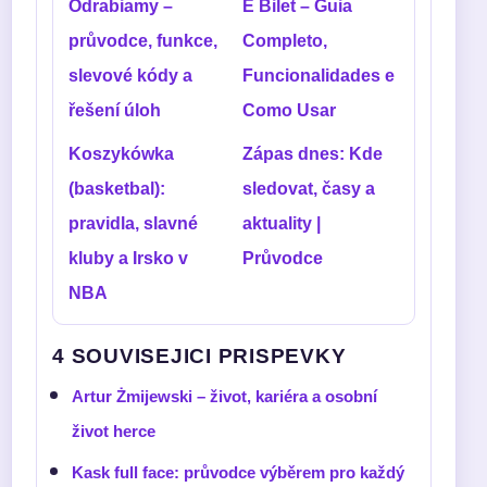
Odrabiamy –
E Bilet – Guia
průvodce, funkce,
Completo,
slevové kódy a
Funcionalidades e
řešení úloh
Como Usar
Koszykówka
Zápas dnes: Kde
(basketbal):
sledovat, časy a
pravidla, slavné
aktuality |
kluby a Irsko v
Průvodce
NBA
4 SOUVISEJICI PRISPEVKY
Artur Żmijewski – život, kariéra a osobní
život herce
Kask full face: průvodce výběrem pro každý