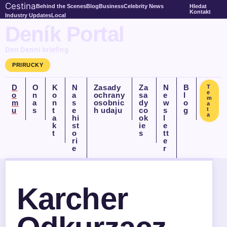
Cestina
Behind the Scenes
Blog
Business
Celebrity News
Hledat
Kontakt
Industry Updates
Local
Deník Portal
Den Denni briefing
PRIRUCKY
D
O
K
N
Zasady
Za
N
B
T
e
o
n
o
a
ochrany
sa
e
l
m
m
a
n
s
osobnic
dy
w
o
a
u
s
t
e
h udaju
co
s
g
t
a
a
hi
ok
l
k
st
ie
e
t
o
s
tt
ri
e
e
r
Karcher