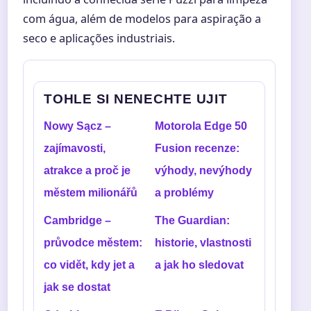
com água, além de modelos para aspiração a
seco e aplicações industriais.
TOHLE SI NENECHTE UJIT
Nowy Sącz –
Motorola Edge 50
zajímavosti,
Fusion recenze:
atrakce a proč je
výhody, nevýhody
městem milionářů
a problémy
Cambridge –
The Guardian:
průvodce městem:
historie, vlastnosti
co vidět, kdy jet a
a jak ho sledovat
jak se dostat