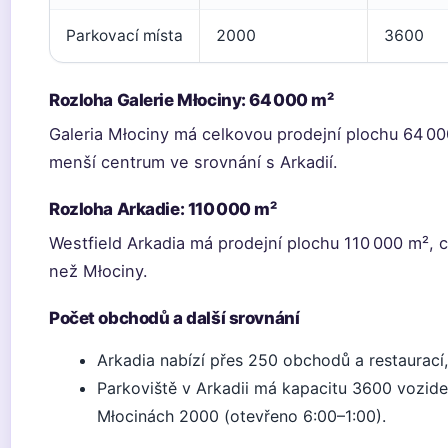
Parkovací místa
2000
3600
Rozloha Galerie Młociny: 64 000 m²
Galeria Młociny má celkovou prodejní plochu 64 000
menší centrum ve srovnání s Arkadií.
Rozloha Arkadie: 110 000 m²
Westfield Arkadia má prodejní plochu 110 000 m², c
než Młociny.
Počet obchodů a další srovnání
Arkadia nabízí přes 250 obchodů a restaurací
Parkoviště v Arkadii má kapacitu 3600 vozide
Młocinách 2000 (otevřeno 6:00–1:00).