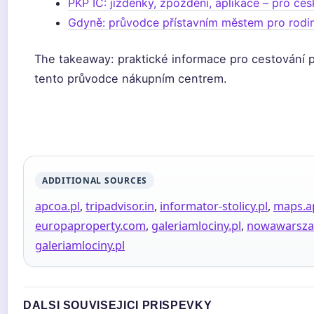
PKP IC: jízdenky, zpoždění, aplikace – pro če
Gdyně: průvodce přístavním městem pro rodi
The takeaway: praktické informace pro cestování p
tento průvodce nákupním centrem.
ADDITIONAL SOURCES
apcoa.pl
,
tripadvisor.in
,
informator-stolicy.pl
,
maps.a
europaproperty.com
,
galeriamlociny.pl
,
nowawarsza
galeriamlociny.pl
DALSI SOUVISEJICI PRISPEVKY