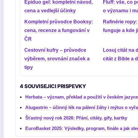
Epiduo gel: kompletní návod,
Fluff: vše, co 
cena a vedlejší účinky
o významu i ma
Kompletní průvodce Booksy:
Rafinérie ropy: 
cena, recenze a fungování v
funguje a kde j
ČR
Cestovní kufry – průvodce
Losuj citát na
výběrem, srovnání značek a
citát z Bible a 
tipy
4 SOUVISEJICI PRISPEVKY
Herbata – význam, překlad a použití v českém jazyce
Alugastrin – účinný lék na pálení žáhy i mýtus o vyř
Šťastný nový rok 2026: Přání, citáty, gify, kartky
EuroBasket 2025: Výsledky, program, finále a jak sl