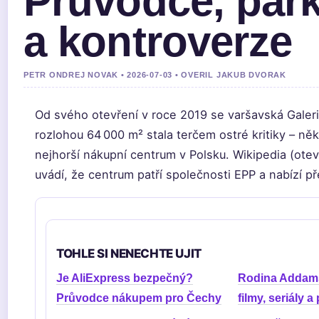
Průvodce, par
a kontroverze
PETR ONDREJ NOVAK • 2026-07-03 • OVERIL JAKUB DVORAK
Od svého otevření v roce 2019 se varšavská Galeri
rozlohou 64 000 m² stala terčem ostré kritiky – někt
nejhorší nákupní centrum v Polsku. Wikipedia (ote
uvádí, že centrum patří společnosti EPP a nabízí 
TOHLE SI NENECHTE UJIT
Je AliExpress bezpečný?
Rodina Addam
Průvodce nákupem pro Čechy
filmy, seriály 