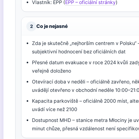
Vlastník: EPP (
EPP – oficiální stránky
)
Co je nejasné
2
Zda je skutečně „nejhorším centrem v Polsku“ –
subjektivní hodnocení bez oficiálních dat
Přesné datum evakuace v roce 2024 kvůli zad
veřejně doloženo
Otevírací doba v neděli – oficiálně zavřeno, ně
uvádějí otevřeno v obchodní neděle 10:00–21:
Kapacita parkoviště – oficiálně 2000 míst, alte
uvádí více než 2100
Dostupnost MHD – stanice metra Młociny je u
minut chůze, přesná vzdálenost není specifik