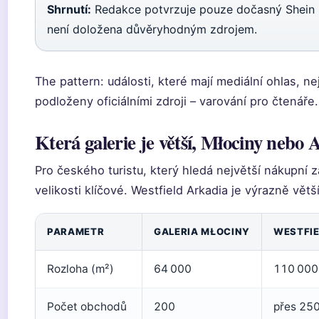
Shrnutí:
Redakce potvrzuje pouze dočasný Shein
není doložena důvěryhodným zdrojem.
The pattern: události, které mají mediální ohlas, n
podloženy oficiálními zdroji – varování pro čtenáře.
Která galerie je větší, Młociny nebo
Pro českého turistu, který hledá největší nákupní z
velikosti klíčové. Westfield Arkadia je výrazně větší,
PARAMETR
GALERIA MŁOCINY
WESTFIE
Rozloha (m²)
64 000
110 000
Počet obchodů
200
přes 25