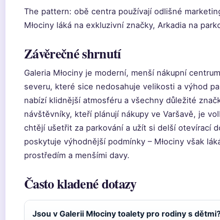
The pattern: obě centra používají odlišné marketin
Młociny láká na exkluzivní značky, Arkadia na park
Závěrečné shrnutí
Galeria Młociny je moderní, menší nákupní centru
severu, které sice nedosahuje velikosti a výhod pa
nabízí klidnější atmosféru a všechny důležité znač
návštěvníky, kteří plánují nákupy ve Varšavě, je vo
chtějí ušetřit za parkování a užít si delší otevírací 
poskytuje výhodnější podmínky – Młociny však lá
prostředím a menšími davy.
Často kladené dotazy
Jsou v Galerii Młociny toalety pro rodiny s dětmi