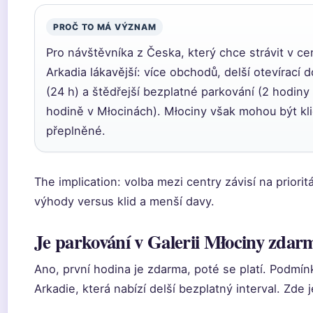
PROČ TO MÁ VÝZNAM
Pro návštěvníka z Česka, který chce strávit v cen
Arkadia lákavější: více obchodů, delší otevírací 
(24 h) a štědřejší bezplatné parkování (2 hodiny
hodině v Młocinách). Młociny však mohou být kl
přeplněné.
The implication: volba mezi centry závisí na priorit
výhody versus klid a menší davy.
Je parkování v Galerii Młociny zdar
Ano, první hodina je zdarma, poté se platí. Podmínk
Arkadie, která nabízí delší bezplatný interval. Zde 