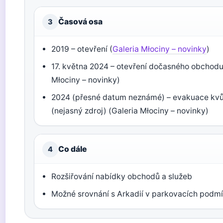
Časová osa
3
2019 – otevření (
Galeria Młociny – novinky
)
17. května 2024 – otevření dočasného obchodu
Młociny – novinky)
2024 (přesné datum neznámé) – evakuace kvůl
(nejasný zdroj) (Galeria Młociny – novinky)
Co dále
4
Rozšiřování nabídky obchodů a služeb
Možné srovnání s Arkadií v parkovacích podm