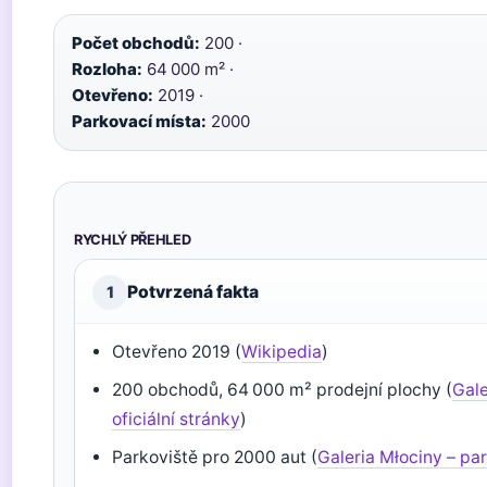
Počet obchodů:
200 ·
Rozloha:
64 000 m² ·
Otevřeno:
2019 ·
Parkovací místa:
2000
RYCHLÝ PŘEHLED
Potvrzená fakta
1
Otevřeno 2019 (
Wikipedia
)
200 obchodů, 64 000 m² prodejní plochy (
Gale
oficiální stránky
)
Parkoviště pro 2000 aut (
Galeria Młociny – pa