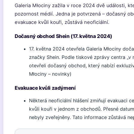
Galeria Młociny zažila v roce 2024 dvě události, kte
pozornost médií. Jedna je potvrzená – dočasný ob
evakuace kvůli kouři, zůstává neoficiální.
Dočasný obchod Shein (17. května 2024)
17. května 2024 otevřela Galeria Młociny do
značky Shein. Podle tiskové zprávy centra „v 
otevřeli dočasný obchod, který nabízí exkluzivn
Młociny – novinky)
Evakuace kvůli zadýmení
Některá neoficiální hlášení zmiňují evakuaci c
kvůli kouři v jednom z obchodů. Přesné datum a
nebyly zveřejněny. Tato informace zůstává ne