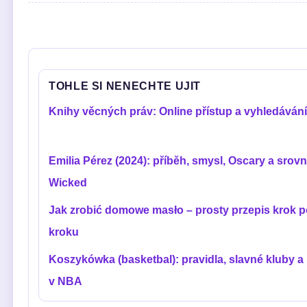
TOHLE SI NENECHTE UJIT
Knihy věcných práv: Online přístup a vyhledávání
Emilia Pérez (2024): příběh, smysl, Oscary a srovn
Wicked
Jak zrobić domowe masło – prosty przepis krok p
kroku
Koszykówka (basketbal): pravidla, slavné kluby a 
v NBA