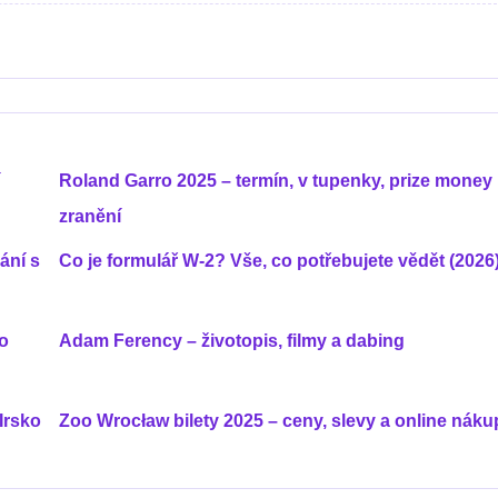
Roland Garro 2025 – termín, v tupenky, prize money 
zranění
ání s
Co je formulář W-2? Vše, co potřebujete vědět (2026
o
Adam Ferency – životopis, filmy a dabing
Irsko
Zoo Wrocław bilety 2025 – ceny, slevy a online náku