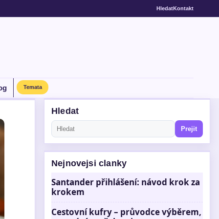
Hledat
Kontakt
og
Temata
Hledat
Prejit
Nejnovejsi clanky
Santander přihlášení: návod krok za
krokem
Cestovní kufry – průvodce výběrem,