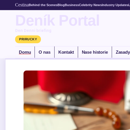
Cestina
Behind the Scenes
Blog
Business
Celebrity News
Industry Updates
L
Deník Portal
Den Denni briefing
PRIRUCKY
Domu
O nas
Kontakt
Nase historie
Zasady