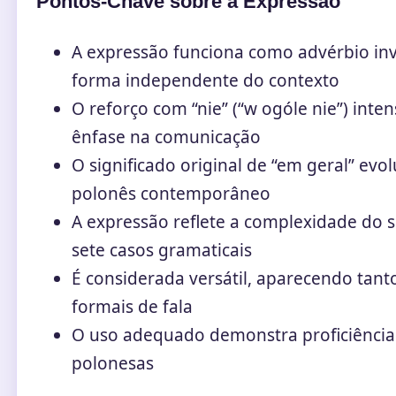
Pontos-Chave sobre a Expressão
A expressão funciona como advérbio in
forma independente do contexto
O reforço com “nie” (“w ogóle nie”) inte
ênfase na comunicação
O significado original de “em geral” e
polonês contemporâneo
A expressão reflete a complexidade do 
sete casos gramaticais
É considerada versátil, aparecendo tan
formais de fala
O uso adequado demonstra proficiência
polonesas