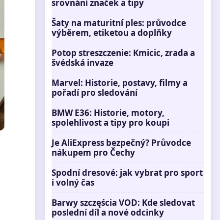
srovnání značek a tipy
Šaty na maturitní ples: průvodce
výběrem, etiketou a doplňky
Potop streszczenie: Kmicic, zrada a
švédská invaze
Marvel: Historie, postavy, filmy a
pořadí pro sledování
BMW E36: Historie, motory,
spolehlivost a tipy pro koupi
Je AliExpress bezpečný? Průvodce
nákupem pro Čechy
Spodní dresové: jak vybrat pro sport
i volný čas
Barwy szczęścia VOD: Kde sledovat
poslední díl a nové odcinky