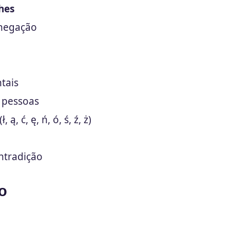
hes
 negação
tais
 pessoas
 ą, ć, ę, ń, ó, ś, ź, ż)
ntradição
o