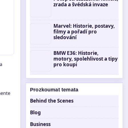
zrada a švédská invaze
Marvel: Historie, postavy,
filmy a pořadí pro
sledování
BMW E36: Historie,
motory, spolehlivost a tipy
a
pro koupi
Prozkoumat temata
mente
Behind the Scenes
Blog
Business