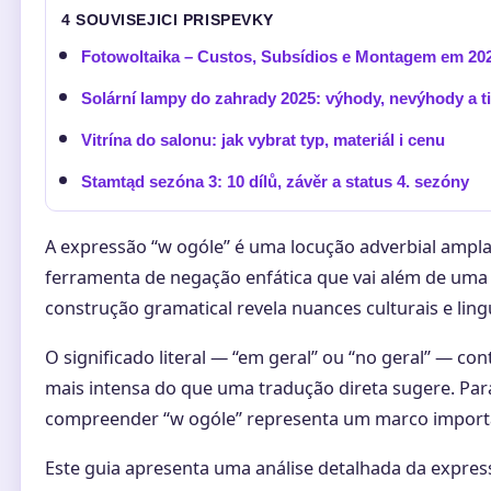
4 SOUVISEJICI PRISPEVKY
Fotowoltaika – Custos, Subsídios e Montagem em 20
Solární lampy do zahrady 2025: výhody, nevýhody a t
Vitrína do salonu: jak vybrat typ, materiál i cenu
Stamtąd sezóna 3: 10 dílů, závěr a status 4. sezóny
A expressão “w ogóle” é uma locução adverbial ampl
ferramenta de negação enfática que vai além de uma 
construção gramatical revela nuances culturais e lingu
O significado literal — “em geral” ou “no geral” — c
mais intensa do que uma tradução direta sugere. Par
compreender “w ogóle” representa um marco import
Este guia apresenta uma análise detalhada da expres