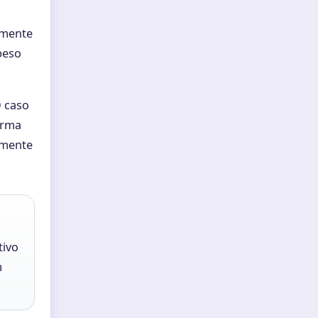
amente
peso
O caso
orma
almente
tivo
m