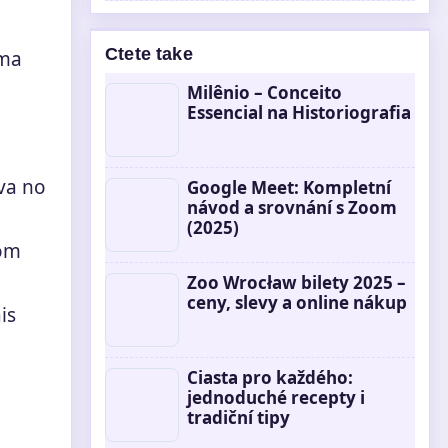
Ctete take
sma
Milênio – Conceito
Essencial na Historiografia
va no
Google Meet: Kompletní
návod a srovnání s Zoom
(2025)
com
Zoo Wrocław bilety 2025 –
ceny, slevy a online nákup
is
Ciasta pro každého:
jednoduché recepty i
tradiční tipy