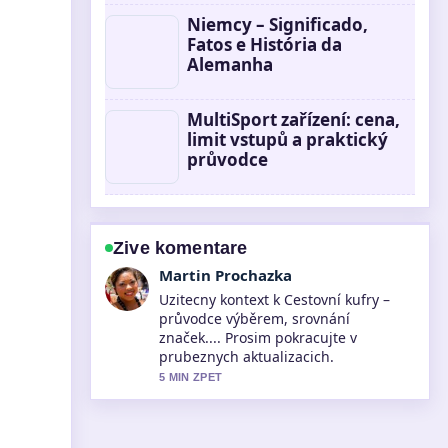
Niemcy – Significado,
Fatos e História da
Alemanha
MultiSport zařízení: cena,
limit vstupů a praktický
průvodce
Zive komentare
Eva Kucerova
Pokryti tematu Šaty na maturitní ples:
průvodce výběrem, etiketou... pusobi
solidne a snadno se sleduje.
7 MIN ZPET