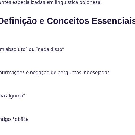
ntes especializadas em linguística polonesa.
Definição e Conceitos Essenciai
em absoluto” ou “nada disso”
e afirmações e negação de perguntas indesejadas
rma alguma”
antigo *obščь