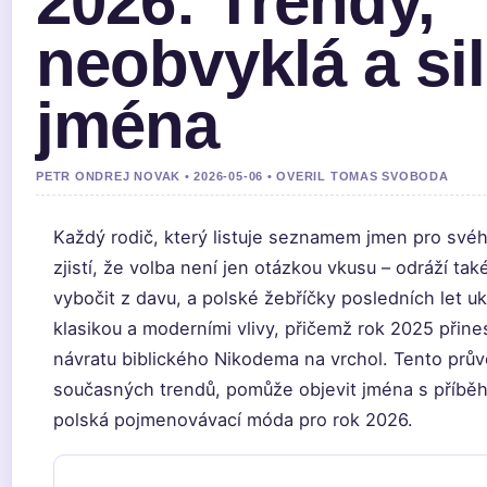
2026: Trendy,
neobvyklá a si
jména
PETR ONDREJ NOVAK • 2026-05-06 • OVERIL TOMAS SVOBODA
Každý rodič, který listuje seznamem jmen pro své
zjistí, že volba není jen otázkou vkusu – odráží tak
vybočit z davu, a polské žebříčky posledních let uk
klasikou a moderními vlivy, přičemž rok 2025 přin
návratu biblického Nikodema na vrchol. Tento prů
současných trendů, pomůže objevit jména s příběh
polská pojmenovávací móda pro rok 2026.