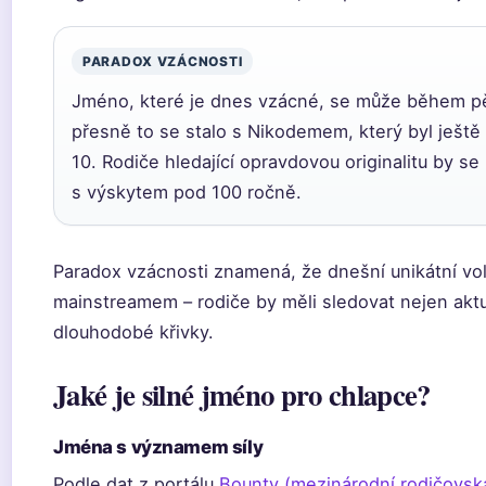
PARADOX VZÁCNOSTI
Jméno, které je dnes vzácné, se může během pět
přesně to se stalo s Nikodemem, který byl ješt
10. Rodiče hledající opravdovou originalitu by se
s výskytem pod 100 ročně.
Paradox vzácnosti znamená, že dnešní unikátní vol
mainstreamem – rodiče by měli sledovat nejen aktuál
dlouhodobé křivky.
Jaké je silné jméno pro chlapce?
Jména s významem síly
Podle dat z portálu
Bounty (mezinárodní rodičovsk