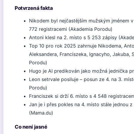
Potvrzená fakta
Nikodem byl nejčastějším mužským jménem v 
772 registracemi (Akademia Porodu)
Antoni klesl na 2. místo s 5 253 zápisy (Aka
Top 10 pro rok 2025 zahrnuje Nikodema, Anto
Aleksandera, Franciszeka, Ignacyho, Jakuba, 
Porodu)
Hugo je AI predikován jako možná jednička pr
Leon setrvale posiluje – posun ze 4. na 3. mí
Porodu)
Franciszek si drží 6. místo s 4 548 registrac
Jan je i přes pokles na 4. místo stále jednou z
(Mama.du)
Co není jasné