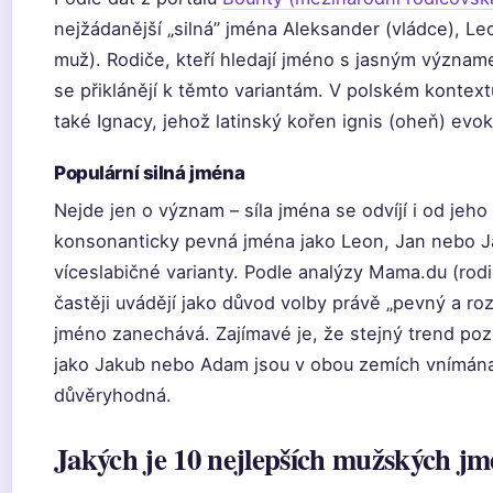
nejžádanější „silná” jména Aleksander (vládce), Leo
muž). Rodiče, kteří hledají jméno s jasným význam
se přiklánějí k těmto variantám. V polském kontext
také Ignacy, jehož latinský kořen ignis (oheň) evok
Populární silná jména
Nejde jen o význam – síla jména se odvíjí i od jeho
konsonanticky pevná jména jako Leon, Jan nebo J
víceslabičné varianty. Podle analýzy Mama.du (rod
častěji uvádějí jako důvod volby právě „pevný a ro
jméno zanechává. Zajímavé je, že stejný trend po
jako Jakub nebo Adam jsou v obou zemích vnímána
důvěryhodná.
Jakých je 10 nejlepších mužských j