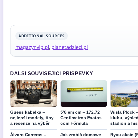
ADDITIONAL SOURCES
magazynvip.pl
,
planetadzieci.pl
DALSI SOUVISEJICI PRISPEVKY
Guess kabelka –
5’8 em cm – 172,72
Wisła Płock –
nejlepší modely, tipy
Centímetros Exatos
klubu, výsle
a recenze na výběr
com Fórmula
stadion a his
Álvaro Carreras –
Jak zrobić domowe
Ryvu akcie (