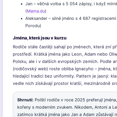
Jan – věčná volba s 5 054 zápisy, i když mírně
(
Mama.du
)
Aleksander – silné jméno s 4 687 registracemi
Porodu)
Jména, která jsou v kurzu
Rodiče stále častěji sahají po jménech, která zní 
prostředí. Krátká jména jako Leon, Adam nebo Oliw
Polsku, ale i v dalších evropských zemích. Podle
(rodičovský web) roste obliba Ignacyho – jména, kt
hledající tradici bez uniformity. Pattern je jasný: k
vedle nich získávají prostor kratší, mezinárodně sr
Shrnutí:
Polští rodiče v roce 2025 preferují jména,
kořeny s moderním zvukem. Nikodem, Antoni a Le
zatímco krátká jména jako Jan a Adam zůstávají n