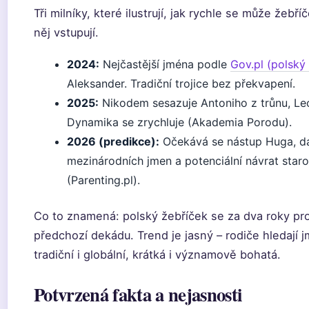
Tři milníky, které ilustrují, jak rychle se může žebří
něj vstupují.
2024:
Nejčastější jména podle
Gov.pl (polský 
Aleksander. Tradiční trojice bez překvapení.
2025:
Nikodem sesazuje Antoniho z trůnu, Leon
Dynamika se zrychluje (Akademia Porodu).
2026 (predikce):
Očekává se nástup Huga, dal
mezinárodních jmen a potenciální návrat star
(Parenting.pl).
Co to znamená: polský žebříček se za dva roky pro
předchozí dekádu. Trend je jasný – rodiče hledají 
tradiční i globální, krátká i významově bohatá.
Potvrzená fakta a nejasnosti