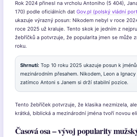
Rok 2024 přinesl na vrcholu Antoniho (5 404), Jan
170) podle oficiálních dat
Gov.pl (polský vládní port
ukazuje výrazný posun: Nikodem nebyl v roce 2024 
roce 2025 už kraluje. Tento skok je jedním z nejpru
žebříčků a potvrzuje, že popularita jmen se může
roku.
Shrnutí:
Top 10 roku 2025 ukazuje posun k jménů
mezinárodním přesahem. Nikodem, Leon a Ignacy vyt
zatímco Antoni s Janem si drží stabilní pozice.
Tento žebříček potvrzuje, že klasika nezmizela, a
krátká, biblická a mezinárodní jména tvoří novou eli
Časová osa – vývoj popularity mužsk