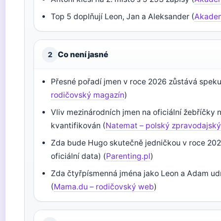
Top 5 doplňují Leon, Jan a Aleksander (
Akadem
Co není jasné
2
Přesné pořadí jmen v roce 2026 zůstává spekul
rodičovský magazín
)
Vliv mezinárodních jmen na oficiální žebříčky 
kvantifikován (
Natemat – polský zpravodajský
Zda bude Hugo skutečně jedničkou v roce 2026 
oficiální data) (
Parenting.pl
)
Zda čtyřpísmenná jména jako Leon a Adam udr
(
Mama.du – rodičovský web
)