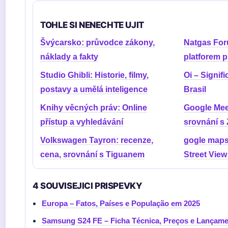
TOHLE SI NENECHTE UJIT
Švýcarsko: průvodce zákony,
Natgas For
náklady a fakty
platforem p
Studio Ghibli: Historie, filmy,
Oi – Signif
postavy a umělá inteligence
Brasil
Knihy věcných práv: Online
Google Mee
přístup a vyhledávání
srovnání s
Volkswagen Tayron: recenze,
gogle maps 
cena, srovnání s Tiguanem
Street View
4 SOUVISEJICI PRISPEVKY
Europa – Fatos, Países e População em 2025
Samsung S24 FE – Ficha Técnica, Preços e Lançam