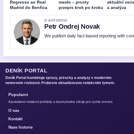
Regresso ao Real
masło – prosty
aktuální cen
Madrid do Benfica
przepis krok po kroku
a analýza
O AUTOROVI
Petr Ondrej Novak
We publish daily fact-based reporting with cont
DENÍK PORTAL
Deník Portal kombinuje zpravy, prirucky a analyzy v modernim
newsroom rozlozeni. Prubezne aktualizovano redakcnim tymem.
Popularni
Kazdodenni redakcni prehledy a duveryhodne zdroje pro rychle overeni.
O nas
Kontakt
Nase historie