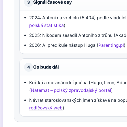
Signál časové osy
3
2024: Antoni na vrcholu (5 404) podle vládních
polská statistika
)
2025: Nikodem sesadil Antoniho z trůnu (Aka
2026: AI predikuje nástup Huga (
Parenting.pl
)
Co bude dál
4
Krátká a mezinárodní jména (Hugo, Leon, Adam)
(
Natemat – polský zpravodajský portál
)
Návrat staroslovanských jmen získává na popul
rodičovský web
)