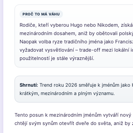
PROČ TO MÁ VÁHU
Rodiče, kteří vyberou Hugo nebo Nikodem, získá
mezinárodním dosahem, aniž by obětovali polský 
Naopak volba ryze tradičního jména jako Francis
vyžadovat vysvětlování – trade-off mezi lokální i
použitelností je stále výraznější.
Shrnutí:
Trend roku 2026 směřuje k jménům jako 
krátkým, mezinárodním a plným významu.
Tento posun k mezinárodním jménům vytváří nový s
chtějí svým synům otevřít dveře do světa, aniž by zt