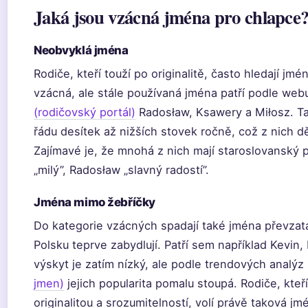
Jaká jsou vzácná jména pro chlapce
Neobvyklá jména
Rodiče, kteří touží po originalitě, často hledají jm
vzácná, ale stále používaná jména patří podle we
(rodičovský portál)
Radosław, Ksawery a Miłosz. Ta
řádu desítek až nižších stovek ročně, což z nich d
Zajímavé je, že mnohá z nich mají staroslovanský
„milý”, Radosław „slavný radostí”.
Jména mimo žebříčky
Do kategorie vzácných spadají také jména převzatá 
Polsku teprve zabydlují. Patří sem například Kevin
výskyt je zatím nízký, ale podle trendových analýz
jmen)
jejich popularita pomalu stoupá. Rodiče, kteř
originalitou a srozumitelností, volí právě taková jm