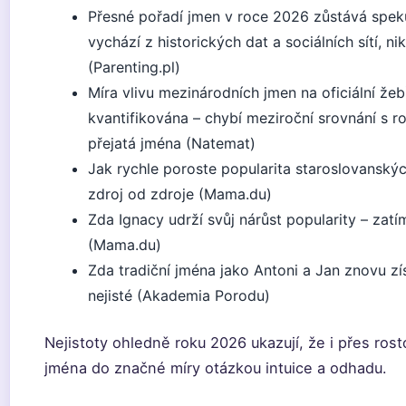
Přesné pořadí jmen v roce 2026 zůstává spekul
vychází z historických dat a sociálních sítí, ni
(Parenting.pl)
Míra vlivu mezinárodních jmen na oficiální žeb
kvantifikována – chybí meziroční srovnání s r
přejatá jména (Natemat)
Jak rychle poroste popularita staroslovanskýc
zdroj od zdroje (Mama.du)
Zda Ignacy udrží svůj nárůst popularity – zat
(Mama.du)
Zda tradiční jména jako Antoni a Jan znovu zí
nejisté (Akademia Porodu)
Nejistoty ohledně roku 2026 ukazují, že i přes ros
jména do značné míry otázkou intuice a odhadu.