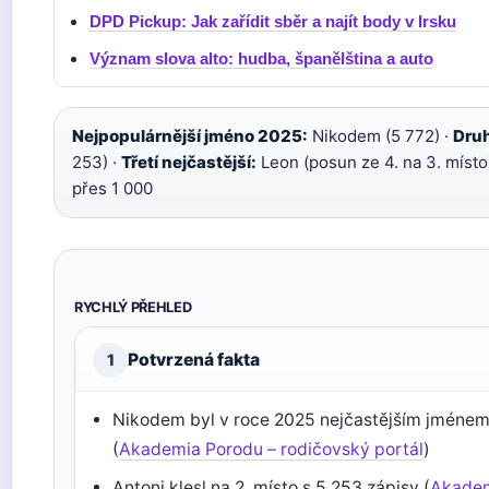
DPD Pickup: Jak zařídit sběr a najít body v Irsku
Význam slova alto: hudba, španělština a auto
Nejpopulárnější jméno 2025:
Nikodem (5 772) ·
Druh
253) ·
Třetí nejčastější:
Leon (posun ze 4. na 3. místo
přes 1 000
RYCHLÝ PŘEHLED
Potvrzená fakta
1
Nikodem byl v roce 2025 nejčastějším jménem 
(
Akademia Porodu – rodičovský portál
)
Antoni klesl na 2. místo s 5 253 zápisy (
Akadem