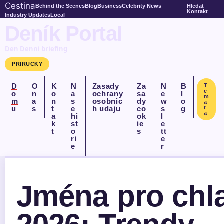
Cestina
Behind the Scenes
Blog
Business
Celebrity News
Hledat
Kontakt
Industry Updates
Local
Deník Portal
Den Denni briefing
PRIRUCKY
D
O
K
N
Zasady
Za
N
B
T
e
o
n
o
a
ochrany
sa
e
l
m
m
a
n
s
osobnic
dy
w
o
a
u
s
t
e
h udaju
co
s
g
t
a
a
hi
ok
l
k
st
ie
e
t
o
s
tt
ri
e
e
r
Jména pro chl