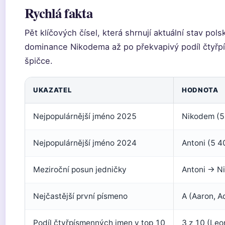
Rychlá fakta
Pět klíčových čísel, která shrnují aktuální stav po
dominance Nikodema až po překvapivý podíl čtyřp
špičce.
UKAZATEL
HODNOTA
Nejpopulárnější jméno 2025
Nikodem (5 
Nejpopulárnější jméno 2024
Antoni (5 4
Meziroční posun jedničky
Antoni → N
Nejčastější první písmeno
A (Aaron, A
Podíl čtyřpísmenných jmen v top 10
3 z 10 (Leo