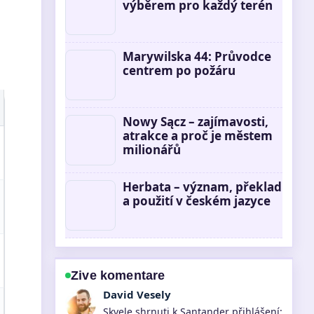
výběrem pro každý terén
Marywilska 44: Průvodce
centrem po požáru
Nowy Sącz – zajímavosti,
atrakce a proč je městem
milionářů
Herbata – význam, překlad
a použití v českém jazyce
Zive komentare
David Vesely
Skvele shrnuti k Santander přihlášení: