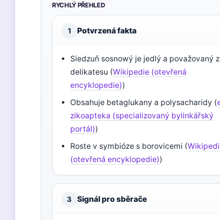
RYCHLÝ PŘEHLED
Potvrzená fakta
1
Siedzuň sosnowý je jedlý a považovaný 
delikatesu (
Wikipedie (otevřená
encyklopedie)
)
Obsahuje betaglukany a polysacharidy (
zikoapteka (specializovaný bylinkářský
portál)
)
Roste v symbióze s borovicemi (
Wikiped
(otevřená encyklopedie)
)
Signál pro sběrače
3