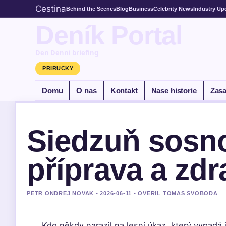
Cestina
Behind the Scenes
Blog
Business
Celebrity News
Industry Up
Deník Portal
Den Denni briefing
PRIRUCKY
Domu
O nas
Kontakt
Nase historie
Zasa
Siedzuň sosn
příprava a zdr
PETR ONDREJ NOVAK • 2026-06-11 • OVERIL TOMAS SVOBODA
Kdo někdy narazil na lesní úkaz, který vypadá