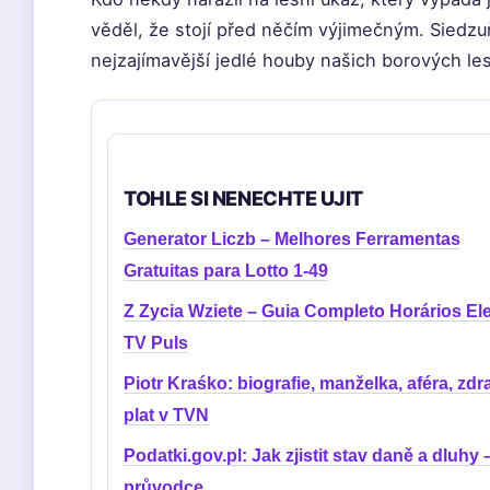
věděl, že stojí před něčím výjimečným. Siedzu
nejzajímavější jedlé houby našich borových le
TOHLE SI NENECHTE UJIT
Generator Liczb – Melhores Ferramentas
Gratuitas para Lotto 1-49
Z Zycia Wziete – Guia Completo Horários El
TV Puls
Piotr Kraśko: biografie, manželka, aféra, zdra
plat v TVN
Podatki.gov.pl: Jak zjistit stav daně a dluhy 
průvodce