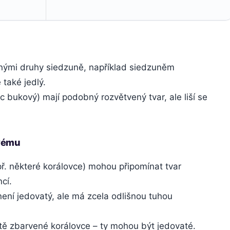
ými druhy siedzuně, například siedzuněm
 také jedlý.
c bukový) mají podobný rozvětvený tvar, ale liší se
vému
ř. některé korálovce) mohou připomínat tvar
ncí.
ení jedovatý, ale má zcela odlišnou tuhou
lutě zbarvené korálovce – ty mohou být jedovaté.