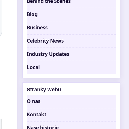
Behind the Scenes
Blog
Business
Celebrity News
Industry Updates
Local
Stranky webu
O nas
Kontakt
Nase historie