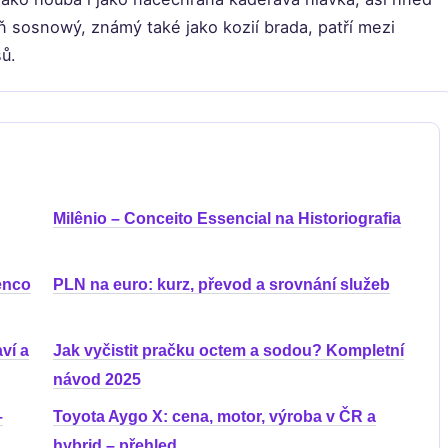
ň sosnowý, známý také jako kozií brada, patří mezi
sů.
Milênio – Conceito Essencial na Historiografia
enco
PLN na euro: kurz, převod a srovnání služeb
ví a
Jak vyčistit pračku octem a sodou? Kompletní
návod 2025
–
Toyota Aygo X: cena, motor, výroba v ČR a
hybrid – přehled