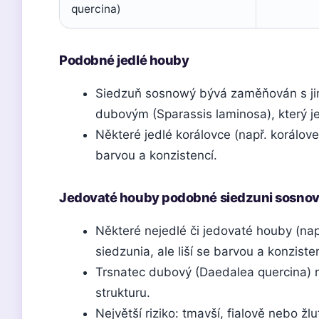
quercina)
Podobné jedlé houby
Siedzuň sosnowý bývá zaměňován s jin
dubovým (Sparassis laminosa), který je
Některé jedlé korálovce (např. korálove
barvou a konzistencí.
Jedovaté houby podobné siedzuni sosno
Některé nejedlé či jedovaté houby (nap
siedzunia, ale liší se barvou a konziste
Trsnatec dubový (Daedalea quercina) n
strukturu.
Největší riziko: tmavší, fialově nebo ž