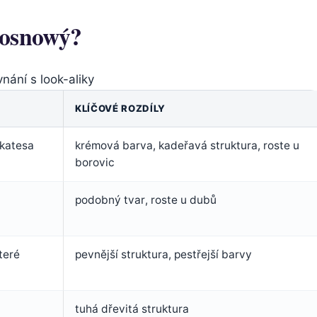
 sosnowý?
nání s look-aliky
KLÍČOVÉ ROZDÍLY
ikatesa
krémová barva, kadeřavá struktura, roste u
borovic
podobný tvar, roste u dubů
teré
pevnější struktura, pestřejší barvy
tuhá dřevitá struktura