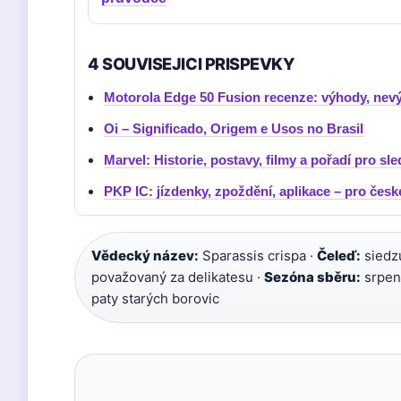
4 SOUVISEJICI PRISPEVKY
Motorola Edge 50 Fusion recenze: výhody, nev
Oi – Significado, Origem e Usos no Brasil
Marvel: Historie, postavy, filmy a pořadí pro sl
PKP IC: jízdenky, zpoždění, aplikace – pro česk
Vědecký název:
Sparassis crispa ·
Čeleď:
siedz
považovaný za delikatesu ·
Sezóna sběru:
srpen 
paty starých borovic