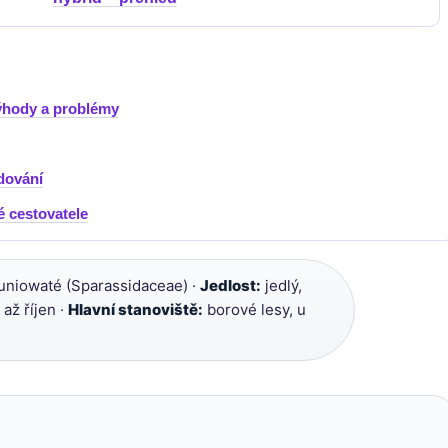
ýhody a problémy
edování
é cestovatele
uniowaté (Sparassidaceae) ·
Jedlost:
jedlý,
až říjen ·
Hlavní stanoviště:
borové lesy, u