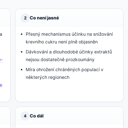
Co není jasné
2
za
Přesný mechanismus účinku na snižování
krevního cukru není plně objasněn
Dávkování a dlouhodobé účinky extraktů
e-
nejsou dostatečně prozkoumány
Míra ohrožení chráněných populací v
některých regionech
ie
Co dál
4