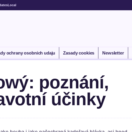
dates
Local
dy ochrany osobnich udaju
Zasady cookies
Newsletter
owý: poznání,
avotní účinky
 jako houba i jako načechraná kadeřavá hlávka, asi hned