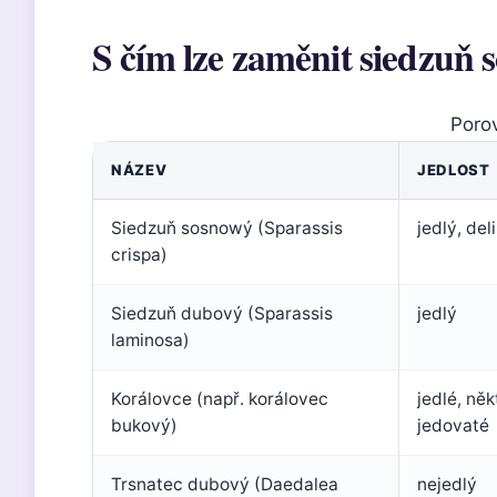
S čím lze zaměnit siedzuň
Porov
NÁZEV
JEDLOST
Siedzuň sosnowý (Sparassis
jedlý, del
crispa)
Siedzuň dubový (Sparassis
jedlý
laminosa)
Korálovce (např. korálovec
jedlé, něk
bukový)
jedovaté
Trsnatec dubový (Daedalea
nejedlý