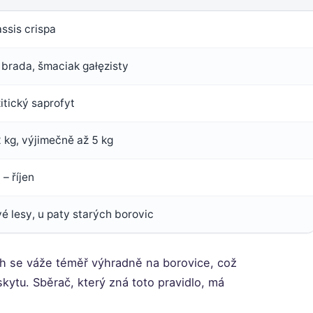
ssis crispa
 brada, šmaciak gałęzisty
itický saprofyt
 kg, výjimečně až 5 kg
 – říjen
é lesy, u paty starých borovic
uh se váže téměř výhradně na borovice, což
výskytu. Sběrač, který zná toto pravidlo, má