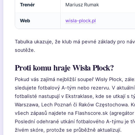
Trenér
Mariusz Rumak
Web
wisla-plock.pl
Tabulka ukazuje, že klub má pevné základy pro náv
soutěže.
Proti komu hraje Wisła Płock?
Pokud vás zajímá nejbližší soupeř Wisły Płock, zále
sledujete fotbalový A-tým nebo rezervu. V aktuál
fotbalisté nastupují v Ekstraklase, kde se utkají s 
Warszawa, Lech Poznań či Raków Częstochowa. Ko
všech zápasů najdete na Flashscore.sk (agregátor
Poslední odehrané utkání fotbalového A-týmu je t
živém skóre, protože se průběžně aktualizují.