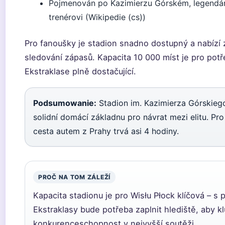
Pojmenován po Kazimierzu Górském, legendá
trenérovi (Wikipedie (cs))
Pro fanoušky je stadion snadno dostupný a nabízí 
sledování zápasů. Kapacita 10 000 míst je pro potř
Ekstraklase plně dostačující.
Podsumowanie:
Stadion im. Kazimierza Górskieg
solidní domácí základnu pro návrat mezi elitu. Pr
cesta autem z Prahy trvá asi 4 hodiny.
PROČ NA TOM ZÁLEŽÍ
Kapacita stadionu je pro Wisłu Płock klíčová – s
Ekstraklasy bude potřeba zaplnit hlediště, aby kl
konkurenceschopnost v nejvyšší soutěži.