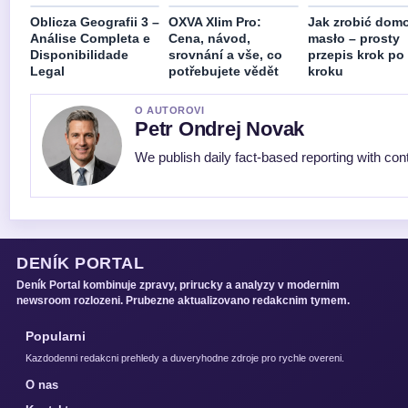
Oblicza Geografii 3 –
OXVA Xlim Pro:
Jak zrobić dom
Análise Completa e
Cena, návod,
masło – prosty
Disponibilidade
srovnání a vše, co
przepis krok po
Legal
potřebujete vědět
kroku
O AUTOROVI
Petr Ondrej Novak
We publish daily fact-based reporting with cont
DENÍK PORTAL
Deník Portal kombinuje zpravy, prirucky a analyzy v modernim
newsroom rozlozeni. Prubezne aktualizovano redakcnim tymem.
Popularni
Kazdodenni redakcni prehledy a duveryhodne zdroje pro rychle overeni.
O nas