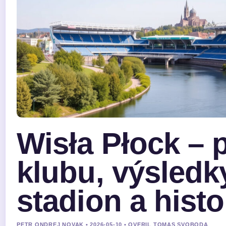
Wisła Płock – p
klubu, výsledk
stadion a histo
PETR ONDREJ NOVAK • 2026-05-10 • OVERIL TOMAS SVOBODA