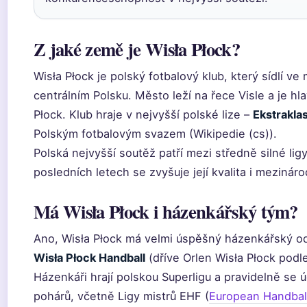
Z jaké země je Wisła Płock?
Wisła Płock je polský fotbalový klub, který sídlí v
centrálním Polsku. Město leží na řece Visle a je 
Płock. Klub hraje v nejvyšší polské lize –
Ekstrakla
Polským fotbalovým svazem (Wikipedie (cs)).
Polská nejvyšší soutěž patří mezi středně silné ligy
posledních letech se zvyšuje její kvalita i mezináro
Má Wisła Płock i házenkářský tým?
Ano, Wisła Płock má velmi úspěšný házenkářský od
Wisła Płock Handball
(dříve Orlen Wisła Płock podl
Házenkáři hrají polskou Superligu a pravidelně se 
pohárů, včetně Ligy mistrů EHF (
European Handball 