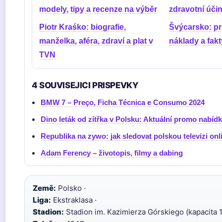
modely, tipy a recenze na výběr
zdravotní účin
Piotr Kraśko: biografie,
Švýcarsko: p
manželka, aféra, zdraví a plat v
náklady a fakt
TVN
4 SOUVISEJICI PRISPEVKY
BMW 7 – Preço, Ficha Técnica e Consumo 2024
Dino leták od zítřka v Polsku: Aktuální promo nabíd
Republika na zywo: jak sledovat polskou televizi on
Adam Ferency – životopis, filmy a dabing
Země:
Polsko ·
Liga:
Ekstraklasa ·
Stadion:
Stadion im. Kazimierza Górskiego (kapacita 1