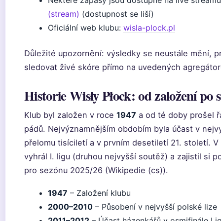
Některé zápasy jsou dostupné na live streamu
(stream)
(dostupnost se liší)
Oficiální web klubu:
wisla-plock.pl
Důležité upozornění: výsledky se neustále mění, 
sledovat živé skóre přímo na uvedených agregátor
Historie Wisły Płock: od založení po 
Klub byl založen v roce
1947
a od té doby prošel 
pádů. Nejvýznamnějším obdobím byla účast v nejvy
přelomu tisíciletí a v prvním desetiletí 21. století
vyhrál I. ligu (druhou nejvyšší soutěž) a zajistil si
pro sezónu 2025/26 (Wikipedie (cs)).
1947
– Založení klubu
2000–2010
– Působení v nejvyšší polské lize
2011–2012
– Účast házenkářů v osmifinále Li