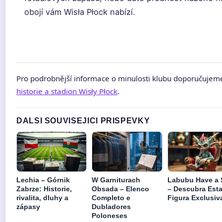
obojí vám Wisła Płock nabízí.
Pro podrobnější informace o minulosti klubu doporučujem
historie a stadion Wisły Płock
.
DALSI SOUVISEJICI PRISPEVKY
Lechia – Górnik
W Garniturach
Labubu Have a 
Zabrze: Historie,
Obsada – Elenco
– Descubra Est
rivalita, dluhy a
Completo e
Figura Exclusiv
zápasy
Dubladores
Poloneses