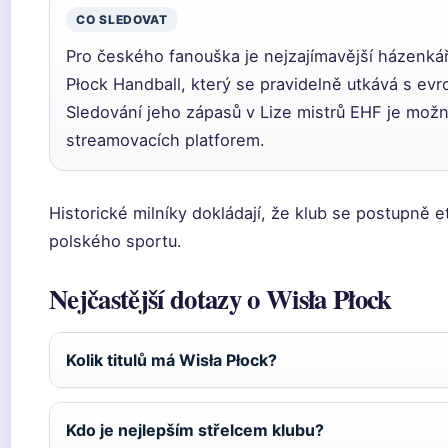
CO SLEDOVAT
Pro českého fanouška je nejzajímavější házenká
Płock Handball, který se pravidelně utkává s evr
Sledování jeho zápasů v Lize mistrů EHF je mož
streamovacích platforem.
Historické milníky dokládají, že klub se postupně et
polského sportu.
Nejčastější dotazy o Wisła Płock
Kolik titulů má Wisła Płock?
Kdo je nejlepším střelcem klubu?