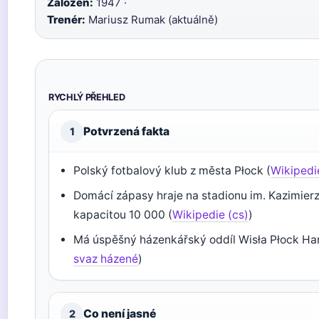
Založen:
1947 ·
Trenér:
Mariusz Rumak (aktuálně)
RYCHLÝ PŘEHLED
Potvrzená fakta
1
Polský fotbalový klub z města Płock (
Wikipedi
Domácí zápasy hraje na stadionu im. Kazimier
kapacitou 10 000 (
Wikipedie (cs)
)
Má úspěšný házenkářský oddíl Wisła Płock Han
svaz házené
)
Co není jasné
2