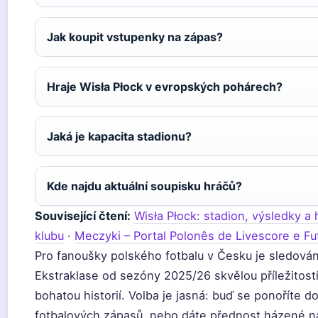
Jak koupit vstupenky na zápas?
Hraje Wisła Płock v evropských pohárech?
Jaká je kapacita stadionu?
Kde najdu aktuální soupisku hráčů?
Související čtení:
Wisła Płock: stadion, výsledky a 
klubu
·
Meczyki – Portal Polonês de Livescore e Fu
Pro fanoušky polského fotbalu v Česku je sledován
Ekstraklase od sezóny 2025/26 skvělou příležitostí
bohatou historií. Volba je jasná: buď se ponoříte d
fotbalových zápasů, nebo dáte přednost házené n