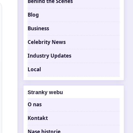
Behind the Scenes
Blog
Business
Celebrity News
Industry Updates
Local
Stranky webu
O nas
Kontakt
Nase historie