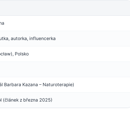
na
tka, autorka, influencerka
ocław), Polsko
l Barbara Kazana – Naturoterapie)
pl (článek z března 2025)