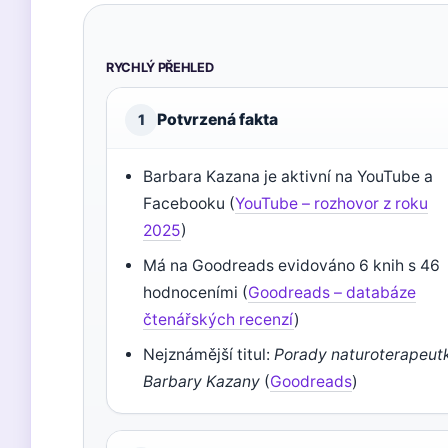
RYCHLÝ PŘEHLED
Potvrzená fakta
1
Barbara Kazana je aktivní na YouTube a
Facebooku (
YouTube – rozhovor z roku
2025
)
Má na Goodreads evidováno 6 knih s 46
hodnoceními (
Goodreads – databáze
čtenářských recenzí
)
Nejznámější titul:
Porady naturoterapeut
Barbary Kazany
(
Goodreads
)