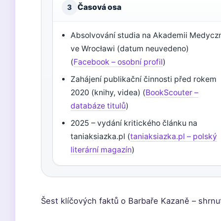
Časová osa
3
Absolvování studia na Akademii Medycz
ve Wrocławi (datum neuvedeno)
(
Facebook – osobní profil
)
Zahájení publikační činnosti před rokem
2020 (knihy, videa) (
BookScouter –
databáze titulů
)
2025 – vydání kritického článku na
taniaksiazka.pl (
taniaksiazka.pl – polský
literární magazín
)
Šest klíčových faktů o Barbaře Kazaně – shrnu