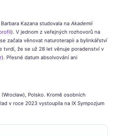
u Barbara Kazana studovala na
Akademii
rofil
). V jednom z veřejných rozhovorů na
se začala věnovat naturoterapii a bylinkářství
le tvrdí, že se už 28 let věnuje poradenství v
r
). Přesné datum absolvování ani
vi (Wrocław), Polsko. Kromě osobních
íklad v roce 2023 vystoupila na IX Sympozjum