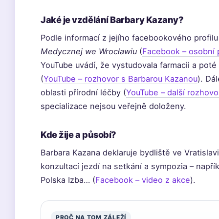
Jaké je vzdělání Barbary Kazany?
Podle informací z jejího facebookového profil
Medycznej we Wrocławiu
(
Facebook – osobní p
YouTube uvádí, že vystudovala farmacii a poté 
(
YouTube – rozhovor s Barbarou Kazanou
). Dá
oblasti přírodní léčby (
YouTube – další rozhovo
specializace nejsou veřejně doloženy.
Kde žije a působí?
Barbara Kazana deklaruje bydliště ve Vratisla
konzultací jezdí na setkání a sympozia – např
Polska Izba… (
Facebook – video z akce
).
PROČ NA TOM ZÁLEŽÍ