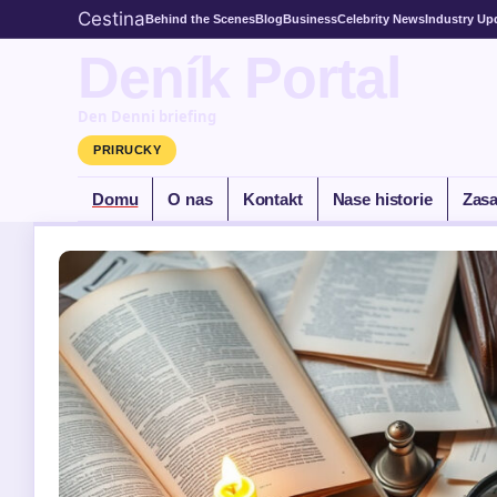
Cestina
Behind the Scenes
Blog
Business
Celebrity News
Industry Up
Deník Portal
Den Denni briefing
PRIRUCKY
Domu
O nas
Kontakt
Nase historie
Zasa