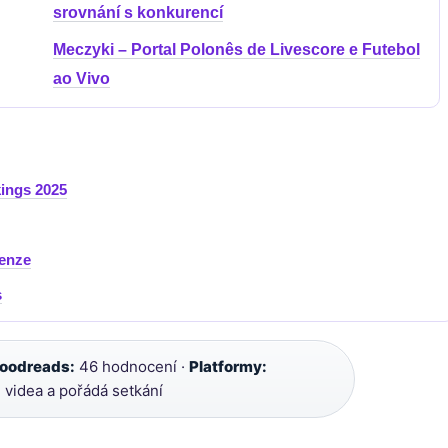
srovnání s konkurencí
Meczyki – Portal Polonês de Livescore e Futebol
ao Vivo
kings 2025
cenze
s
oodreads:
46 hodnocení ·
Platformy:
 videa a pořádá setkání