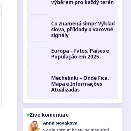
výběrem pro každý terén
Co znamená simp? Výklad
slova, příklady a varovné
signály
Europa – Fatos, Países e
População em 2025
Mechelinki – Onde Fica,
Mapa e Informações
Atualizadas
Zive komentare
Tomas Svoboda
Sleduji Santander přihlášení: návod