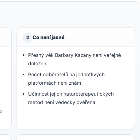
Co není jasné
2
Přesný věk Barbary Kazany není veřejně
doložen
Počet odběratelů na jednotlivých
platformách není znám
Účinnost jejích naturoterapeutických
metod není vědecky ověřena
ki