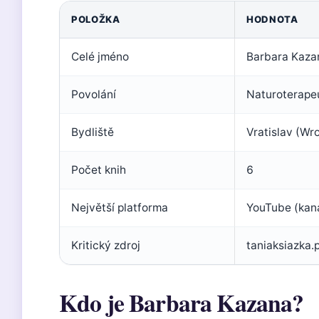
POLOŽKA
HODNOTA
Celé jméno
Barbara Kaza
Povolání
Naturoterapeu
Bydliště
Vratislav (Wr
Počet knih
6
Největší platforma
YouTube (kaná
Kritický zdroj
taniaksiazka.
Kdo je Barbara Kazana?