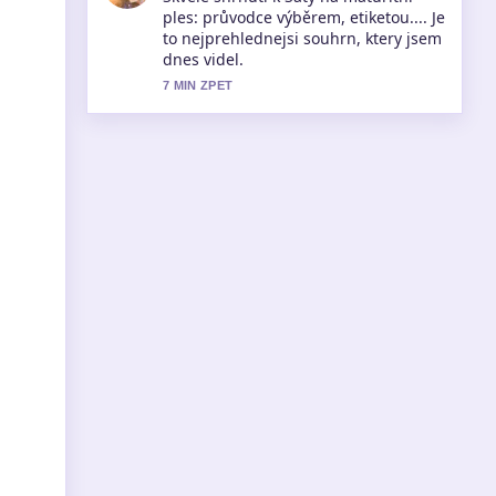
krok za krokem pozorne a ocehuji
vyvazeny ton.
9 MIN ZPET