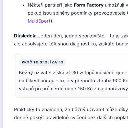
Někteří partneři jako
Form Factory
umožňují v
pokud jsou splněny podmínky provozovatele 
MultiSport
).
Důsledek:
Jeden den, jedno sportoviště – to je zák
ale absolvujete tělesnou diagnostiku, získáte bonu
PROČ TO STOJÍ ZA TO
Běžný uživatel získá až 30 vstupů měsíčně (jede
na bikesharingu – to je v přepočtu zhruba 900 
vstupů při průměrné ceně 150 Kč za jednorázový 
Prakticky to znamená, že běžný uživatel může dík
denně pokrýt pravidelné cvičení bez dalších popla