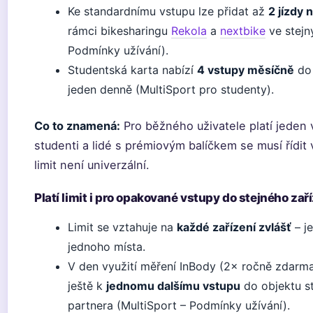
Ke standardnímu vstupu lze přidat až
2 jízdy
rámci bikesharingu
Rekola
a
nextbike
ve stejn
Podmínky užívání).
Studentská karta nabízí
4 vstupy měsíčně
do 
jeden denně (MultiSport pro studenty).
Co to znamená:
Pro běžného uživatele platí jeden 
studenti a lidé s prémiovým balíčkem se musí řídit
limit není univerzální.
Platí limit i pro opakované vstupy do stejného zař
Limit se vztahuje na
každé zařízení zvlášť
– j
jednoho místa.
V den využití měření InBody (2× ročně zdarma
ještě k
jednomu dalšímu vstupu
do objektu s
partnera (MultiSport – Podmínky užívání).