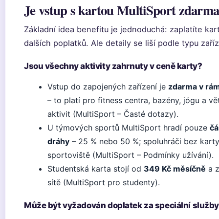
Je vstup s kartou MultiSport zdarm
Základní idea benefitu je jednoduchá: zaplatíte kar
dalších poplatků. Ale detaily se liší podle typu zaří
Jsou všechny aktivity zahrnuty v ceně karty?
Vstup do zapojených zařízení je
zdarma v rámc
– to platí pro fitness centra, bazény, jógu a v
aktivit (MultiSport – Časté dotazy).
U týmových sportů MultiSport hradí pouze
čá
dráhy
– 25 % nebo 50 %; spoluhráči bez karty
sportoviště (MultiSport – Podmínky užívání).
Studentská karta stojí od
349 Kč měsíčně
a z
sítě (MultiSport pro studenty).
Může být vyžadován doplatek za speciální služb