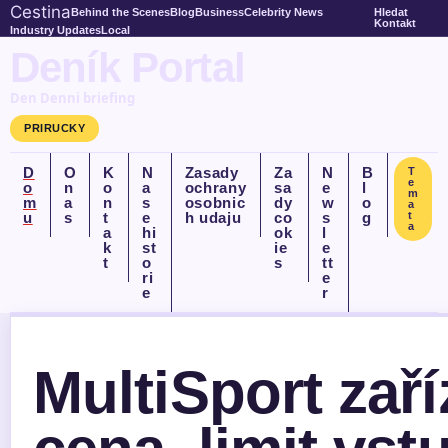
Cestina
Behind the Scenes
Blog
Business
Celebrity News
Hledat
Kontakt
Industry Updates
Local
Deník Portal
Den Denni briefing
PRIRUCKY
D
O
K
N
Zasady
Za
N
B
T
e
o
n
o
a
ochrany
sa
e
l
m
m
a
n
s
osobnic
dy
w
o
a
u
s
t
e
h udaju
co
s
g
t
a
a
hi
ok
l
k
st
ie
e
t
o
s
tt
ri
e
e
r
MultiSport zaří