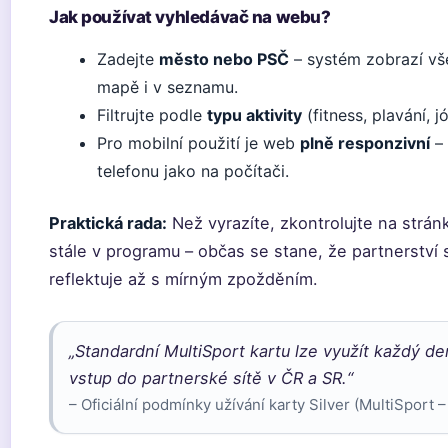
Jak používat vyhledávač na webu?
Zadejte
město nebo PSČ
– systém zobrazí vše
mapě i v seznamu.
Filtrujte podle
typu aktivity
(fitness, plavání, 
Pro mobilní použití je web
plně responzivní
– 
telefonu jako na počítači.
Praktická rada:
Než vyrazíte, zkontrolujte na stránk
stále v programu – občas se stane, že partnerství
reflektuje až s mírným zpožděním.
„Standardní MultiSport kartu lze využít každý d
vstup do partnerské sítě v ČR a SR.“
– Oficiální podmínky užívání karty Silver (MultiSport 