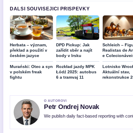
DALSI SOUVISEJICI PRISPEVKY
Herbata – význam,
DPD Pickup: Jak
Schleich – Fig
překlad a použití v
zařídit sběr a najít
Realistas de A
českém jazyce
body v Irsku
e Colecionávei
Murański: Otec a syn
Rozkład jazdy MPK
Lotnisko Wroc
v polském freak
Łódź 2025: autobus
Aktuální stav,
fightu
6 a tramvaj 11
rekonstrukce 
O AUTOROVI
Petr Ondrej Novak
We publish daily fact-based reporting with cont