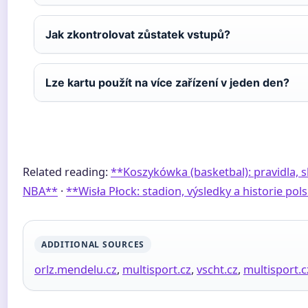
Jak zkontrolovat zůstatek vstupů?
Lze kartu použít na více zařízení v jeden den?
Related reading:
**Koszykówka (basketbal): pravidla, s
NBA**
·
**Wisła Płock: stadion, výsledky a historie po
ADDITIONAL SOURCES
orlz.mendelu.cz
,
multisport.cz
,
vscht.cz
,
multisport.c