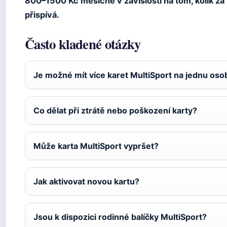
800–1500 Kč měsíčně v závislosti na tom, kolik za
přispívá.
Často kladené otázky
Je možné mít více karet MultiSport na jednu oso
Co dělat při ztrátě nebo poškození karty?
Může karta MultiSport vypršet?
Jak aktivovat novou kartu?
Jsou k dispozici rodinné balíčky MultiSport?