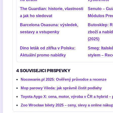
The Guardian: historie, vlastnosti
Senuto – Gui
a jak ho sledovat
Módulos Preç
Barcelona Osasuna: výsledek,
Butosklep: R
sestavy a vstupenky
zboží a nabí
(2025)
Dino leták od zítřka v Polsku:
Smeg: Italské
Aktuální promo nabídky
stylem – Rec
4 SOUVISEJICI PRISPEVKY
Nocowanie.pl 2025: Ověřený průvodce a recenze
Mop parowy Vileda: jak správně čistit podlahy
Toyota Aygo X: cena, motor, výroba v ČR a hybrid – 
Zoo Wrocław bilety 2025 – ceny, slevy a online náku