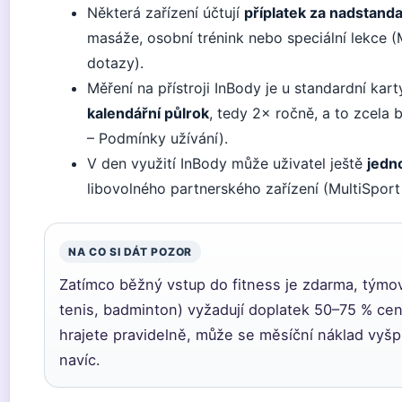
Některá zařízení účtují
příplatek za nadstanda
masáže, osobní trénink nebo speciální lekce (
dotazy).
Měření na přístroji InBody je u standardní kar
kalendářní půlrok
, tedy 2× ročně, a to zcela 
– Podmínky užívání).
V den využití InBody může uživatel ještě
jedn
libovolného partnerského zařízení (MultiSport
NA CO SI DÁT POZOR
Zatímco běžný vstup do fitness je zdarma, týmo
tenis, badminton) vyžadují doplatek 50–75 % cen
hrajete pravidelně, může se měsíční náklad vyš
navíc.