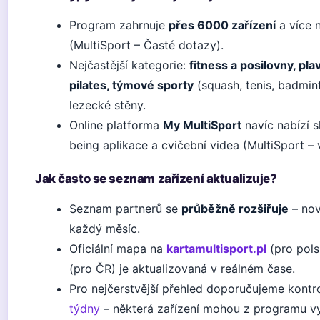
Program zahrnuje
přes 6000 zařízení
a více 
(MultiSport – Časté dotazy).
Nejčastější kategorie:
fitness a posilovny, pla
pilates, týmové sporty
(squash, tenis, badmin
lezecké stěny.
Online platforma
My MultiSport
navíc nabízí s
being aplikace a cvičební videa (MultiSport –
Jak často se seznam zařízení aktualizuje?
Seznam partnerů se
průběžně rozšiřuje
– nov
každý měsíc.
Oficiální mapa na
kartamultisport.pl
(pro pols
(pro ČR) je aktualizovaná v reálném čase.
Pro nejčerstvější přehled doporučujeme kont
týdny
– některá zařízení mohou z programu vy