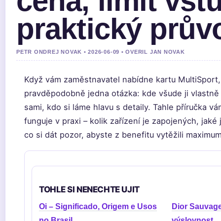
cena, limit vst
praktický prův
PETR ONDREJ NOVAK • 2026-06-09 • OVERIL JAN NOVAK
Když vám zaměstnavatel nabídne kartu MultiSport
pravděpodobně jedna otázka: kde všude ji vlastně
sami, kdo si láme hlavu s detaily. Tahle příručka v
funguje v praxi – kolik zařízení je zapojených, jaké 
co si dát pozor, abyste z benefitu vytěžili maximum
TOHLE SI NENECHTE UJIT
Oi – Significado, Origem e Usos
Dior Sauvage
no Brasil
výslovnost