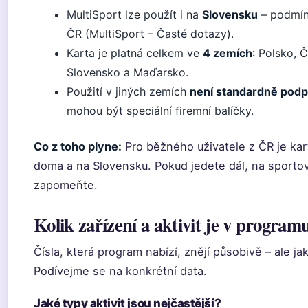
MultiSport lze použít i na
Slovensku
– podmínk
ČR (MultiSport – Časté dotazy).
Karta je platná celkem ve
4 zemích
: Polsko, 
Slovensko a Maďarsko.
Použití v jiných zemích
není standardně pod
mohou být speciální firemní balíčky.
Co z toho plyne:
Pro běžného uživatele z ČR je kar
doma a na Slovensku. Pokud jedete dál, na sporto
zapomeňte.
Kolik zařízení a aktivit je v progra
Čísla, která program nabízí, znějí působivě – ale jak
Podívejme se na konkrétní data.
Jaké typy aktivit jsou nejčastější?