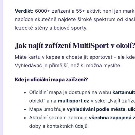
Verdikt:
6000+ zařízení a 55+ aktivit není jen mark
nabídce skutečně najdete široké spektrum od klas
lezecké stěny a bojové sporty.
Jak najít zařízení MultiSport v okolí
Máte kartu v kapse a chcete jít sportovat – ale kde
Vyhledávač je přímější, než si možná myslíte.
Kde je oficiální mapa zařízení?
Oficiální mapa je dostupná na webu
kartamult
obiekt“ a na
multisport.cz
v sekci „Najít zaříze
Mapa umožňuje
vyhledávání podle města, uli
Aktuální seznam zahrnuje
všechna zapojená z
doby a kontaktních údajů.