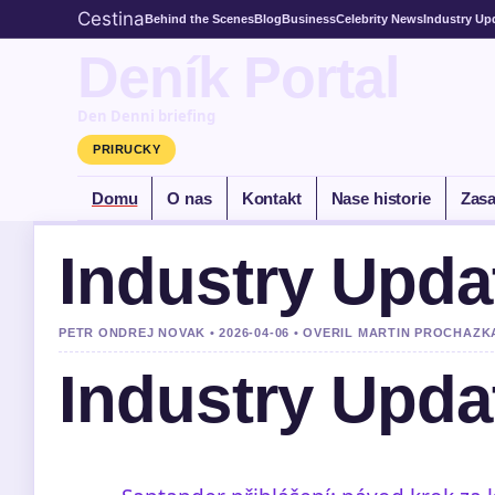
Cestina
Behind the Scenes
Blog
Business
Celebrity News
Industry Up
Deník Portal
Den Denni briefing
PRIRUCKY
Domu
O nas
Kontakt
Nase historie
Zasa
Industry Upda
PETR ONDREJ NOVAK • 2026-04-06 • OVERIL MARTIN PROCHAZK
Industry Upda