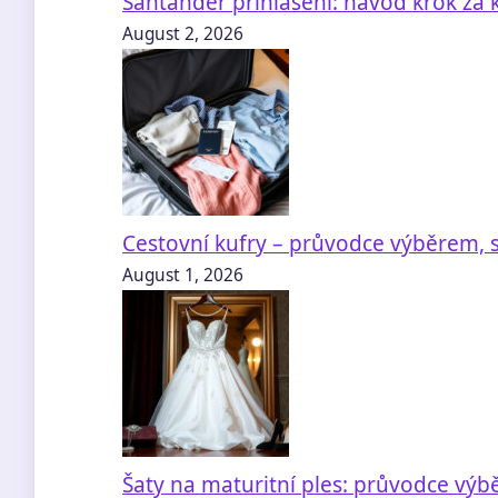
Santander přihlášení: návod krok za
August 2, 2026
Cestovní kufry – průvodce výběrem, s
August 1, 2026
Šaty na maturitní ples: průvodce výb