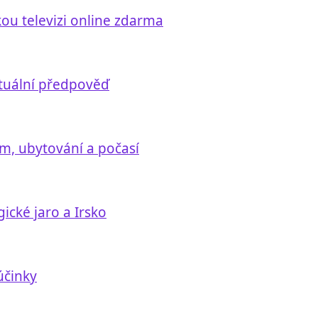
kou televizi online zdarma
ktuální předpověď
m, ubytování a počasí
ické jaro a Irsko
účinky