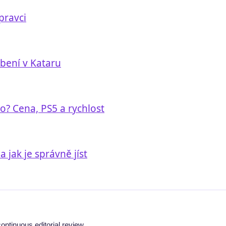
pravci
obení v Kataru
to? Cena, PS5 a rychlost
 jak je správně jíst
ontinuous editorial review.