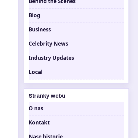
Behind the Scenes
Blog
Business
Celebrity News
Industry Updates
Local
Stranky webu
O nas
Kontakt
Nase historie