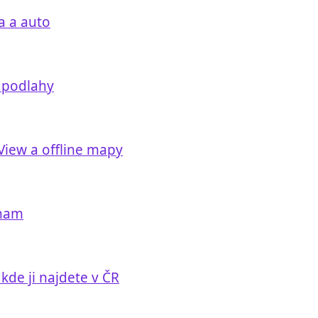
a a auto
t podlahy
View a offline mapy
znam
 kde ji najdete v ČR