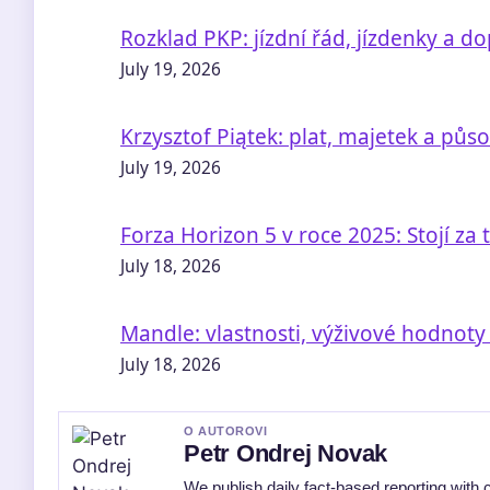
Rozklad PKP: jízdní řád, jízdenky a do
July 19, 2026
Krzysztof Piątek: plat, majetek a půs
July 19, 2026
Forza Horizon 5 v roce 2025: Stojí za 
July 18, 2026
Mandle: vlastnosti, výživové hodnoty a
July 18, 2026
O AUTOROVI
Petr Ondrej Novak
We publish daily fact-based reporting with c