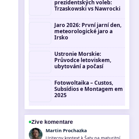
prezidentských voleb:
Trzaskowski vs Nawrocki
Jaro 2026: První jarní den,
meteorologické jaro a
Irsko
Ustronie Morskie:
Průvodce letoviskem,
ubytování a počasí
Fotowoltaika – Custos,
Subsídios e Montagem em
2025
Zive komentare
Eva Kucerova
Pokryti tematu Santander přihlášení: