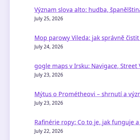
Význam slova alto: hudba, španělštin
July 25, 2026
Mop parowy Vileda: jak správně čisti
July 24, 2026
gogle maps v Irsku: Navigace, Street 
July 23, 2026
Mýtus o Prométheovi – shrnutí a vý
July 23, 2026
Rafinérie ropy: Co to je, jak funguje a
July 22, 2026