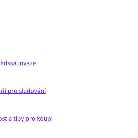
védská invaze
adí pro sledování
st a tipy pro koupi