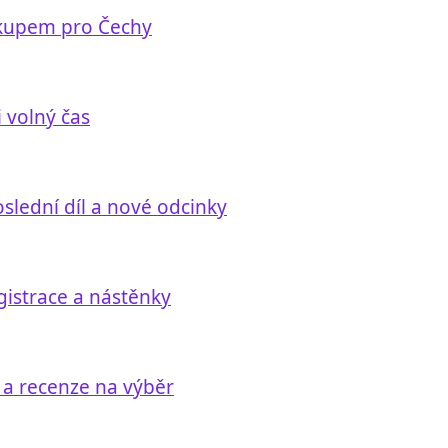
ákupem pro Čechy
i volný čas
slední díl a nové odcinky
gistrace a nástěnky
y a recenze na výběr