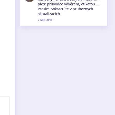
návod krok za krokem pusobi solidne
a snadno se sleduje.
4 MIN ZPET